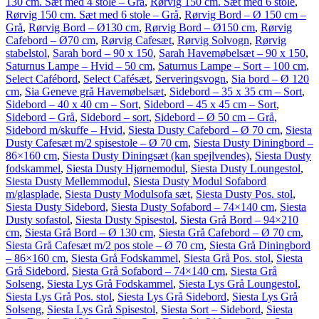
130 cm. Sæt med 4 stole – Grå
,
Rørvig 150 cm. Sæt med 6 stole
,
Rørvig 150 cm. Sæt med 6 stole – Grå
,
Rørvig Bord – Ø 150 cm –
Grå
,
Rørvig Bord – Ø130 cm
,
Rørvig Bord – Ø150 cm
,
Rørvig
Cafebord – Ø70 cm
,
Rørvig Cafesæt
,
Rørvig Solvogn
,
Rørvig
stabelstol
,
Sarah bord – 90 x 150
,
Sarah Havemøbelsæt – 90 x 150
,
Saturnus Lampe – Hvid – 50 cm
,
Saturnus Lampe – Sort – 100 cm
,
Select Cafébord
,
Select Cafésæt
,
Serveringsvogn
,
Sia bord – Ø 120
cm
,
Sia Geneve grå Havemøbelsæt
,
Sidebord – 35 x 35 cm – Sort
,
Sidebord – 40 x 40 cm – Sort
,
Sidebord – 45 x 45 cm – Sort
,
Sidebord – Grå
,
Sidebord – sort
,
Sidebord – Ø 50 cm – Grå
,
Sidebord m/skuffe – Hvid
,
Siesta Dusty Cafebord – Ø 70 cm
,
Siesta
Dusty Cafesæt m/2 spisestole – Ø 70 cm
,
Siesta Dusty Diningbord –
86×160 cm
,
Siesta Dusty Diningsæt (kan spejlvendes)
,
Siesta Dusty
fodskammel
,
Siesta Dusty Hjørnemodul
,
Siesta Dusty Loungestol
,
Siesta Dusty Mellemmodul
,
Siesta Dusty Modul Sofabord
m/glasplade
,
Siesta Dusty Modulsofa sæt
,
Siesta Dusty Pos. stol
,
Siesta Dusty Sidebord
,
Siesta Dusty Sofabord – 74×140 cm
,
Siesta
Dusty sofastol
,
Siesta Dusty Spisestol
,
Siesta Grå Bord – 94×210
cm
,
Siesta Grå Bord – Ø 130 cm
,
Siesta Grå Cafebord – Ø 70 cm
,
Siesta Grå Cafesæt m/2 pos stole – Ø 70 cm
,
Siesta Grå Diningbord
– 86×160 cm
,
Siesta Grå Fodskammel
,
Siesta Grå Pos. stol
,
Siesta
Grå Sidebord
,
Siesta Grå Sofabord – 74×140 cm
,
Siesta Grå
Solseng
,
Siesta Lys Grå Fodskammel
,
Siesta Lys Grå Loungestol
,
Siesta Lys Grå Pos. stol
,
Siesta Lys Grå Sidebord
,
Siesta Lys Grå
Solseng
,
Siesta Lys Grå Spisestol
,
Siesta Sort – Sidebord
,
Siesta