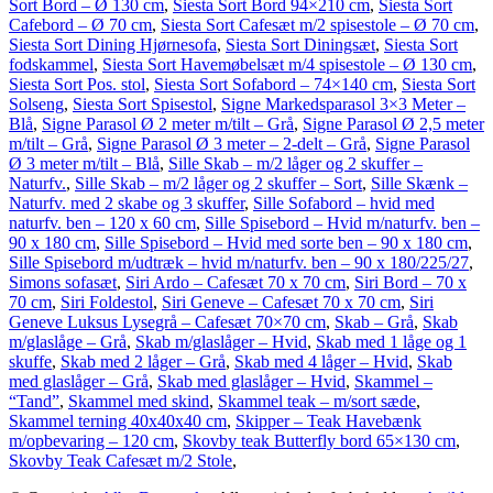
Sort Bord – Ø 130 cm
,
Siesta Sort Bord 94×210 cm
,
Siesta Sort
Cafebord – Ø 70 cm
,
Siesta Sort Cafesæt m/2 spisestole – Ø 70 cm
,
Siesta Sort Dining Hjørnesofa
,
Siesta Sort Diningsæt
,
Siesta Sort
fodskammel
,
Siesta Sort Havemøbelsæt m/4 spisestole – Ø 130 cm
,
Siesta Sort Pos. stol
,
Siesta Sort Sofabord – 74×140 cm
,
Siesta Sort
Solseng
,
Siesta Sort Spisestol
,
Signe Markedsparasol 3×3 Meter –
Blå
,
Signe Parasol Ø 2 meter m/tilt – Grå
,
Signe Parasol Ø 2,5 meter
m/tilt – Grå
,
Signe Parasol Ø 3 meter – 2-delt – Grå
,
Signe Parasol
Ø 3 meter m/tilt – Blå
,
Sille Skab – m/2 låger og 2 skuffer –
Naturfv.
,
Sille Skab – m/2 låger og 2 skuffer – Sort
,
Sille Skænk –
Naturfv. med 2 skabe og 3 skuffer
,
Sille Sofabord – hvid med
naturfv. ben – 120 x 60 cm
,
Sille Spisebord – Hvid m/naturfv. ben –
90 x 180 cm
,
Sille Spisebord – Hvid med sorte ben – 90 x 180 cm
,
Sille Spisebord m/udtræk – hvid m/naturfv. ben – 90 x 180/225/27
,
Simons sofasæt
,
Siri Ardo – Cafesæt 70 x 70 cm
,
Siri Bord – 70 x
70 cm
,
Siri Foldestol
,
Siri Geneve – Cafesæt 70 x 70 cm
,
Siri
Geneve Luksus Lysegrå – Cafesæt 70×70 cm
,
Skab – Grå
,
Skab
m/glaslåge – Grå
,
Skab m/glaslåger – Hvid
,
Skab med 1 låge og 1
skuffe
,
Skab med 2 låger – Grå
,
Skab med 4 låger – Hvid
,
Skab
med glaslåger – Grå
,
Skab med glaslåger – Hvid
,
Skammel –
“Tand”
,
Skammel med skind
,
Skammel teak – m/sort sæde
,
Skammel terning 40x40x40 cm
,
Skipper – Teak Havebænk
m/opbevaring – 120 cm
,
Skovby teak Butterfly bord 65×130 cm
,
Skovby Teak Cafesæt m/2 Stole
,