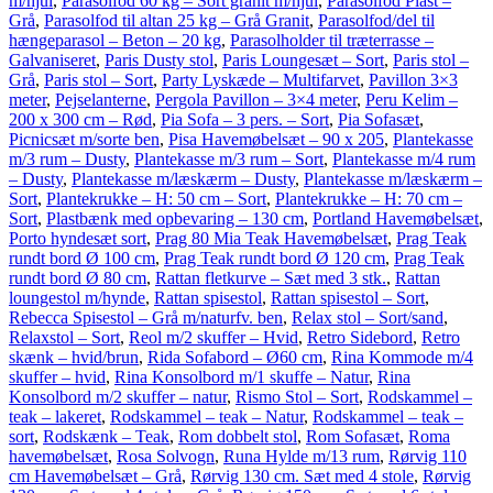
m/hjul
,
Parasolfod 60 kg – Sort granit m/hjul
,
Parasolfod Plast –
Grå
,
Parasolfod til altan 25 kg – Grå Granit
,
Parasolfod/del til
hængeparasol – Beton – 20 kg
,
Parasolholder til træterrasse –
Galvaniseret
,
Paris Dusty stol
,
Paris Loungesæt – Sort
,
Paris stol –
Grå
,
Paris stol – Sort
,
Party Lyskæde – Multifarvet
,
Pavillon 3×3
meter
,
Pejselanterne
,
Pergola Pavillon – 3×4 meter
,
Peru Kelim –
200 x 300 cm – Rød
,
Pia Sofa – 3 pers. – Sort
,
Pia Sofasæt
,
Picnicsæt m/sorte ben
,
Pisa Havemøbelsæt – 90 x 205
,
Plantekasse
m/3 rum – Dusty
,
Plantekasse m/3 rum – Sort
,
Plantekasse m/4 rum
– Dusty
,
Plantekasse m/læskærm – Dusty
,
Plantekasse m/læskærm –
Sort
,
Plantekrukke – H: 50 cm – Sort
,
Plantekrukke – H: 70 cm –
Sort
,
Plastbænk med opbevaring – 130 cm
,
Portland Havemøbelsæt
,
Porto hyndesæt sort
,
Prag 80 Mia Teak Havemøbelsæt
,
Prag Teak
rundt bord Ø 100 cm
,
Prag Teak rundt bord Ø 120 cm
,
Prag Teak
rundt bord Ø 80 cm
,
Rattan fletkurve – Sæt med 3 stk.
,
Rattan
loungestol m/hynde
,
Rattan spisestol
,
Rattan spisestol – Sort
,
Rebecca Spisestol – Grå m/naturfv. ben
,
Relax stol – Sort/sand
,
Relaxstol – Sort
,
Reol m/2 skuffer – Hvid
,
Retro Sidebord
,
Retro
skænk – hvid/brun
,
Rida Sofabord – Ø60 cm
,
Rina Kommode m/4
skuffer – hvid
,
Rina Konsolbord m/1 skuffe – Natur
,
Rina
Konsolbord m/2 skuffer – natur
,
Rismo Stol – Sort
,
Rodskammel –
teak – lakeret
,
Rodskammel – teak – Natur
,
Rodskammel – teak –
sort
,
Rodskænk – Teak
,
Rom dobbelt stol
,
Rom Sofasæt
,
Roma
havemøbelsæt
,
Rosa Solvogn
,
Runa Hylde m/13 rum
,
Rørvig 110
cm Havemøbelsæt – Grå
,
Rørvig 130 cm. Sæt med 4 stole
,
Rørvig