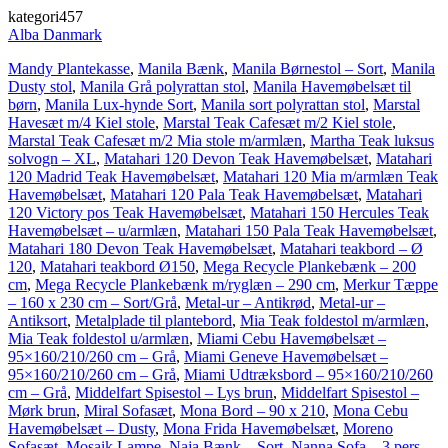
kategori457
Alba Danmark
Mandy Plantekasse
,
Manila Bænk
,
Manila Børnestol – Sort
,
Manila
Dusty stol
,
Manila Grå polyrattan stol
,
Manila Havemøbelsæt til
børn
,
Manila Lux-hynde Sort
,
Manila sort polyrattan stol
,
Marstal
Havesæt m/4 Kiel stole
,
Marstal Teak Cafesæt m/2 Kiel stole
,
Marstal Teak Cafesæt m/2 Mia stole m/armlæn
,
Martha Teak luksus
solvogn – XL
,
Matahari 120 Devon Teak Havemøbelsæt
,
Matahari
120 Madrid Teak Havemøbelsæt
,
Matahari 120 Mia m/armlæn Teak
Havemøbelsæt
,
Matahari 120 Pala Teak Havemøbelsæt
,
Matahari
120 Victory pos Teak Havemøbelsæt
,
Matahari 150 Hercules Teak
Havemøbelsæt – u/armlæn
,
Matahari 150 Pala Teak Havemøbelsæt
,
Matahari 180 Devon Teak Havemøbelsæt
,
Matahari teakbord – Ø
120
,
Matahari teakbord Ø150
,
Mega Recycle Plankebænk – 200
cm
,
Mega Recycle Plankebænk m/ryglæn – 290 cm
,
Merkur Tæppe
– 160 x 230 cm – Sort/Grå
,
Metal-ur – Antikrød
,
Metal-ur –
Antiksort
,
Metalplade til plantebord
,
Mia Teak foldestol m/armlæn
,
Mia Teak foldestol u/armlæn
,
Miami Cebu Havemøbelsæt –
95×160/210/260 cm – Grå
,
Miami Geneve Havemøbelsæt –
95×160/210/260 cm – Grå
,
Miami Udtræksbord – 95×160/210/260
cm – Grå
,
Middelfart Spisestol – Lys brun
,
Middelfart Spisestol –
Mørk brun
,
Miral Sofasæt
,
Mona Bord – 90 x 210
,
Mona Cebu
Havemøbelsæt – Dusty
,
Mona Frida Havemøbelsæt
,
Moreno
Sofasæt
,
Mosaik Lampe
,
Naja Bænk – Sort
,
Nanna Sofa – 3 pers
,