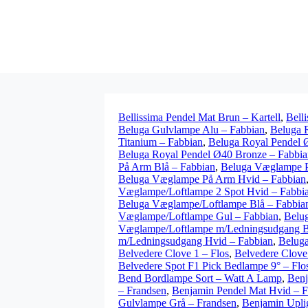
Bellissima Pendel Mat Brun – Kartell
,
Bell
Beluga Gulvlampe Alu – Fabbian
,
Beluga 
Titanium – Fabbian
,
Beluga Royal Pendel 
Beluga Royal Pendel Ø40 Bronze – Fabbia
På Arm Blå – Fabbian
,
Beluga Væglampe P
Beluga Væglampe På Arm Hvid – Fabbian
Væglampe/Loftlampe 2 Spot Hvid – Fabbi
Beluga Væglampe/Loftlampe Blå – Fabbia
Væglampe/Loftlampe Gul – Fabbian
,
Belu
Væglampe/Loftlampe m/Ledningsudgang B
m/Ledningsudgang Hvid – Fabbian
,
Belug
Belvedere Clove 1 – Flos
,
Belvedere Clove
Belvedere Spot F1 Pick Bedlampe 9° – Flo
Bend Bordlampe Sort – Watt A Lamp
,
Benj
– Frandsen
,
Benjamin Pendel Mat Hvid – F
Gulvlampe Grå – Frandsen
,
Benjamin Upli