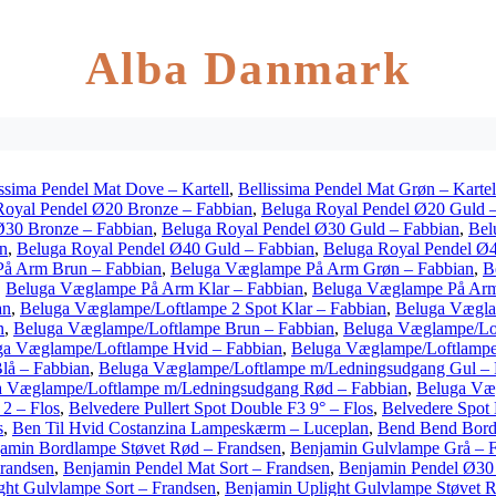
Alba Danmark
issima Pendel Mat Dove – Kartell
,
Bellissima Pendel Mat Grøn – Kartel
Royal Pendel Ø20 Bronze – Fabbian
,
Beluga Royal Pendel Ø20 Guld 
Ø30 Bronze – Fabbian
,
Beluga Royal Pendel Ø30 Guld – Fabbian
,
Bel
n
,
Beluga Royal Pendel Ø40 Guld – Fabbian
,
Beluga Royal Pendel Ø4
å Arm Brun – Fabbian
,
Beluga Væglampe På Arm Grøn – Fabbian
,
B
,
Beluga Væglampe På Arm Klar – Fabbian
,
Beluga Væglampe På Arm
an
,
Beluga Væglampe/Loftlampe 2 Spot Klar – Fabbian
,
Beluga Vægla
n
,
Beluga Væglampe/Loftlampe Brun – Fabbian
,
Beluga Væglampe/Lo
ga Væglampe/Loftlampe Hvid – Fabbian
,
Beluga Væglampe/Loftlampe
lå – Fabbian
,
Beluga Væglampe/Loftlampe m/Ledningsudgang Gul – 
a Væglampe/Loftlampe m/Ledningsudgang Rød – Fabbian
,
Beluga Væ
 2 – Flos
,
Belvedere Pullert Spot Double F3 9° – Flos
,
Belvedere Spot
s
,
Ben Til Hvid Costanzina Lampeskærm – Luceplan
,
Bend Bend Bord
amin Bordlampe Støvet Rød – Frandsen
,
Benjamin Gulvlampe Grå – 
randsen
,
Benjamin Pendel Mat Sort – Frandsen
,
Benjamin Pendel Ø30
ght Gulvlampe Sort – Frandsen
,
Benjamin Uplight Gulvlampe Støvet R