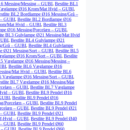
16 Messing/Messing – GUBI
,
Bestlite BL1
 Væglampe Ø16 Krom/Mat Hvid – GUBI
,
estlite BL2 Bordlampe Ø16 Messing/Grå –
g – GUBI
,
Bestlite BL2 Bordlampe Ø16
Krom/Mat Hvid – GUBI
,
Bestlite BL3
ampe Ø16 Messing/Porcelæn – GUBI
,
lite BL3 Gulvlampe Ø21 Messing/Mat Hvid
 GUBI
,
Bestlite BL4 Gulvlampe Ø21
ng/Grå – GUBI
,
Bestlite BL4 Gulvlampe
pe Ø21 Messing/Sort – GUBI
,
Bestlite BL5
Væglampe Ø16 Krom/Sort – GUBI
,
Bestlite
BL5 Væglampe Ø16 Messing/Messing –
UBI
,
Bestlite BL6 Væglampe Ø16
essing/Mat Hvid – GUBI
,
Bestlite BL6
L6 Væglampe Ø16 Messing/Sort – GUBI
,
stlite BL7 Væglampe Ø16 Messing/Mat
orcelæn – GUBI
,
Bestlite BL7 Væglampe
 Hvid – GUBI
,
Bestlite BL9 Pendel Ø16
 GUBI
,
Bestlite BL9 Pendel Ø16
ing/Porcelæn – GUBI
,
Bestlite BL9 Pendel
orcelæn – GUBI
,
Bestlite BL9 Pendel Ø21
d – GUBI
,
Bestlite BL9 Pendel Ø21
ff-Hvid – GUBI
,
Bestlite BL9 Pendel Ø40
d – GUBI
,
Bestlite BL9 Pendel Ø60
t – GUBI
,
Bestlite BL9 Pendel Ø60