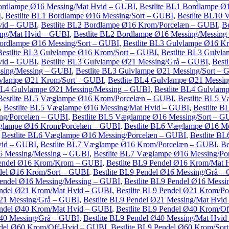
Bordlampe Ø16 Messing/Mat Hvid – GUBI
,
Bestlite BL1 Bordlampe Ø
I
,
Bestlite BL1 Bordlampe Ø16 Messing/Sort – GUBI
,
Bestlite BL10
vid – GUBI
,
Bestlite BL2 Bordlampe Ø16 Krom/Porcelæn – GUBI
,
B
ing/Mat Hvid – GUBI
,
Bestlite BL2 Bordlampe Ø16 Messing/Messin
Bordlampe Ø16 Messing/Sort – GUBI
,
Bestlite BL3 Gulvlampe Ø16 
Bestlite BL3 Gulvlampe Ø16 Krom/Sort – GUBI
,
Bestlite BL3 Gulvl
vid – GUBI
,
Bestlite BL3 Gulvlampe Ø21 Messing/Grå – GUBI
,
Best
ssing/Messing – GUBI
,
Bestlite BL3 Gulvlampe Ø21 Messing/Sort –
lvlampe Ø21 Krom/Sort – GUBI
,
Bestlite BL4 Gulvlampe Ø21 Messi
 BL4 Gulvlampe Ø21 Messing/Messing – GUBI
,
Bestlite BL4 Gulvlam
Bestlite BL5 Væglampe Ø16 Krom/Porcelæn – GUBI
,
Bestlite BL5 
,
Bestlite BL5 Væglampe Ø16 Messing/Mat Hvid – GUBI
,
Bestlite 
ing/Porcelæn – GUBI
,
Bestlite BL5 Væglampe Ø16 Messing/Sort – G
æglampe Ø16 Krom/Porcelæn – GUBI
,
Bestlite BL6 Væglampe Ø16 M
,
Bestlite BL6 Væglampe Ø16 Messing/Porcelæn – GUBI
,
Bestlite B
vid – GUBI
,
Bestlite BL7 Væglampe Ø16 Krom/Porcelæn – GUBI
,
Be
6 Messing/Messing – GUBI
,
Bestlite BL7 Væglampe Ø16 Messing/P
Pendel Ø16 Krom/Krom – GUBI
,
Bestlite BL9 Pendel Ø16 Krom/Mat
ndel Ø16 Krom/Sort – GUBI
,
Bestlite BL9 Pendel Ø16 Messing/Grå –
Pendel Ø16 Messing/Messing – GUBI
,
Bestlite BL9 Pendel Ø16 Mess
Pendel Ø21 Krom/Mat Hvid – GUBI
,
Bestlite BL9 Pendel Ø21 Krom/P
Ø21 Messing/Grå – GUBI
,
Bestlite BL9 Pendel Ø21 Messing/Mat Hvi
Pendel Ø40 Krom/Mat Hvid – GUBI
,
Bestlite BL9 Pendel Ø40 Krom/O
Ø40 Messing/Grå – GUBI
,
Bestlite BL9 Pendel Ø40 Messing/Mat Hvi
ndel Ø60 Krom/Off-Hvid – GUBI
,
Bestlite BL9 Pendel Ø60 Krom/Sor