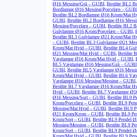
Ø16 Messing/Grå – GUBI
,
Bestlite BL1 
Bordlampe Ø16 Messing/Porcelæn – GUB
Bestlite BL2 Bordlampe Ø16 Krom/Mat H
GUBI
,
Bestlite BL2 Bordlampe Ø16 Mess
Messing/Porcelæn – GUBI
,
Bestlite BL2 
Gulvlampe Ø16 Krom/Porcelæn – GUBI
,
Bestlite BL3 Gulvlampe Ø21 Krom/Mat H
– GUBI
,
Bestlite BL3 Gulvlampe Ø21 Me
Krom/Mat Hvid – GUBI
,
Bestlite BL4 Gu
Ø21 Messing/Mat Hvid – GUBI
,
Bestlite
Væglampe Ø16 Krom/Mat Hvid – GUBI
,
BL5 Væglampe Ø16 Messing/Grå – GUBI
GUBI
,
Bestlite BL5 Væglampe Ø16 Mess
Krom/Mat Hvid – GUBI
,
Bestlite BL6 V
Væglampe Ø16 Messing/Messing – GUBI
Bestlite BL7 Væglampe Ø16 Krom/Mat H
Hvid – GUBI
,
Bestlite BL7 Væglampe Ø1
Ø16 Messing/Sort – GUBI
,
Bestlite BL9 
Krom/Porcelæn – GUBI
,
Bestlite BL9 Pe
Messing/Mat Hvid – GUBI
,
Bestlite BL9 
Ø21 Krom/Krom – GUBI
,
Bestlite BL9 
Krom/Sort – GUBI
,
Bestlite BL9 Pendel 
Messing/Messing – GUBI
,
Bestlite BL9 
Krom/Sort – GUBI
,
Bestlite BL9 Pendel 
Krom/Mat Hvid – GUBI
,
Bestlite BL9 Pe