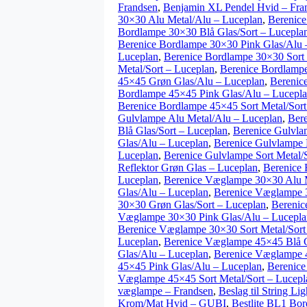
Frandsen
,
Benjamin XL Pendel Hvid – Fra
30×30 Alu Metal/Alu – Luceplan
,
Berenice
Bordlampe 30×30 Blå Glas/Sort – Lucepla
Berenice Bordlampe 30×30 Pink Glas/Alu 
Luceplan
,
Berenice Bordlampe 30×30 Sort 
Metal/Sort – Luceplan
,
Berenice Bordlampe
45×45 Grøn Glas/Alu – Luceplan
,
Berenic
Bordlampe 45×45 Pink Glas/Alu – Lucepl
Berenice Bordlampe 45×45 Sort Metal/Sort
Gulvlampe Alu Metal/Alu – Luceplan
,
Bere
Blå Glas/Sort – Luceplan
,
Berenice Gulvla
Glas/Alu – Luceplan
,
Berenice Gulvlampe 
Luceplan
,
Berenice Gulvlampe Sort Metal/
Reflektor Grøn Glas – Luceplan
,
Berenice 
Luceplan
,
Berenice Væglampe 30×30 Alu M
Glas/Alu – Luceplan
,
Berenice Væglampe 3
30×30 Grøn Glas/Sort – Luceplan
,
Berenic
Væglampe 30×30 Pink Glas/Alu – Lucepla
Berenice Væglampe 30×30 Sort Metal/Sort
Luceplan
,
Berenice Væglampe 45×45 Blå G
Glas/Alu – Luceplan
,
Berenice Væglampe 4
45×45 Pink Glas/Alu – Luceplan
,
Berenice
Væglampe 45×45 Sort Metal/Sort – Lucepl
væglampe – Frandsen
,
Beslag til String Li
Krom/Mat Hvid – GUBI
,
Bestlite BL1 B