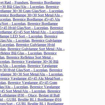
vet Rød – Frandsen
,
Berenice Bordlampe
×30 Blå Glas/Alu – Luceplan
,
Berenice
rdlampe 30×30 Grøn Glas/Sort – Luceplan
,
renice Bordlampe 30×30 Sort Metal/Alu –
uceplan
,
Berenice Bordlampe 45×45 Alu
/Sort – Luceplan
,
Berenice Bordlampe
5×45 Hvid Glas/Sort – Luceplan
,
Berenice
rdlampe 45×45 Sort Metal/Alu – Luceplan
,
dlampe LED Sort – Luceplan
,
Berenice
Glas/Alu – Luceplan
,
Berenice Gulvlampe
 Luceplan
,
Berenice Gulvlampe Hvid
plan
,
Berenice Gulvlampe Sort Metal /Alu –
flektor Blå Glas – Luceplan
,
Berenice
lan
,
Berenice Reflektor Sort Metal –
ceplan
,
Berenice Væglampe 30×30 Blå
s/Alu – Luceplan
,
Berenice Væglampe
×30 Hvid Glas/Sort – Luceplan
,
Berenice
glampe 30×30 Sort Metal/Alu – Luceplan
,
renice Væglampe 45×45 Alu Metal/Sort –
plan
,
Berenice Væglampe 45×45 Grøn
as/Alu – Luceplan
,
Berenice Væglampe
45 Sort Metal/Alu – Luceplan
,
Berenice
Loftslampe Ø30 – Oluce
,
Beslag til Ball
vid – GUBI
,
Bestlite BL1 Bordlampe Ø16
rom/Sort – GUBI
,
Bestlite BL1 Bordlampe