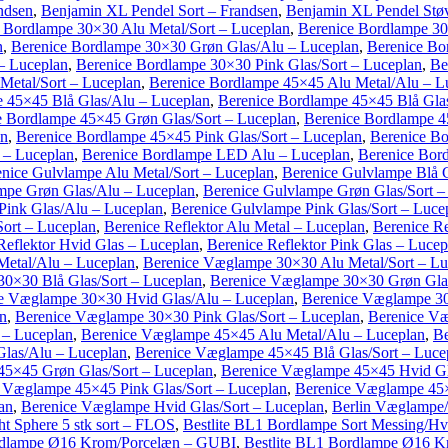
ndsen
,
Benjamin XL Pendel Sort – Frandsen
,
Benjamin XL Pendel Stø
 Bordlampe 30×30 Alu Metal/Sort – Luceplan
,
Berenice Bordlampe 30
n
,
Berenice Bordlampe 30×30 Grøn Glas/Alu – Luceplan
,
Berenice Bo
– Luceplan
,
Berenice Bordlampe 30×30 Pink Glas/Sort – Luceplan
,
Be
Metal/Sort – Luceplan
,
Berenice Bordlampe 45×45 Alu Metal/Alu – L
 45×45 Blå Glas/Alu – Luceplan
,
Berenice Bordlampe 45×45 Blå Glas
e Bordlampe 45×45 Grøn Glas/Sort – Luceplan
,
Berenice Bordlampe 4
an
,
Berenice Bordlampe 45×45 Pink Glas/Sort – Luceplan
,
Berenice Bo
 – Luceplan
,
Berenice Bordlampe LED Alu – Luceplan
,
Berenice Bor
nice Gulvlampe Alu Metal/Sort – Luceplan
,
Berenice Gulvlampe Blå 
mpe Grøn Glas/Alu – Luceplan
,
Berenice Gulvlampe Grøn Glas/Sort –
Pink Glas/Alu – Luceplan
,
Berenice Gulvlampe Pink Glas/Sort – Luce
Sort – Luceplan
,
Berenice Reflektor Alu Metal – Luceplan
,
Berenice Re
Reflektor Hvid Glas – Luceplan
,
Berenice Reflektor Pink Glas – Lucep
etal/Alu – Luceplan
,
Berenice Væglampe 30×30 Alu Metal/Sort – Lu
0×30 Blå Glas/Sort – Luceplan
,
Berenice Væglampe 30×30 Grøn Gla
e Væglampe 30×30 Hvid Glas/Alu – Luceplan
,
Berenice Væglampe 30
n
,
Berenice Væglampe 30×30 Pink Glas/Sort – Luceplan
,
Berenice Væ
 – Luceplan
,
Berenice Væglampe 45×45 Alu Metal/Alu – Luceplan
,
Be
las/Alu – Luceplan
,
Berenice Væglampe 45×45 Blå Glas/Sort – Luce
5×45 Grøn Glas/Sort – Luceplan
,
Berenice Væglampe 45×45 Hvid Gl
 Væglampe 45×45 Pink Glas/Sort – Luceplan
,
Berenice Væglampe 45×
an
,
Berenice Væglampe Hvid Glas/Sort – Luceplan
,
Berlin Væglampe/
ght Sphere 5 stk sort – FLOS
,
Bestlite BL1 Bordlampe Sort Messing/H
ordlampe Ø16 Krom/Porcelæn – GUBI
,
Bestlite BL1 Bordlampe Ø16 K