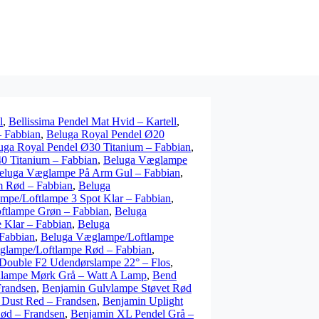
l
,
Bellissima Pendel Mat Hvid – Kartell
,
– Fabbian
,
Beluga Royal Pendel Ø20
uga Royal Pendel Ø30 Titanium – Fabbian
,
0 Titanium – Fabbian
,
Beluga Væglampe
eluga Væglampe På Arm Gul – Fabbian
,
 Rød – Fabbian
,
Beluga
mpe/Loftlampe 3 Spot Klar – Fabbian
,
ftlampe Grøn – Fabbian
,
Beluga
 Klar – Fabbian
,
Beluga
Fabbian
,
Beluga Væglampe/Loftlampe
glampe/Loftlampe Rød – Fabbian
,
 Double F2 Udendørslampe 22° – Flos
,
lampe Mørk Grå – Watt A Lamp
,
Bend
Frandsen
,
Benjamin Gulvlampe Støvet Rød
 Dust Red – Frandsen
,
Benjamin Uplight
ød – Frandsen
,
Benjamin XL Pendel Grå –