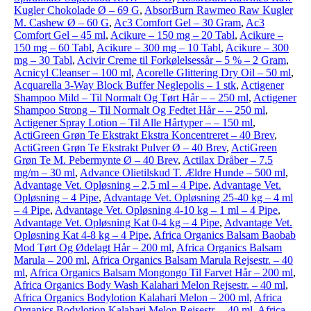
Kugler Chokolade Ø – 69 G
,
AbsorBurn Rawmeo Raw Kugler
M. Cashew Ø – 60 G
,
Ac3 Comfort Gel – 30 Gram
,
Ac3
Comfort Gel – 45 ml
,
Acikure – 150 mg – 20 Tabl
,
Acikure –
150 mg – 60 Tabl
,
Acikure – 300 mg – 10 Tabl
,
Acikure – 300
mg – 30 Tabl
,
Acivir Creme til Forkølelsessår – 5 % – 2 Gram
,
Acnicyl Cleanser – 100 ml
,
Acorelle Glittering Dry Oil – 50 ml
,
Acquarella 3-Way Block Buffer Neglepolis – 1 stk
,
Actigener
Shampoo Mild – Til Normalt Og Tørt Hår – – 250 ml
,
Actigener
Shampoo Strong – Til Normalt Og Fedtet Hår – – 250 ml
,
Actigener Spray Lotion – Til Alle Hårtyper – – 150 ml
,
ActiGreen Grøn Te Ekstrakt Ekstra Koncentreret – 40 Brev
,
ActiGreen Grøn Te Ekstrakt Pulver Ø – 40 Brev
,
ActiGreen
Grøn Te M. Pebermynte Ø – 40 Brev
,
Actilax Dråber – 7.5
mg/m – 30 ml
,
Advance Olietilskud T. Ældre Hunde – 500 ml
,
Advantage Vet. Opløsning – 2,5 ml – 4 Pipe
,
Advantage Vet.
Opløsning – 4 Pipe
,
Advantage Vet. Opløsning 25-40 kg – 4 ml
– 4 Pipe
,
Advantage Vet. Opløsning 4-10 kg – 1 ml – 4 Pipe
,
Advantage Vet. Opløsning Kat 0-4 kg – 4 Pipe
,
Advantage Vet.
Opløsning Kat 4-8 kg – 4 Pipe
,
Africa Organics Balsam Baobab
Mod Tørt Og Ødelagt Hår – 200 ml
,
Africa Organics Balsam
Marula – 200 ml
,
Africa Organics Balsam Marula Rejsestr. – 40
ml
,
Africa Organics Balsam Mongongo Til Farvet Hår – 200 ml
,
Africa Organics Body Wash Kalahari Melon Rejsestr. – 40 ml
,
Africa Organics Bodylotion Kalahari Melon – 200 ml
,
Africa
Organics Bodylotion Kalahari Melon Rejsestr. – 40 ml
,
Africa