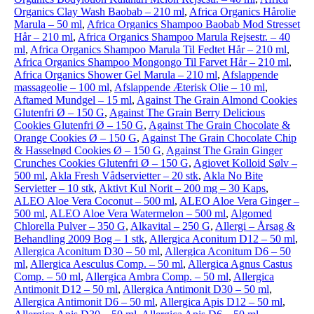
Organics Clay Wash Baobab – 210 ml
,
Africa Organics Hårolie
Marula – 50 ml
,
Africa Organics Shampoo Baobab Mod Stresset
Hår – 210 ml
,
Africa Organics Shampoo Marula Rejsestr. – 40
ml
,
Africa Organics Shampoo Marula Til Fedtet Hår – 210 ml
,
Africa Organics Shampoo Mongongo Til Farvet Hår – 210 ml
,
Africa Organics Shower Gel Marula – 210 ml
,
Afslappende
massageolie – 100 ml
,
Afslappende Æterisk Olie – 10 ml
,
Aftamed Mundgel – 15 ml
,
Against The Grain Almond Cookies
Glutenfri Ø – 150 G
,
Against The Grain Berry Delicious
Cookies Glutenfri Ø – 150 G
,
Against The Grain Chocolate &
Orange Cookies Ø – 150 G
,
Against The Grain Chocolate Chip
& Hasselnød Cookies Ø – 150 G
,
Against The Grain Ginger
Crunches Cookies Glutenfri Ø – 150 G
,
Agiovet Kolloid Sølv –
500 ml
,
Akla Fresh Vådservietter – 20 stk
,
Akla No Bite
Servietter – 10 stk
,
Aktivt Kul Norit – 200 mg – 30 Kaps
,
ALEO Aloe Vera Coconut – 500 ml
,
ALEO Aloe Vera Ginger –
500 ml
,
ALEO Aloe Vera Watermelon – 500 ml
,
Algomed
Chlorella Pulver – 350 G
,
Alkavital – 250 G
,
Allergi – Årsag &
Behandling 2009 Bog – 1 stk
,
Allergica Aconitum D12 – 50 ml
,
Allergica Aconitum D30 – 50 ml
,
Allergica Aconitum D6 – 50
ml
,
Allergica Aesculus Comp. – 50 ml
,
Allergica Agnus Castus
Comp. – 50 ml
,
Allergica Ambra Comp. – 50 ml
,
Allergica
Antimonit D12 – 50 ml
,
Allergica Antimonit D30 – 50 ml
,
Allergica Antimonit D6 – 50 ml
,
Allergica Apis D12 – 50 ml
,