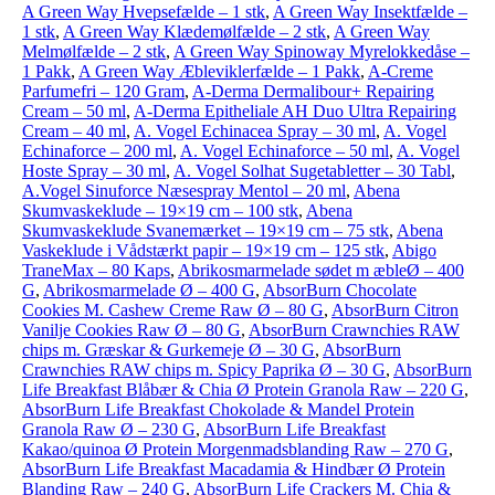
A Green Way Hvepsefælde – 1 stk
,
A Green Way Insektfælde –
1 stk
,
A Green Way Klædemølfælde – 2 stk
,
A Green Way
Melmølfælde – 2 stk
,
A Green Way Spinoway Myrelokkedåse –
1 Pakk
,
A Green Way Æbleviklerfælde – 1 Pakk
,
A-Creme
Parfumefri – 120 Gram
,
A-Derma Dermalibour+ Repairing
Cream – 50 ml
,
A-Derma Epitheliale AH Duo Ultra Repairing
Cream – 40 ml
,
A. Vogel Echinacea Spray – 30 ml
,
A. Vogel
Echinaforce – 200 ml
,
A. Vogel Echinaforce – 50 ml
,
A. Vogel
Hoste Spray – 30 ml
,
A. Vogel Solhat Sugetabletter – 30 Tabl
,
A.Vogel Sinuforce Næsespray Mentol – 20 ml
,
Abena
Skumvaskeklude – 19×19 cm – 100 stk
,
Abena
Skumvaskeklude Svanemærket – 19×19 cm – 75 stk
,
Abena
Vaskeklude i Vådstærkt papir – 19×19 cm – 125 stk
,
Abigo
TraneMax – 80 Kaps
,
Abrikosmarmelade sødet m æbleØ – 400
G
,
Abrikosmarmelade Ø – 400 G
,
AbsorBurn Chocolate
Cookies M. Cashew Creme Raw Ø – 80 G
,
AbsorBurn Citron
Vanilje Cookies Raw Ø – 80 G
,
AbsorBurn Crawnchies RAW
chips m. Græskar & Gurkemeje Ø – 30 G
,
AbsorBurn
Crawnchies RAW chips m. Spicy Paprika Ø – 30 G
,
AbsorBurn
Life Breakfast Blåbær & Chia Ø Protein Granola Raw – 220 G
,
AbsorBurn Life Breakfast Chokolade & Mandel Protein
Granola Raw Ø – 230 G
,
AbsorBurn Life Breakfast
Kakao/quinoa Ø Protein Morgenmadsblanding Raw – 270 G
,
AbsorBurn Life Breakfast Macadamia & Hindbær Ø Protein
Blanding Raw – 240 G
,
AbsorBurn Life Crackers M. Chia &