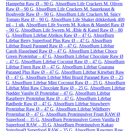
Hampefrø Raw Ø – 90 G
,
AbsorBurn Life Crackers M. Oliven
Raw Ø – 90 G
,
AbsorBurn Life Crackers M. Sauerkraut &
Boghvede Raw Ø – 90 G
,
AbsorBurn Life Crackers M. Spicy
Tomato Raw Ø – 90 G
,
AbsorBurn Life Shaker drikkedunk 400
ml – 1 stk
,
AbsorBurn Life Sweets M. Kokos & Mandel Raw Ø
– 90 G
,
AbsorBurn Life Sweets M. Æble & Kanel Raw Ø – 80
G
,
AbsorBurn Lifebar Abrikos Raw Ø – 47 G
,
AbsorBurn
Lifebar Berry Superfood Plus Raw Ø – 47 G
,
AbsorBurn
Lifebar Brazil Paranød Raw Ø – 47 G
,
AbsorBurn Lifebar
Carob Hasselnød Raw Ø – 47 G
,
AbsorBurn Lifebar Choco
Green Proteinbar – 47 G
,
AbsorBurn Lifebar Chocolate Raw Ø
– 47 G
,
AbsorBurn Lifebar Coconut Raw Ø – 47 G
,
AbsorBurn
Lifebar Figen Raw Ø – 47 G
,
AbsorBurn Lifebar Guarana
Paranød Plus Raw Ø – 47 G
,
AbsorBurn Lifebar Kirsebær Raw
Ø – 47 G
,
AbsorBurn Lifebar Mini Brazil Paranød Raw Ø – 25
G
,
AbsorBurn Lifebar Mini Coconut Raw Ø – 25 G
,
AbsorBurn
Lifebar Mini Raw Chocolate Raw Ø – 25 G
,
AbsorBurn Lifebar
Nødder Vanilje Ø Proteinbar – 47 G
,
AbsorBurn Lifebar
Raspberry Proteinbar Raw Ø – 47 G
,
AbsorBurn Lifebar
Rødbede Raw Ø – 47 G
,
AbsorBurn Lifebar Strawberry
Proteinbar Raw Ø – 47 G
,
AbsorBurn Lifebar Wildberry
Proteinbar Ø – 47 G
,
AbsorBurn Proteinpulver Frugt RAW Ø
Superfood – 35 G
,
AbsorBurn Proteinpulver Green Vanilla Ø
Superfood RAW – 35 G
,
AbsorBurn Proteinpulver Kakao
SpirulinaØ Superfood RAW – 35 G
,
AbsorBurn Rawmeo Raw