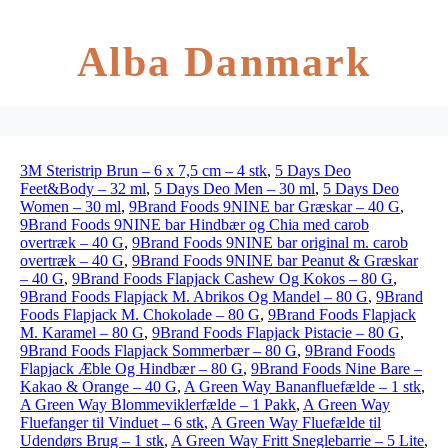
Alba Danmark
3M Steristrip Brun – 6 x 7,5 cm – 4 stk
,
5 Days Deo
Feet&Body – 32 ml
,
5 Days Deo Men – 30 ml
,
5 Days Deo
Women – 30 ml
,
9Brand Foods 9NINE bar Græskar – 40 G
,
9Brand Foods 9NINE bar Hindbær og Chia med carob
overtræk – 40 G
,
9Brand Foods 9NINE bar original m. carob
overtræk – 40 G
,
9Brand Foods 9NINE bar Peanut & Græskar
– 40 G
,
9Brand Foods Flapjack Cashew Og Kokos – 80 G
,
9Brand Foods Flapjack M. Abrikos Og Mandel – 80 G
,
9Brand
Foods Flapjack M. Chokolade – 80 G
,
9Brand Foods Flapjack
M. Karamel – 80 G
,
9Brand Foods Flapjack Pistacie – 80 G
,
9Brand Foods Flapjack Sommerbær – 80 G
,
9Brand Foods
Flapjack Æble Og Hindbær – 80 G
,
9Brand Foods Nine Bare –
Kakao & Orange – 40 G
,
A Green Way Bananfluefælde – 1 stk
,
A Green Way Blommeviklerfælde – 1 Pakk
,
A Green Way
Fluefanger til Vinduet – 6 stk
,
A Green Way Fluefælde til
Udendørs Brug – 1 stk
,
A Green Way Fritt Sneglebarrie – 5 Lite
,