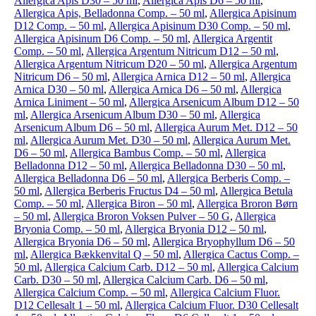
Allergica Apis D30 – 50 ml
,
Allergica Apis D6 – 50 ml
,
Allergica Apis, Belladonna Comp. – 50 ml
,
Allergica Apisinum
D12 Comp. – 50 ml
,
Allergica Apisinum D30 Comp. – 50 ml
,
Allergica Apisinum D6 Comp. – 50 ml
,
Allergica Argentit
Comp. – 50 ml
,
Allergica Argentum Nitricum D12 – 50 ml
,
Allergica Argentum Nitricum D20 – 50 ml
,
Allergica Argentum
Nitricum D6 – 50 ml
,
Allergica Arnica D12 – 50 ml
,
Allergica
Arnica D30 – 50 ml
,
Allergica Arnica D6 – 50 ml
,
Allergica
Arnica Liniment – 50 ml
,
Allergica Arsenicum Album D12 – 50
ml
,
Allergica Arsenicum Album D30 – 50 ml
,
Allergica
Arsenicum Album D6 – 50 ml
,
Allergica Aurum Met. D12 – 50
ml
,
Allergica Aurum Met. D30 – 50 ml
,
Allergica Aurum Met.
D6 – 50 ml
,
Allergica Bambus Comp. – 50 ml
,
Allergica
Belladonna D12 – 50 ml
,
Allergica Belladonna D30 – 50 ml
,
Allergica Belladonna D6 – 50 ml
,
Allergica Berberis Comp. –
50 ml
,
Allergica Berberis Fructus D4 – 50 ml
,
Allergica Betula
Comp. – 50 ml
,
Allergica Biron – 50 ml
,
Allergica Broron Børn
– 50 ml
,
Allergica Broron Voksen Pulver – 50 G
,
Allergica
Bryonia Comp. – 50 ml
,
Allergica Bryonia D12 – 50 ml
,
Allergica Bryonia D6 – 50 ml
,
Allergica Bryophyllum D6 – 50
ml
,
Allergica Bækkenvital Q – 50 ml
,
Allergica Cactus Comp. –
50 ml
,
Allergica Calcium Carb. D12 – 50 ml
,
Allergica Calcium
Carb. D30 – 50 ml
,
Allergica Calcium Carb. D6 – 50 ml
,
Allergica Calcium Comp. – 50 ml
,
Allergica Calcium Fluor.
D12 Cellesalt 1 – 50 ml
,
Allergica Calcium Fluor. D30 Cellesalt