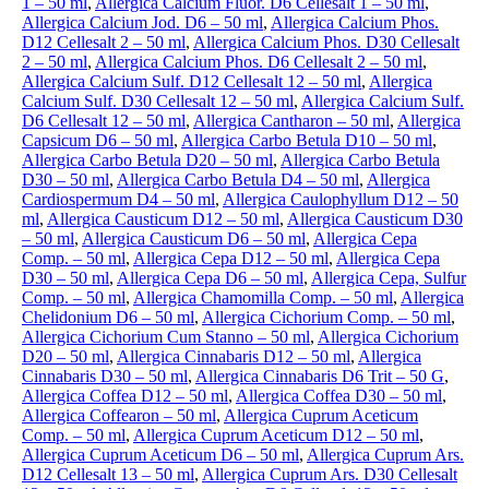
1 – 50 ml
,
Allergica Calcium Fluor. D6 Cellesalt 1 – 50 ml
,
Allergica Calcium Jod. D6 – 50 ml
,
Allergica Calcium Phos.
D12 Cellesalt 2 – 50 ml
,
Allergica Calcium Phos. D30 Cellesalt
2 – 50 ml
,
Allergica Calcium Phos. D6 Cellesalt 2 – 50 ml
,
Allergica Calcium Sulf. D12 Cellesalt 12 – 50 ml
,
Allergica
Calcium Sulf. D30 Cellesalt 12 – 50 ml
,
Allergica Calcium Sulf.
D6 Cellesalt 12 – 50 ml
,
Allergica Cantharon – 50 ml
,
Allergica
Capsicum D6 – 50 ml
,
Allergica Carbo Betula D10 – 50 ml
,
Allergica Carbo Betula D20 – 50 ml
,
Allergica Carbo Betula
D30 – 50 ml
,
Allergica Carbo Betula D4 – 50 ml
,
Allergica
Cardiospermum D4 – 50 ml
,
Allergica Caulophyllum D12 – 50
ml
,
Allergica Causticum D12 – 50 ml
,
Allergica Causticum D30
– 50 ml
,
Allergica Causticum D6 – 50 ml
,
Allergica Cepa
Comp. – 50 ml
,
Allergica Cepa D12 – 50 ml
,
Allergica Cepa
D30 – 50 ml
,
Allergica Cepa D6 – 50 ml
,
Allergica Cepa, Sulfur
Comp. – 50 ml
,
Allergica Chamomilla Comp. – 50 ml
,
Allergica
Chelidonium D6 – 50 ml
,
Allergica Cichorium Comp. – 50 ml
,
Allergica Cichorium Cum Stanno – 50 ml
,
Allergica Cichorium
D20 – 50 ml
,
Allergica Cinnabaris D12 – 50 ml
,
Allergica
Cinnabaris D30 – 50 ml
,
Allergica Cinnabaris D6 Trit – 50 G
,
Allergica Coffea D12 – 50 ml
,
Allergica Coffea D30 – 50 ml
,
Allergica Coffearon – 50 ml
,
Allergica Cuprum Aceticum
Comp. – 50 ml
,
Allergica Cuprum Aceticum D12 – 50 ml
,
Allergica Cuprum Aceticum D6 – 50 ml
,
Allergica Cuprum Ars.
D12 Cellesalt 13 – 50 ml
,
Allergica Cuprum Ars. D30 Cellesalt