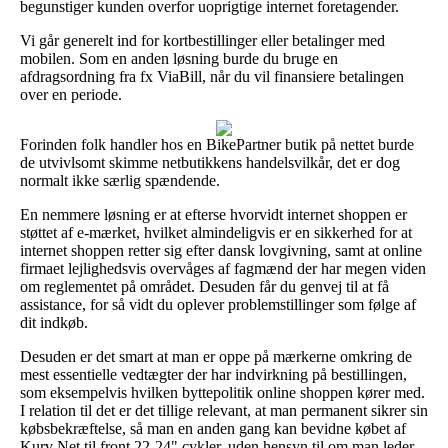
begunstiger kunden overfor uoprigtige internet foretagender.
Vi går generelt ind for kortbestillinger eller betalinger med
mobilen. Som en anden løsning burde du bruge en
afdragsordning fra fx ViaBill, når du vil finansiere betalingen
over en periode.
Forinden folk handler hos en BikePartner butik på nettet burde
de utvivlsomt skimme netbutikkens handelsvilkår, det er dog
normalt ikke særlig spændende.
En nemmere løsning er at efterse hvorvidt internet shoppen er
støttet af e-mærket, hvilket almindeligvis er en sikkerhed for at
internet shoppen retter sig efter dansk lovgivning, samt at online
firmaet lejlighedsvis overvåges af fagmænd der har megen viden
om reglementet på området. Desuden får du genvej til at få
assistance, for så vidt du oplever problemstillinger som følge af
dit indkøb.
Desuden er det smart at man er oppe på mærkerne omkring de
mest essentielle vedtægter der har indvirkning på bestillingen,
som eksempelvis hvilken byttepolitik online shoppen kører med.
I relation til det er det tillige relevant, at man permanent sikrer sin
købsbekræftelse, så man en anden gang kan bevidne købet af
Kurv Net til front 22-24" cykler, uden hensyn til om man leder