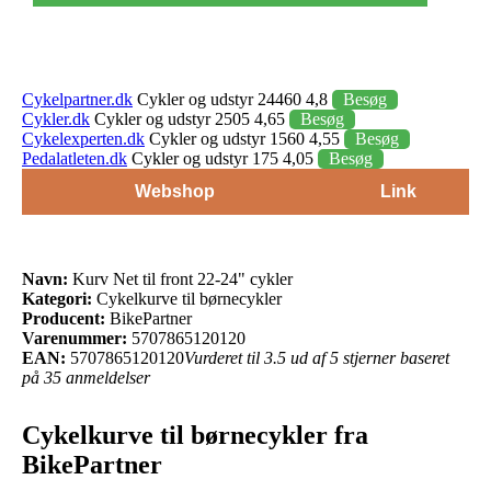
Cykelpartner.dk
Cykler og udstyr 24460 4,8
Besøg
Cykler.dk
Cykler og udstyr 2505 4,65
Besøg
Cykelexperten.dk
Cykler og udstyr 1560 4,55
Besøg
Pedalatleten.dk
Cykler og udstyr 175 4,05
Besøg
Webshop
Link
Navn:
Kurv Net til front 22-24" cykler
Kategori:
Cykelkurve til børnecykler
Producent:
BikePartner
Varenummer:
5707865120120
EAN:
5707865120120
Vurderet til 3.5 ud af 5 stjerner baseret
på 35 anmeldelser
Cykelkurve til børnecykler fra
BikePartner