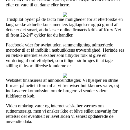
efter en vare til en dame eller herre.
Trustpilot byder på de facto fine muligheder for at efterforske en
lang række aktuelle konsumenters iagttagelser og på grund af
dette er det smart, at du læser online firmaets kritik af Kurv Net
til front 22-24" cykler før du handler.
Facebook yder for øvrigt uden sammenligning udmærkede
metoder til at få indblik i netbutikkens troværdighed. Herinde ses
en række internet selskaber som tilbyder folk at give en
vurdering af ordreforløbet, som tillige bør bruges til at tage
stilling til hvor tilfredse kunderne er.
Websitet finansieres af annonceindtægter. Vi hjælper en stribe
firmaer på nettet i form af at vi fremviser butikkernes varer, og
indkasserer kommission om de brugere vi sender videre
fuldfører et køb.
Viden omkring varer og internet selskaber værnes om
rutinemæssigt, men vi ønsker ikke at blive stillet ansvarlig for
rettelser der eventuelt er lavet siden vi senest opdaterede de
anvendte data.