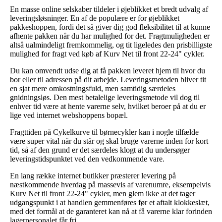
En masse online selskaber tildeler i øjeblikket et bredt udvalg af
leveringsløsninger. En af de populære er for øjeblikket
pakkeshoppen, fordi det så giver dig god fleksibilitet til at kunne
afhente pakken når du har mulighed for det. Fragtmuligheden er
altså ualmindeligt fremkommelig, og tit ligeledes den prisbilligste
mulighed for fragt ved køb af Kurv Net til front 22-24" cykler.
Du kan omvendt udse dig at få pakken leveret hjem til hvor du
bor eller til adressen på dit arbejde. Leveringsmetoden bliver tit
en sjat mere omkostningsfuld, men samtidig særdeles
gnidningsløs. Den mest betalelige leveringsmetode vil dog til
enhver tid være at hente varerne selv, hvilket beroer på at du er
lige ved internet webshoppens bopæl.
Fragttiden på Cykelkurve til børnecykler kan i nogle tilfælde
være super vital når du står og skal bruge varerne inden for kort
tid, så af den grund er det særdeles klogt at du undersøger
leveringstidspunktet ved den vedkommende vare.
En lang række internet butikker præsterer levering på
næstkommende hverdag på massevis af varenumre, eksempelvis
Kurv Net til front 22-24" cykler, men glem ikke at det tager
udgangspunkt i at handlen gemmenføres før et aftalt klokkeslæt,
med det formål at de garanteret kan nå at få varerne klar forinden
lagerpersonalet får fri.