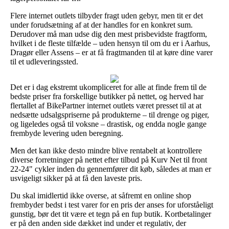
Flere internet outlets tilbyder fragt uden gebyr, men tit er det
under forudsætning af at der handles for en konkret sum.
Derudover må man udse dig den mest prisbevidste fragtform,
hvilket i de fleste tilfælde – uden hensyn til om du er i Aarhus,
Dragør eller Assens – er at få fragtmanden til at køre dine varer
til et udleveringssted.
Det er i dag ekstremt ukompliceret for alle at finde frem til de
bedste priser fra forskellige butikker på nettet, og herved har
flertallet af BikePartner internet outlets været presset til at at
nedsætte udsalgspriserne på produkterne – til drenge og piger,
og ligeledes også til voksne – drastisk, og endda nogle gange
frembyde levering uden beregning.
Men det kan ikke desto mindre blive rentabelt at kontrollere
diverse forretninger på nettet efter tilbud på Kurv Net til front
22-24" cykler inden du gennemfører dit køb, således at man er
usvigeligt sikker på at få den laveste pris.
Du skal imidlertid ikke overse, at såfremt en online shop
frembyder bedst i test varer for en pris der anses for uforståeligt
gunstig, bør det tit være et tegn på en fup butik. Kortbetalinger
er på den anden side dækket ind under et regulativ, der