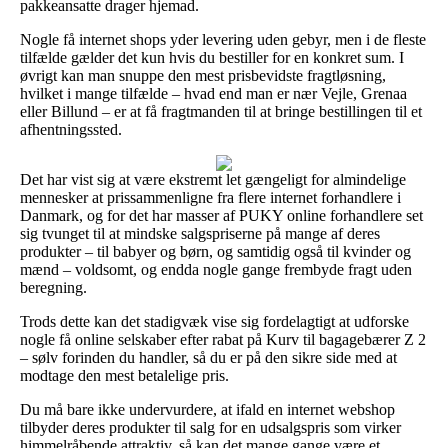
pakkeansatte drager hjemad.
Nogle få internet shops yder levering uden gebyr, men i de fleste
tilfælde gælder det kun hvis du bestiller for en konkret sum. I
øvrigt kan man snuppe den mest prisbevidste fragtløsning,
hvilket i mange tilfælde – hvad end man er nær Vejle, Grenaa
eller Billund – er at få fragtmanden til at bringe bestillingen til et
afhentningssted.
Det har vist sig at være ekstremt let gængeligt for almindelige
mennesker at prissammenligne fra flere internet forhandlere i
Danmark, og for det har masser af PUKY online forhandlere set
sig tvunget til at mindske salgspriserne på mange af deres
produkter – til babyer og børn, og samtidig også til kvinder og
mænd – voldsomt, og endda nogle gange frembyde fragt uden
beregning.
Trods dette kan det stadigvæk vise sig fordelagtigt at udforske
nogle få online selskaber efter rabat på Kurv til bagagebærer Z 2
– sølv forinden du handler, så du er på den sikre side med at
modtage den mest betalelige pris.
Du må bare ikke undervurdere, at ifald en internet webshop
tilbyder deres produkter til salg for en udsalgspris som virker
himmelråbende attraktiv, så kan det mange gange være et