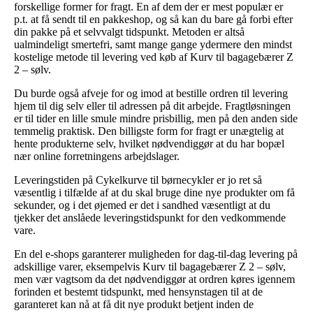
forskellige former for fragt. En af dem der er mest populær er
p.t. at få sendt til en pakkeshop, og så kan du bare gå forbi efter
din pakke på et selvvalgt tidspunkt. Metoden er altså
ualmindeligt smertefri, samt mange gange ydermere den mindst
kostelige metode til levering ved køb af Kurv til bagagebærer Z
2 – sølv.
Du burde også afveje for og imod at bestille ordren til levering
hjem til dig selv eller til adressen på dit arbejde. Fragtløsningen
er til tider en lille smule mindre prisbillig, men på den anden side
temmelig praktisk. Den billigste form for fragt er unægtelig at
hente produkterne selv, hvilket nødvendiggør at du har bopæl
nær online forretningens arbejdslager.
Leveringstiden på Cykelkurve til børnecykler er jo ret så
væsentlig i tilfælde af at du skal bruge dine nye produkter om få
sekunder, og i det øjemed er det i sandhed væsentligt at du
tjekker det anslåede leveringstidspunkt for den vedkommende
vare.
En del e-shops garanterer muligheden for dag-til-dag levering på
adskillige varer, eksempelvis Kurv til bagagebærer Z 2 – sølv,
men vær vagtsom da det nødvendiggør at ordren køres igennem
forinden et bestemt tidspunkt, med hensynstagen til at de
garanteret kan nå at få dit nye produkt betjent inden de