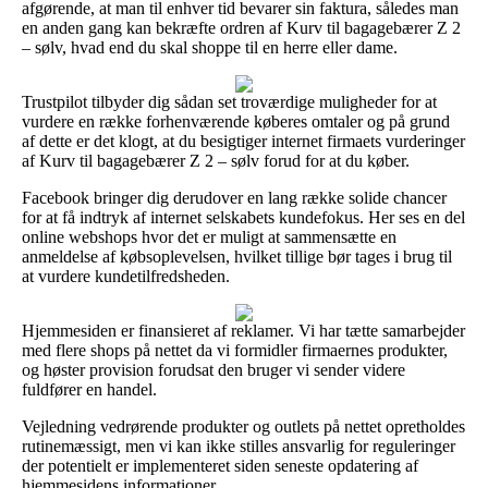
afgørende, at man til enhver tid bevarer sin faktura, således man
en anden gang kan bekræfte ordren af Kurv til bagagebærer Z 2
– sølv, hvad end du skal shoppe til en herre eller dame.
Trustpilot tilbyder dig sådan set troværdige muligheder for at
vurdere en række forhenværende køberes omtaler og på grund
af dette er det klogt, at du besigtiger internet firmaets vurderinger
af Kurv til bagagebærer Z 2 – sølv forud for at du køber.
Facebook bringer dig derudover en lang række solide chancer
for at få indtryk af internet selskabets kundefokus. Her ses en del
online webshops hvor det er muligt at sammensætte en
anmeldelse af købsoplevelsen, hvilket tillige bør tages i brug til
at vurdere kundetilfredsheden.
Hjemmesiden er finansieret af reklamer. Vi har tætte samarbejder
med flere shops på nettet da vi formidler firmaernes produkter,
og høster provision forudsat den bruger vi sender videre
fuldfører en handel.
Vejledning vedrørende produkter og outlets på nettet opretholdes
rutinemæssigt, men vi kan ikke stilles ansvarlig for reguleringer
der potentielt er implementeret siden seneste opdatering af
hjemmesidens informationer.