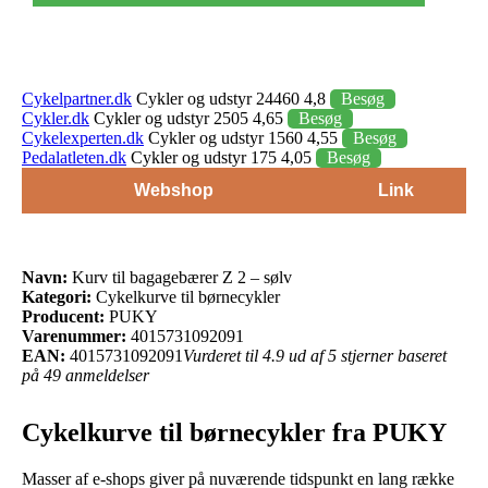
Cykelpartner.dk
Cykler og udstyr 24460 4,8
Besøg
Cykler.dk
Cykler og udstyr 2505 4,65
Besøg
Cykelexperten.dk
Cykler og udstyr 1560 4,55
Besøg
Pedalatleten.dk
Cykler og udstyr 175 4,05
Besøg
Webshop
Link
Navn:
Kurv til bagagebærer Z 2 – sølv
Kategori:
Cykelkurve til børnecykler
Producent:
PUKY
Varenummer:
4015731092091
EAN:
4015731092091
Vurderet til 4.9 ud af 5 stjerner baseret
på 49 anmeldelser
Cykelkurve til børnecykler fra PUKY
Masser af e-shops giver på nuværende tidspunkt en lang række