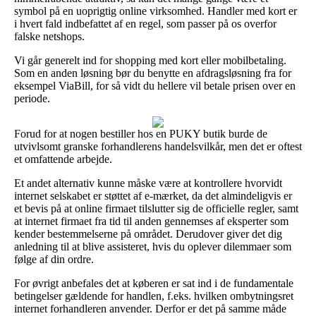
symbol på en uoprigtig online virksomhed. Handler med kort er
i hvert fald indbefattet af en regel, som passer på os overfor
falske netshops.
Vi går generelt ind for shopping med kort eller mobilbetaling.
Som en anden løsning bør du benytte en afdragsløsning fra for
eksempel ViaBill, for så vidt du hellere vil betale prisen over en
periode.
Forud for at nogen bestiller hos en PUKY butik burde de
utvivlsomt granske forhandlerens handelsvilkår, men det er oftest
et omfattende arbejde.
Et andet alternativ kunne måske være at kontrollere hvorvidt
internet selskabet er støttet af e-mærket, da det almindeligvis er
et bevis på at online firmaet tilslutter sig de officielle regler, samt
at internet firmaet fra tid til anden gennemses af eksperter som
kender bestemmelserne på området. Derudover giver det dig
anledning til at blive assisteret, hvis du oplever dilemmaer som
følge af din ordre.
For øvrigt anbefales det at køberen er sat ind i de fundamentale
betingelser gældende for handlen, f.eks. hvilken ombytningsret
internet forhandleren anvender. Derfor er det på samme måde