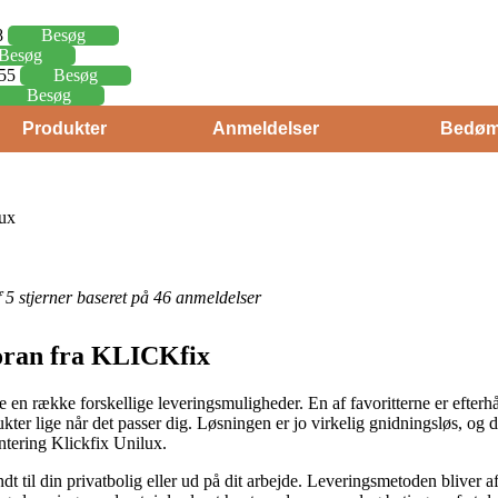
8
Besøg
Besøg
,55
Besøg
Besøg
Produkter
Anmeldelser
Bedøm
lux
af 5 stjerner baseret på 46 anmeldelser
foran fra KLICKfix
 en række forskellige leveringsmuligheder. En af favoritterne er efterhån
ter lige når det passer dig. Løsningen er jo virkelig gnidningsløs, og
ntering Klickfix Unilux.
 til din privatbolig eller ud på dit arbejde. Leveringsmetoden bliver a