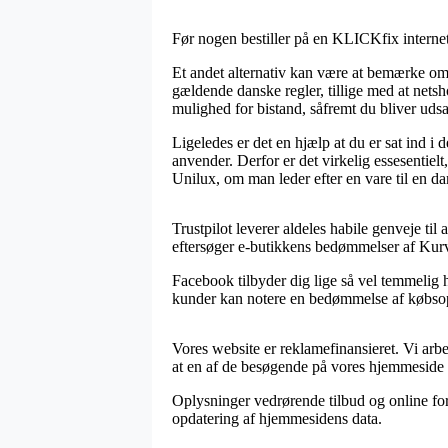
Før nogen bestiller på en KLICKfix internet
Et andet alternativ kan være at bemærke om 
gældende danske regler, tillige med at netsh
mulighed for bistand, såfremt du bliver udsa
Ligeledes er det en hjælp at du er sat ind
anvender. Derfor er det virkelig essesentiel
Unilux, om man leder efter en vare til en da
Trustpilot leverer aldeles habile genveje 
eftersøger e-butikkens bedømmelser af Kurv 
Facebook tilbyder dig lige så vel temmelig h
kunder kan notere en bedømmelse af købsople
Vores website er reklamefinansieret. Vi arbe
at en af de besøgende på vores hjemmeside 
Oplysninger vedrørende tilbud og online forh
opdatering af hjemmesidens data.