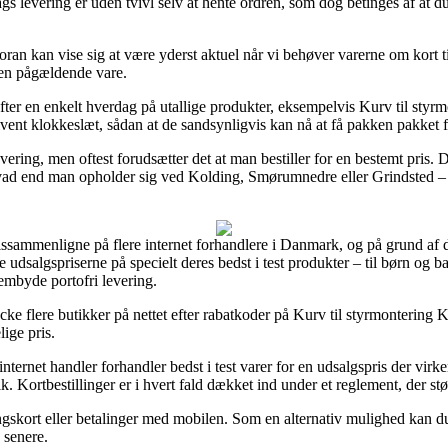
slags levering er uden tvivl selv at hente ordren, som dog betinges af at
oran kan vise sig at være yderst aktuel når vi behøver varerne om kort 
 den pågældende vare.
fter en enkelt hverdag på utallige produkter, eksempelvis Kurv til styr
givent klokkeslæt, sådan at de sandsynligvis kan nå at få pakken pakket 
evering, men oftest forudsætter det at man bestiller for en bestemt pris
hvad end man opholder sig ved Kolding, Smørumnedre eller Grindsted – vil
prissammenligne på flere internet forhandlere i Danmark, og på grund a
 udsalgspriserne på specielt deres bedst i test produkter – til børn og 
embyde portofri levering.
ecke flere butikker på nettet efter rabatkoder på Kurv til styrmontering 
lige pris.
internet handler forhandler bedst i test varer for en udsalgspris der virke
ik. Kortbestillinger er i hvert fald dækket ind under et reglement, der s
gskort eller betalinger med mobilen. Som en alternativ mulighed kan du 
 senere.