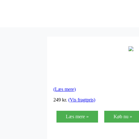
(Læs mere)
249 kr.
(Vis fragtpris)
Læs mere »
Køb nu »