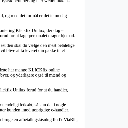
 du fysisk befinder dig nær webbutikkens
tid, og med det formål er det temmelig
montering Klickfix Unilux, der dog er
forud for at lagerpersonalet drager hjemad.
. Desuden skal du vælge den mest betalelige
 blive at få leveret din pakke til et
f dette har mange KLICKfix online
babyer, og yderligere også til mænd og
Klickfix Unilux forud for at du handler,
r uendeligt letkøbt, så kan det i nogle
tøtter kunden imod uoprigtige e-handler.
bruge en afbetalingsløsning fra fx ViaBill,