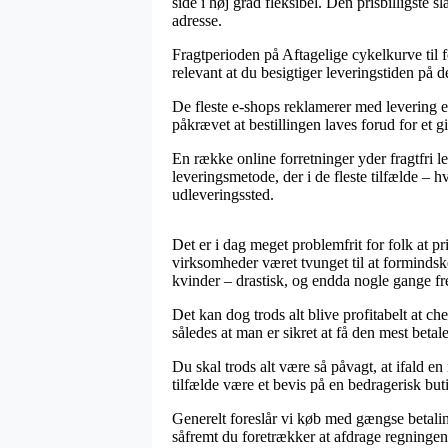
side i høj grad fleksibel. Den prisbilligste 
adresse.
Fragtperioden på Aftagelige cykelkurve til f
relevant at du besigtiger leveringstiden på
De fleste e-shops reklamerer med levering e
påkrævet at bestillingen laves forud for et 
En række online forretninger yder fragtfri l
leveringsmetode, der i de fleste tilfælde – 
udleveringssted.
Det er i dag meget problemfrit for folk at 
virksomheder været tvunget til at formindske
kvinder – drastisk, og endda nogle gange fr
Det kan dog trods alt blive profitabelt at ch
således at man er sikret at få den mest betale
Du skal trods alt være så påvagt, at ifald en 
tilfælde være et bevis på en bedragerisk but
Generelt foreslår vi køb med gængse betalin
såfremt du foretrækker at afdrage regningen