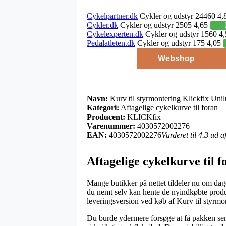
Cykelpartner.dk
Cykler og udstyr 24460 4,
Cykler.dk
Cykler og udstyr 2505 4,65
Cykelexperten.dk
Cykler og udstyr 1560 4
Pedalatleten.dk
Cykler og udstyr 175 4,05
Webshop
Navn:
Kurv til styrmontering Klickfix Uni
Kategori:
Aftagelige cykelkurve til foran
Producent:
KLICKfix
Varenummer:
4030572002276
EAN:
4030572002276
Vurderet til 4.3 ud 
Aftagelige cykelkurve til 
Mange butikker på nettet tildeler nu om dage
du nemt selv kan hente de nyindkøbte produk
leveringsversion ved køb af Kurv til styrmo
Du burde ydermere forsøge at få pakken sendt