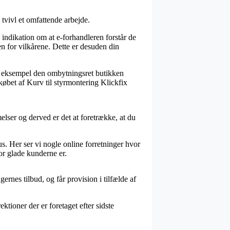
tvivl et omfattende arbejde.
 indikation om at e-forhandleren forstår de
en for vilkårene. Dette er desuden din
or eksempel den ombytningsret butikken
 købet af Kurv til styrmontering Klickfix
ser og derved er det at foretrække, at du
s. Her ser vi nogle online forretninger hvor
or glade kunderne er.
ernes tilbud, og får provision i tilfælde af
tioner der er foretaget efter sidste