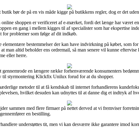
 butik bør de på en vis måde kigge på butikkens regler, dog er det uden 
online shoppen er verificeret af e-mærket, fordi det længe har været en
oppen en gang i mellem kigges til af specialister som har ekspertise ind
t for problemer som følge af dit indkøb.
 i de elementære bestemmelser der kan have indvirkning på købet, som f
t, at man altid beholder ens ordremail, så man senere vil kunne eftervise
me eller herre.
til at gennemrode en længere række forhenværende konsumenters bedømmel
til styrmontering Klickfix Unilux forud for at du shopper.
æderlige metoder til at få kendskab til internet forhandlerens kundefoku
velsen, hvilket desuden kan udnyttes til at danne dig et indtryk af hv
jder sammen med flere firmaer på nettet derved at vi fremviser forretning
gennemfører en bestilling.
andlere understøttes tit, men vi kan desværre ikke garantere imod korrek