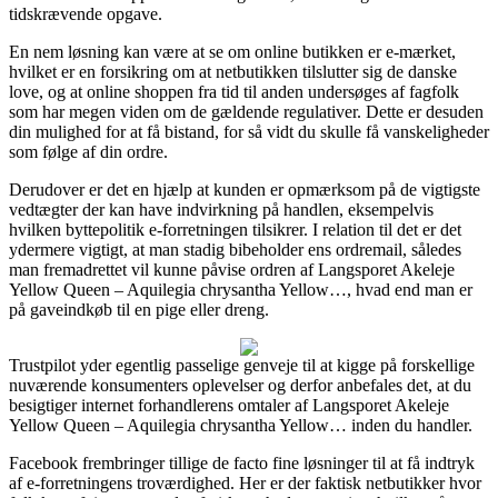
tidskrævende opgave.
En nem løsning kan være at se om online butikken er e-mærket,
hvilket er en forsikring om at netbutikken tilslutter sig de danske
love, og at online shoppen fra tid til anden undersøges af fagfolk
som har megen viden om de gældende regulativer. Dette er desuden
din mulighed for at få bistand, for så vidt du skulle få vanskeligheder
som følge af din ordre.
Derudover er det en hjælp at kunden er opmærksom på de vigtigste
vedtægter der kan have indvirkning på handlen, eksempelvis
hvilken byttepolitik e-forretningen tilsikrer. I relation til det er det
ydermere vigtigt, at man stadig bibeholder ens ordremail, således
man fremadrettet vil kunne påvise ordren af Langsporet Akeleje
Yellow Queen – Aquilegia chrysantha Yellow…, hvad end man er
på gaveindkøb til en pige eller dreng.
Trustpilot yder egentlig passelige genveje til at kigge på forskellige
nuværende konsumenters oplevelser og derfor anbefales det, at du
besigtiger internet forhandlerens omtaler af Langsporet Akeleje
Yellow Queen – Aquilegia chrysantha Yellow… inden du handler.
Facebook frembringer tillige de facto fine løsninger til at få indtryk
af e-forretningens troværdighed. Her er der faktisk netbutikker hvor