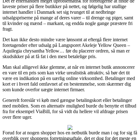
Det er efterhånden meget uproblematisk for forbrugerne at finde de
laveste priser på flere butikker på nettet, og følgelig har utallige
internet handler i Danmark set sig tvunget til at nedbringe
udsalgspriserne på mange af deres varer – til drenge og piger, samt
til kvinder og mænd – markant, og endda nogle gange præstere fri
fragt.
Det kan ikke desto mindre være lønsomt at eftergå flere internet
foretagender efter udsalg på Langsporet Akeleje Yellow Queen –
Aquilegia chrysantha Yellow… før du placerer ordren, så man er
skudsikker på at få fat i den mest betalelige pris.
Man skal alligevel ikke glemme, at når en internet butik annoncerer
en vare til en pris som kan virke urealistisk attraktiv, så bør det tit
være en indikation på en uærlig online virksomhed. Betalinger med
kort er i hvert fald omfavnet af en bestemmelse, som skærmer dig
som kunde overfor uægte internet firmaer.
Generelt foreslår vi køb med gængse betalingskort eller betalinger
med mobilen. Som en alternativ mulighed burde du benytte et tilbud
fra for eksempel ViaBill, for så vidt du hellere vil afdrage prisen
over flere uger.
Forud for at nogen shopper hos en netbutik burde man i og for sig få
overblik over shoppens forretningsaftale, det er dog for det meste en