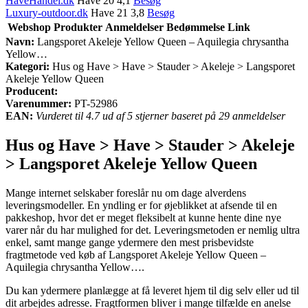
HaveHandel.dk
Have 20 4,1
Besøg
Luxury-outdoor.dk
Have 21 3,8
Besøg
Webshop
Produkter
Anmeldelser
Bedømmelse
Link
Navn:
Langsporet Akeleje Yellow Queen – Aquilegia chrysantha
Yellow…
Kategori:
Hus og Have > Have > Stauder > Akeleje > Langsporet
Akeleje Yellow Queen
Producent:
Varenummer:
PT-52986
EAN:
Vurderet til 4.7 ud af 5 stjerner baseret på 29 anmeldelser
Hus og Have > Have > Stauder > Akeleje
> Langsporet Akeleje Yellow Queen
Mange internet selskaber foreslår nu om dage alverdens
leveringsmodeller. En yndling er for øjeblikket at afsende til en
pakkeshop, hvor det er meget fleksibelt at kunne hente dine nye
varer når du har mulighed for det. Leveringsmetoden er nemlig ultra
enkel, samt mange gange ydermere den mest prisbevidste
fragtmetode ved køb af Langsporet Akeleje Yellow Queen –
Aquilegia chrysantha Yellow….
Du kan ydermere planlægge at få leveret hjem til dig selv eller ud til
dit arbejdes adresse. Fragtformen bliver i mange tilfælde en anelse