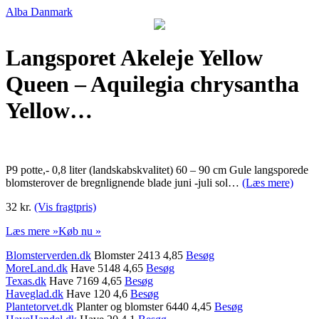
Alba Danmark
Langsporet Akeleje Yellow
Queen – Aquilegia chrysantha
Yellow…
P9 potte,- 0,8 liter (landskabskvalitet) 60 – 90 cm Gule langsporede
blomsterover de bregnlignende blade juni -juli sol…
(Læs mere)
32 kr.
(Vis fragtpris)
Læs mere »
Køb nu »
Blomsterverden.dk
Blomster 2413 4,85
Besøg
MoreLand.dk
Have 5148 4,65
Besøg
Texas.dk
Have 7169 4,65
Besøg
Haveglad.dk
Have 120 4,6
Besøg
Plantetorvet.dk
Planter og blomster 6440 4,45
Besøg