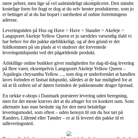
mere pebret, men lige så vel ualmindeligt ukompliceret. Den mindst
kostelige form for fragt er dog at du selv henter produkterne, som jo
er betinget af at du har bopæl i nærheden af online forretningens
adresse.
Leveringstiden på Hus og Have > Have > Stauder > Akeleje >
Langsporet Akeleje Yellow Queen er jo særdeles væsentlig ifald vi
har behov for din pakke øjeblikkeligt, og af den grund er det
fuldkommen på sin plads at vi studerer det forventede
leveringstidspunkt ved det pågældende produkt.
Adskillige online butikker giver muligheden for dag-til-dag levering
på flere varer, eksempelvis Langsporet Akeleje Yellow Queen –
Aquilegia chrysantha Yellow…, som dog er underforstået at handlen
laves forinden et fastsat tidspunkt, således at de har mulighed for at
nå at få ordren ud af døren forinden de pakkeansatte drager hjemad.
En række e-shops i Danmark præsterer levering uden beregning,
men for det meste kræves det at du aftager for en konkret sum. Som
alternativ kan man beslutte sig for den mest betalelige
leveringsmodel, som oftest – uden hensyn til om du bor tæt på
Randers, Lillerød eller Tønder – er at få leveret din pakke til et
udleveringssted.