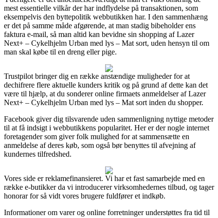
mest essentielle vilkår der har indflydelse på transaktionen, som
eksempelvis den byttepolitik webbutikken har. I den sammenhæng
er det på samme måde afgørende, at man stadig bibeholder ens
faktura e-mail, så man altid kan bevidne sin shopping af Lazer
Next+ – Cykelhjelm Urban med lys – Mat sort, uden hensyn til om
man skal købe til en dreng eller pige.
Trustpilot bringer dig en række anstændige muligheder for at
dechifrere flere aktuelle kunders kritik og på grund af dette kan det
være til hjælp, at du sonderer online firmaets anmeldelser af Lazer
Next+ – Cykelhjelm Urban med lys – Mat sort inden du shopper.
Facebook giver dig tilsvarende uden sammenligning nyttige metoder
til at få indsigt i webbutikkens popularitet. Her er der nogle internet
foretagender som giver folk mulighed for at sammensætte en
anmeldelse af deres køb, som også bør benyttes til afvejning af
kundernes tilfredshed.
Vores side er reklamefinansieret. Vi har et fast samarbejde med en
række e-butikker da vi introducerer virksomhedernes tilbud, og tager
honorar for så vidt vores brugere fuldfører et indkøb.
Informationer om varer og online forretninger understøttes fra tid til