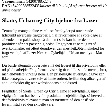
Varenummer:
5420078852243
EAN:
5420078852243
Vurderet til 3.9 ud af 5 stjerner baseret på 10
anmeldelser
Skate, Urban og City hjelme fra Lazer
Temmelig mange online varehuse frembyder på nuværende
tidspunkt alverdens fragttyper. En af favoritterne er i vore dage at
afsende til en pakkeshop, så du nemt selv kan hente de købte
produkter når det passer dig bedst. Fragttypen er nemlig ret så
overkommelig, og oftest derudover den mest letkøbte mulighed for
fragt ved køb af Lazer Next+ – Cykelhjelm Urban med lys – Mat
sort.
Du burde alternativt overveje at få det leveret til din privatbolig eller
ud på dit arbejde. Fragtformen viser sig tit en lille smule mere pebret,
men endvidere virkelig nem. Den prisbilligste leveringsudgave kan
ikke benægtes at være selv at hente ordren, hvilket dog afhænger af
at du opholder dig nær webshoppens tilholdssted.
Fragttiden på Skate, Urban og City hjelme er selvfølgelig super
vigtig når man har behov for produkterne øjeblikkeligt, så herved er
det forholdsvis relevant at man ser nærmere på den anslåede
leveringstid ved den aktuelle vare.