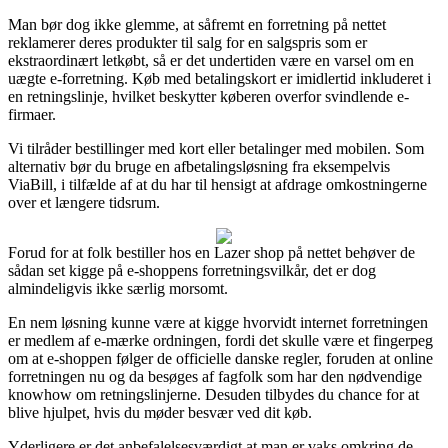
Man bør dog ikke glemme, at såfremt en forretning på nettet
reklamerer deres produkter til salg for en salgspris som er
ekstraordinært letkøbt, så er det undertiden være en varsel om en
uægte e-forretning. Køb med betalingskort er imidlertid inkluderet i
en retningslinje, hvilket beskytter køberen overfor svindlende e-
firmaer.
Vi tilråder bestillinger med kort eller betalinger med mobilen. Som
alternativ bør du bruge en afbetalingsløsning fra eksempelvis
ViaBill, i tilfælde af at du har til hensigt at afdrage omkostningerne
over et længere tidsrum.
Forud for at folk bestiller hos en Lazer shop på nettet behøver de
sådan set kigge på e-shoppens forretningsvilkår, det er dog
almindeligvis ikke særlig morsomt.
En nem løsning kunne være at kigge hvorvidt internet forretningen
er medlem af e-mærke ordningen, fordi det skulle være et fingerpeg
om at e-shoppen følger de officielle danske regler, foruden at online
forretningen nu og da besøges af fagfolk som har den nødvendige
knowhow om retningslinjerne. Desuden tilbydes du chance for at
blive hjulpet, hvis du møder besvær ved dit køb.
Yderligere er det anbefalelsesværdigt at man er vaks omkring de