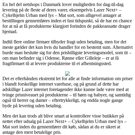
En hel del netshops i Danmark lover muligheden for dag-til-dag
levering på de fleste af deres varer, eksempelvis Lazer Next+ –
Cykelhjelm Urban med lys – Mat sort, som alligevel antager at
bestillingen gennemføres inden et fast tidspunkt, så de har en chance
for at nå at få produkterne klargjort forinden de pakkeansatte drager
hjemad.
Indtil flere online firmaer tilbyder fragt uden betaling, men for det
meste gælder det kun hvis du handler for en bestemt sum. Alternativt
burde man beslutte sig for den prisbilligste leveringsmodel, som tit –
om man befinder sig i Odense, Rønne eller Gilleleje – er at få
fragtfirmaet til at levere produkterne til et afhentningssted.
Det er efterhånden ekstremt let for alle at finde information om priser
i blandt forskellige internet varehuse, og på grund af dette har
adskillige Lazer internet foretagender ikke kunne lade være med at
tvinge prisniveauet på produkterne – til børn og babyer, og samtidig
også til herrer og damer – eftertrykkeligt, og endda nogle gange
byde på levering uden betaling.
Men det kan trods alt blive smart at kontrollere visse butikker på
nettet efter udsalg på Lazer Next+ – Cykelhjelm Urban med lys –
Mat sort inden du gennemfører dit køb, sådan at du er sikret at
antage den mest betalelige pris.