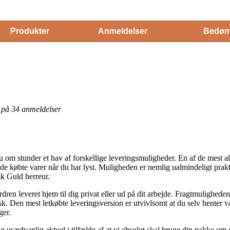
Produkter
Anmeldelser
Bedøm
et på 34 anmeldelser
om stunder et hav af forskellige leveringsmuligheder. En af de mest alm
 de købte varer når du har lyst. Muligheden er nemlig ualmindeligt pra
k Guld herreur.
rdren leveret hjem til dig privat eller ud på dit arbejde. Fragtmuligheden
sk. Den mest letkøbte leveringsversion er utvivlsomt at du selv henter va
ger.
g usædvanlig aktuel i tilfælde af at vi absolut skal bruge din pakke om e