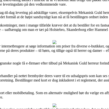
rede leveringsdato på den vedkommende vare.
-til-dag levering på adskillige varer, eksempelvis Mekanisk Guld herre
 det formål at de højst sandsynligt kan nå at få bestillingen ordnet inde
mkostninger, men i mange tilfælde kræver det at du bestiller for en fa
te – uafhængig om man er tæt på Holstebro, Skanderborg eller Hammel – er
or internetbrugere at søge information om priser fra diverse e-butikker, 
rne på deres produkter – til børn, og tillige også til herrer og damer – 
ranske nogle få e-firmaer efter tilbud på Mekanisk Guld herreur forinde
rhandler på nettet frembyder deres varer til en udsalgspris som kan ses s
forretning. Bestillinger med kort er dog inkluderet i et reglement, der a
d kort eller mobilbetaling. Som en alternativ mulighed bør du vælge en a
re.