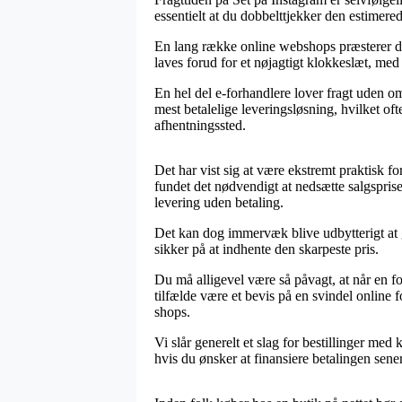
essentielt at du dobbelttjekker den estime
En lang række online webshops præsterer dag
laves forud for et nøjagtigt klokkeslæt, med
En hel del e-forhandlere lover fragt uden o
mest betalelige leveringsløsning, hvilket of
afhentningssted.
Det har vist sig at være ekstremt praktisk f
fundet det nødvendigt at nedsætte salgsprise
levering uden betaling.
Det kan dog immervæk blive udbytterigt at g
sikker på at indhente den skarpeste pris.
Du må alligevel være så påvagt, at når en fo
tilfælde være et bevis på en svindel online 
shops.
Vi slår generelt et slag for bestillinger me
hvis du ønsker at finansiere betalingen sene