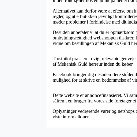
Inden folk køber hos en butik på nettet bør 
Alternativet kan derfor være at efterse om in
regler, og at e-butikken jævnligt kontroller
møder problemer i forbindelse med dit indk
Desuden anbefaler vi at du er opmærksom på
ombytningsrettighed webshoppen tilsikrer. I
vidne om bestillingen af Mekanisk Guld herr
Trustpilot præsterer evigt relevante genveje
af Mekanisk Guld herreur inden du køber.
Facebook bringer dig desuden flere strålende
mulighed for at skrive en bedømmelse af virk
Dette website er annoncefinansieret. Vi sam
såfremt en bruger fra vores side foretager et
Oplysninger vedrørende varer og netshops op
viste informationer.