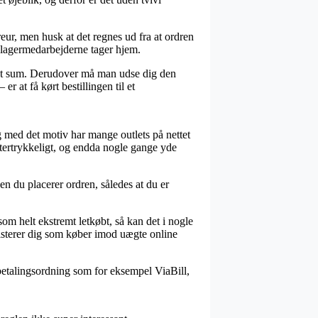
ur, men husk at det regnes ud fra at ordren
n lagermedarbejderne tager hjem.
stsat sum. Derudover må man udse dig den
 at få kørt bestillingen til et
og med det motiv har mange outlets på nettet
eftertrykkeligt, og endda nogle gange yde
n du placerer ordren, således at du er
om helt ekstremt letkøbt, så kan det i nogle
ssisterer dig som køber imod uægte online
fbetalingsordning som for eksempel ViaBill,