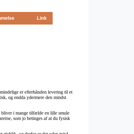
melse
Link
indelige er efterhånden levering til et
ktisk, og endda ydermere den mindst
 bliver i mange tilfælde en lille smule
rerne, som jo betinges af at du fysisk
t øjeblik, og derfor er det uden tvivl