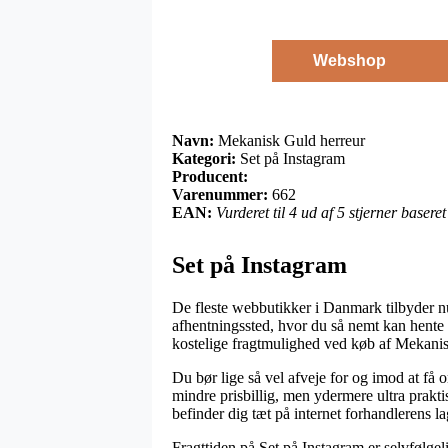
Webshop
Navn:
Mekanisk Guld herreur
Kategori:
Set på Instagram
Producent:
Varenummer:
662
EAN:
Vurderet til 4 ud af 5 stjerner baser
Set på Instagram
De fleste webbutikker i Danmark tilbyder nu 
afhentningssted, hvor du så nemt kan hente
kostelige fragtmulighed ved køb af Mekanis
Du bør lige så vel afveje for og imod at få o
mindre prisbillig, men ydermere ultra prakti
befinder dig tæt på internet forhandlerens la
Fragttiden på Set på Instagram er selvfølgeli