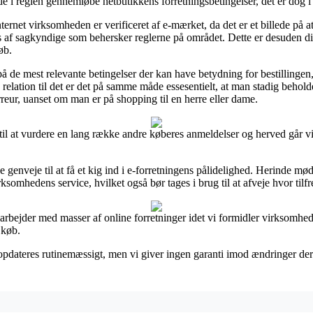
de i reglen gennemløbe netbutikkens forretningsbetingelser, det er dog i 
ternet virksomheden er verificeret af e-mærket, da det er et billede på at
es af sagkyndige som behersker reglerne på området. Dette er desuden din
øb.
 de mest relevante betingelser der kan have betydning for bestillinge
 relation til det er det på samme måde essesentielt, at man stadig beho
eur, uanset om man er på shopping til en herre eller dame.
 til at vurdere en lang række andre køberes anmeldelser og herved går vi 
 genveje til at få et kig ind i e-forretningens pålidelighed. Herinde mø
somhedens service, hvilket også bør tages i brug til at afveje hvor tilf
arbejder med masser af online forretninger idet vi formidler virksomhed
 køb.
dateres rutinemæssigt, men vi giver ingen garanti imod ændringer der e