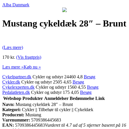
Alba Danmark
Mustang cykeldæk 28″ – Brunt
(Læs mere)
170 kr.
(Vis fragtpris)
Læs mere »
Køb nu »
Cykelpartner.dk
Cykler og udstyr 24460 4,8
Besøg
Cykler.dk
Cykler og udstyr 2505 4,65
Besøg
Cykelexperten.dk
Cykler og udstyr 1560 4,55
Besøg
Pedalatleten.dk
Cykler og udstyr 175 4,05
Besøg
Webshop
Produkter
Anmeldelser
Bedømmelse
Link
Navn:
Mustang cykeldæk 28″ – Brunt
Kategori:
Cykler || Tilbehør til cykler || Cykeldæk
Producent:
Mustang
Varenummer:
5709386445683
EAN:
5709386445683
Vurderet til 4.7 ud af 5 stjerner baseret på 16