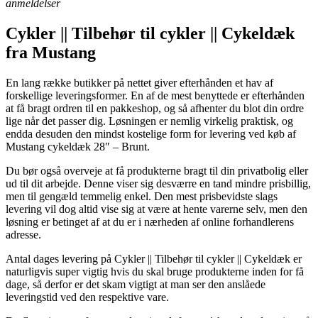
anmeldelser
Cykler || Tilbehør til cykler || Cykeldæk
fra Mustang
En lang række butikker på nettet giver efterhånden et hav af
forskellige leveringsformer. En af de mest benyttede er efterhånden
at få bragt ordren til en pakkeshop, og så afhenter du blot din ordre
lige når det passer dig. Løsningen er nemlig virkelig praktisk, og
endda desuden den mindst kostelige form for levering ved køb af
Mustang cykeldæk 28″ – Brunt.
Du bør også overveje at få produkterne bragt til din privatbolig eller
ud til dit arbejde. Denne viser sig desværre en tand mindre prisbillig,
men til gengæld temmelig enkel. Den mest prisbevidste slags
levering vil dog altid vise sig at være at hente varerne selv, men den
løsning er betinget af at du er i nærheden af online forhandlerens
adresse.
Antal dages levering på Cykler || Tilbehør til cykler || Cykeldæk er
naturligvis super vigtig hvis du skal bruge produkterne inden for få
dage, så derfor er det skam vigtigt at man ser den anslåede
leveringstid ved den respektive vare.