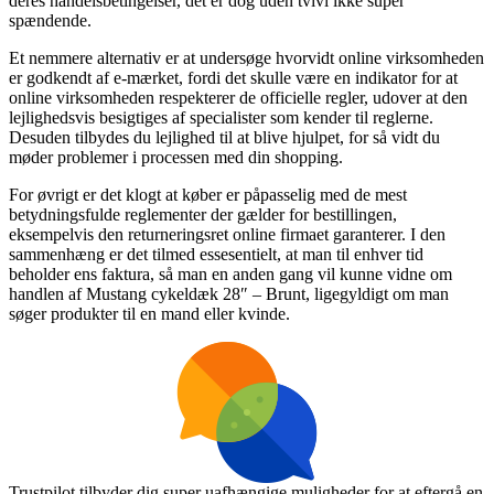
deres handelsbetingelser, det er dog uden tvivl ikke super
spændende.
Et nemmere alternativ er at undersøge hvorvidt online virksomheden
er godkendt af e-mærket, fordi det skulle være en indikator for at
online virksomheden respekterer de officielle regler, udover at den
lejlighedsvis besigtiges af specialister som kender til reglerne.
Desuden tilbydes du lejlighed til at blive hjulpet, for så vidt du
møder problemer i processen med din shopping.
For øvrigt er det klogt at køber er påpasselig med de mest
betydningsfulde reglementer der gælder for bestillingen,
eksempelvis den returneringsret online firmaet garanterer. I den
sammenhæng er det tilmed essesentielt, at man til enhver tid
beholder ens faktura, så man en anden gang vil kunne vidne om
handlen af Mustang cykeldæk 28″ – Brunt, ligegyldigt om man
søger produkter til en mand eller kvinde.
Trustpilot tilbyder dig super uafhængige muligheder for at eftergå en