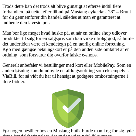
Trods dette kan det trods alt blive gunstigt at efterse indtil flere
forhandlere på nettet efter tilbud på Mustang cykeldæk 28″ – Brunt
før du gennemfører din handel, således at man er garanteret at
indhente den laveste pris.
Man bør lige meget hvad huske på, at når en online shop udlover
produkter til salg for en salgspris som kan virke utrolig god, så burde
det undertiden være et kendetegn på en uærlig online forretning.
Køb med gængse betalingskort er på den anden side omfattet af en
ordning, som forsvarer dig overfor falske e-shops.
Generelt anbefaler vi bestillinger med kort eller MobilePay. Som en
anden løsning kan du udnytte en afdragsordning som eksempelvis
ViaBill, for så vidt du har til hensigt at godtgøre omkostningerne i
flere bidder.
Før nogen bestiller hos en Mustang butik burde man i og for sig tyde