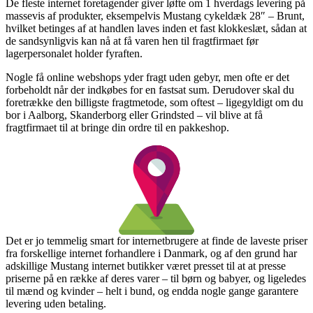
De fleste internet foretagender giver løfte om 1 hverdags levering på
massevis af produkter, eksempelvis Mustang cykeldæk 28″ – Brunt,
hvilket betinges af at handlen laves inden et fast klokkeslæt, sådan at
de sandsynligvis kan nå at få varen hen til fragtfirmaet før
lagerpersonalet holder fyraften.
Nogle få online webshops yder fragt uden gebyr, men ofte er det
forbeholdt når der indkøbes for en fastsat sum. Derudover skal du
foretrække den billigste fragtmetode, som oftest – ligegyldigt om du
bor i Aalborg, Skanderborg eller Grindsted – vil blive at få
fragtfirmaet til at bringe din ordre til en pakkeshop.
Det er jo temmelig smart for internetbrugere at finde de laveste priser
fra forskellige internet forhandlere i Danmark, og af den grund har
adskillige Mustang internet butikker været presset til at at presse
priserne på en række af deres varer – til børn og babyer, og ligeledes
til mænd og kvinder – helt i bund, og endda nogle gange garantere
levering uden betaling.