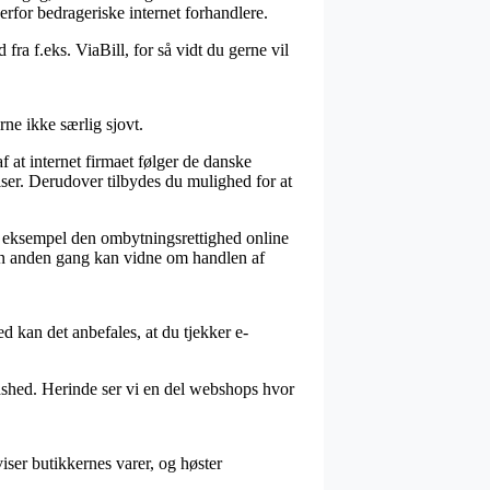
verfor bedrageriske internet forhandlere.
fra f.eks. ViaBill, for så vidt du gerne vil
rne ikke særlig sjovt.
f at internet firmaet følger de danske
lser. Derudover tilbydes du mulighed for at
for eksempel den ombytningsrettighed online
an en anden gang kan vidne om handlen af
d kan det anbefales, at du tjekker e-
edshed. Herinde ser vi en del webshops hvor
ser butikkernes varer, og høster