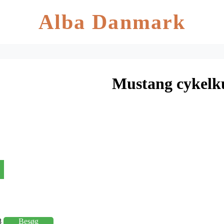
Alba Danmark
Mustang cykelku
8
Besøg