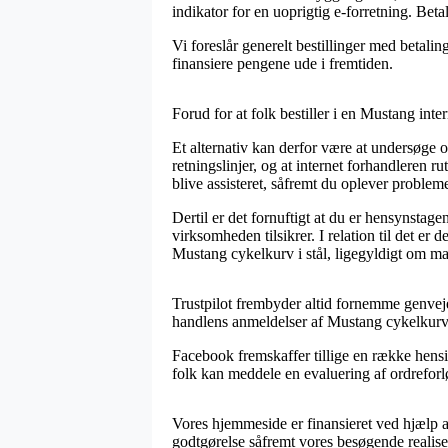
indikator for en uoprigtig e-forretning. Beta
Vi foreslår generelt bestillinger med betalin
finansiere pengene ude i fremtiden.
Forud for at folk bestiller i en Mustang int
Et alternativ kan derfor være at undersøge o
retningslinjer, og at internet forhandleren 
blive assisteret, såfremt du oplever problem
Dertil er det fornuftigt at du er hensynstag
virksomheden tilsikrer. I relation til det er
Mustang cykelkurv i stål, ligegyldigt om man
Trustpilot frembyder altid fornemme genveje 
handlens anmeldelser af Mustang cykelkurv i
Facebook fremskaffer tillige en række hensi
folk kan meddele en evaluering af ordreforlø
Vores hjemmeside er finansieret ved hjælp a
godtgørelse såfremt vores besøgende realise