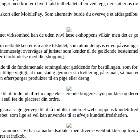
linger med kort er i hvert fald indbefattet af en vedtægt, der støtter os o
gskort eller MobilePay. Som alternativ burde du overveje et afdragstilbud 
ernet virksomhed kan de uden tvivl læse e-shoppens vilkår, men det er ge
m netbutikken er e-mærke tilsluttet, som almindeligvis er en påvisning a
rutinemæssigt overvåges af jurister som kender til de gældende bestemme
er i forbindelse med din shopping.
ende til de fundamentale retningslinjer gældende for bestillingen, som 
 det tillige vigtigt, at man stadig gemmer sin kvittering på e-mail, så m
 efterspørger produkter til en pige eller dreng.
til at finde ud af ret mange eksisterende brugeres synspunkter og derve
 stål før du placerer din ordre.
gtsmæssige genveje til at få indblik i internet webshoppens kundetilfr
bet, som lige så vel kan anvendes til at afveje kundetilfredsheden.
f annoncer. Vi har samarbejdsaftaler med diverse webbutikker og fremvi
rer et indkøb.