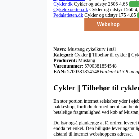
Cykler.dk
Cykler og udstyr 2505 4,65
Cykelexperten.dk
Cykler og udstyr 1560 4
Pedalatleten.dk
Cykler og udstyr 175 4,05
Webshop
Navn:
Mustang cykelkurv i stål
Kategori:
Cykler || Tilbehør til cykler || C
Producent:
Mustang
Varenummer:
5700381854548
EAN:
5700381854548
Vurderet til 3.8 ud 
Cykler || Tilbehør til cykl
En stor portion internet selskaber yder i øj
pakkeshop, fordi du dermed nemt kan hente 
betalelige fragtmulighed ved køb af Mustang
Du bør også planlægge at få ordren leveret ti
endda ret enkel. Den billigste leveringsmuli
afstand til internet webshoppens adresse.