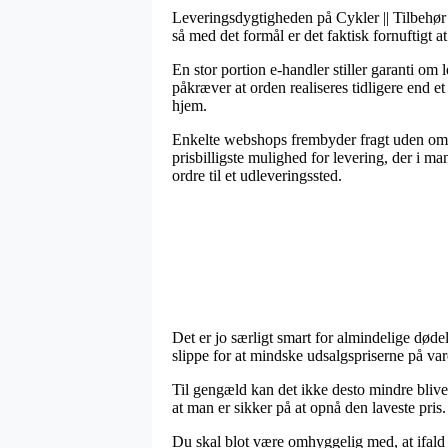
Leveringsdygtigheden på Cykler || Tilbehør 
så med det formål er det faktisk fornuftigt
En stor portion e-handler stiller garanti om
påkræver at orden realiseres tidligere end e
hjem.
Enkelte webshops frembyder fragt uden omko
prisbilligste mulighed for levering, der i m
ordre til et udleveringssted.
Det er jo særligt smart for almindelige dødel
slippe for at mindske udsalgspriserne på var
Til gengæld kan det ikke desto mindre blive 
at man er sikker på at opnå den laveste pris.
Du skal blot være omhyggelig med, at ifald e