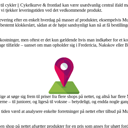
til cykler || Cykelkurve & frontlad kan være usædvanlig central ifald m
 at vi tjekker leveringstiden ved det vedkommende produkt.
 levering efter en enkelt hverdag på masser af produkter, eksempelvis Mu
t bestemt klokkeslæt, sådan at de højst sandsynligt kan nå at få bestilli
stninger, men oftest er det kun gældende hvis man indkøber for et ko
ange tilfælde – uanset om man opholder sig i Fredericia, Nakskov eller B
ige at søge sig frem til priser fra flere shops på nettet, og altså har fle
erne – til juniorer, og ligeså til voksne – betydeligt, og endda nogle g
tiden værd at analysere enkelte forretninger på nettet efter tilbud på M
n shop på nettet afsætter produkter for en pris som anses for uhørt forde