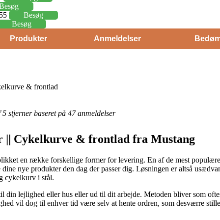
Besøg
,55
Besøg
Besøg
Produkter
Anmeldelser
Bedøm
ykelkurve & frontlad
af 5 stjerner baseret på 47 anmeldelser
er || Cykelkurve & frontlad fra Mustang
eblikket en række forskellige former for levering. En af de mest populær
dine nye produkter den dag der passer dig. Løsningen er altså usædvan
 cykelkurv i stål.
l din lejlighed eller hus eller ud til dit arbejde. Metoden bliver som of
ghed vil dog til enhver tid være selv at hente ordren, som desværre stil