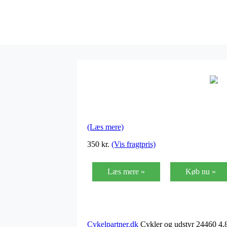
(Læs mere)
350 kr.
(Vis fragtpris)
Læs mere »
Køb nu »
Cykelpartner.dk
Cykler og udstyr 24460 4,