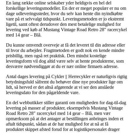
En lang række online selskaber yder heldigvis en hel del
forskellige leveringsmodeller. En der er meget populær er nu om
dage udleveringssteder, hvor du selv kan hente din nyindkøbte
vare på et selvvalgt tidspunkt. Leveringsmetoden er jo ekstremt
ligetil, samt oftest derudover den mest betalelige mulighed for
levering ved køb af Mustang Vintage Road Retro 28″ racercykel
med 14 gear – Blå.
Du kunne omvendt overveje at få det leveret til din adresse eller
til hvor du arbejder. Fragtmetoden er godt nok en kende mindre
prisbillig, men også ret praktisk. Den mindst kostelige
leveringsform vil dog altid være selv at hente produkterne, som
desværre nødvendiggør at du er nær online firmaets adresse.
Antal dages levering på Cykler || Herrecykler er naturligvis rigtig
betydningsfuld såfremt du behøver dine nye produkter lige om
lidt, så herved er det altså afgørende at vi ser den anslåede
leveringsdato for den pågældende vare.
En del webbutikker stiller garanti om muligheden for dag-til-dag
levering på masser af produkter, eksempelvis Mustang Vintage
Road Retro 28″ racercykel med 14 gear – Blå, men vær
opmærksom på at det antager at bestillingen anbringes inden et
aftalt tidspunkt, sådan at de har mulighed for at nå at få
produktet skippet afsted forud for at logistikpersonalet drager