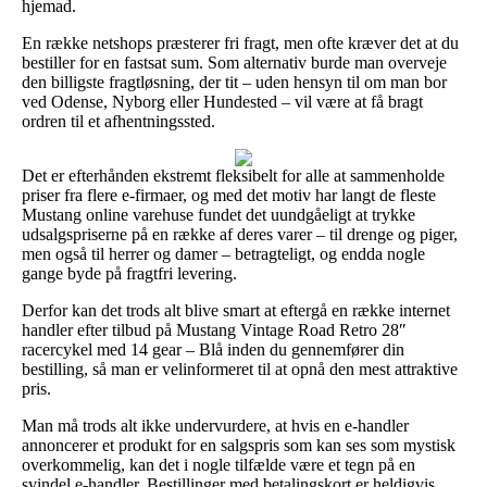
hjemad.
En række netshops præsterer fri fragt, men ofte kræver det at du
bestiller for en fastsat sum. Som alternativ burde man overveje
den billigste fragtløsning, der tit – uden hensyn til om man bor
ved Odense, Nyborg eller Hundested – vil være at få bragt
ordren til et afhentningssted.
Det er efterhånden ekstremt fleksibelt for alle at sammenholde
priser fra flere e-firmaer, og med det motiv har langt de fleste
Mustang online varehuse fundet det uundgåeligt at trykke
udsalgspriserne på en række af deres varer – til drenge og piger,
men også til herrer og damer – betragteligt, og endda nogle
gange byde på fragtfri levering.
Derfor kan det trods alt blive smart at eftergå en række internet
handler efter tilbud på Mustang Vintage Road Retro 28″
racercykel med 14 gear – Blå inden du gennemfører din
bestilling, så man er velinformeret til at opnå den mest attraktive
pris.
Man må trods alt ikke undervurdere, at hvis en e-handler
annoncerer et produkt for en salgspris som kan ses som mystisk
overkommelig, kan det i nogle tilfælde være et tegn på en
svindel e-handler. Bestillinger med betalingskort er heldigvis