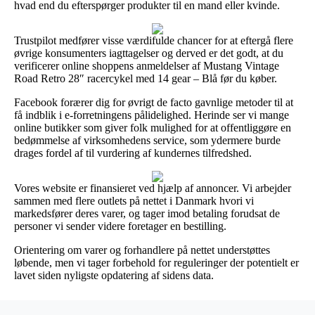
hvad end du efterspørger produkter til en mand eller kvinde.
Trustpilot medfører visse værdifulde chancer for at eftergå flere
øvrige konsumenters iagttagelser og derved er det godt, at du
verificerer online shoppens anmeldelser af Mustang Vintage
Road Retro 28″ racercykel med 14 gear – Blå før du køber.
Facebook forærer dig for øvrigt de facto gavnlige metoder til at
få indblik i e-forretningens pålidelighed. Herinde ser vi mange
online butikker som giver folk mulighed for at offentliggøre en
bedømmelse af virksomhedens service, som ydermere burde
drages fordel af til vurdering af kundernes tilfredshed.
Vores website er finansieret ved hjælp af annoncer. Vi arbejder
sammen med flere outlets på nettet i Danmark hvori vi
markedsfører deres varer, og tager imod betaling forudsat de
personer vi sender videre foretager en bestilling.
Orientering om varer og forhandlere på nettet understøttes
løbende, men vi tager forbehold for reguleringer der potentielt er
lavet siden nyligste opdatering af sidens data.