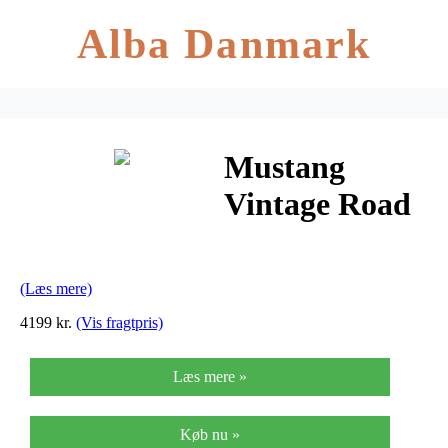
Alba Danmark
Mustang
Vintage Road
Retro 28″
racercykel
(Læs mere)
med 14 gear –
4199 kr.
(Vis fragtpris)
Blå
Læs mere »
Køb nu »