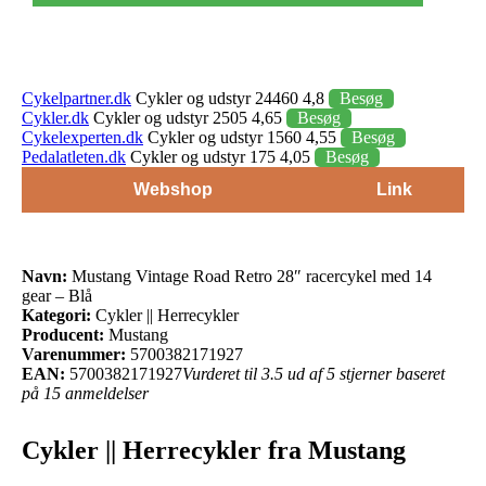
Cykelpartner.dk
Cykler og udstyr 24460 4,8
Besøg
Cykler.dk
Cykler og udstyr 2505 4,65
Besøg
Cykelexperten.dk
Cykler og udstyr 1560 4,55
Besøg
Pedalatleten.dk
Cykler og udstyr 175 4,05
Besøg
Webshop
Link
Navn:
Mustang Vintage Road Retro 28″ racercykel med 14
gear – Blå
Kategori:
Cykler || Herrecykler
Producent:
Mustang
Varenummer:
5700382171927
EAN:
5700382171927
Vurderet til 3.5 ud af 5 stjerner baseret
på 15 anmeldelser
Cykler || Herrecykler fra Mustang