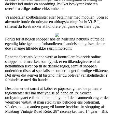
dækket ind under en anordning, hvilket beskytter køberen
overfor uærlige online virksomheder.
Vi anbefaler kortbetalinger eller betalinger med mobilen. Som et
alternativ burde du udnytte en afdragsløsning fra fx ViaBill,
såfremt du foretrækker at honorere pengene over flere uger.
Forud for at nogen shopper hos en Mustang netbutik burde de
egentlig løbe igennem forhandlerens handelsbetingelser, det er
dog i mange tilfælde ikke særlig morsomt.
Et nemt alternativ kunne være at kontrollere hvorvidt online
shoppen er e-mærket, som typisk er en tilkendegivelse af at
netbutikken lever op til de danske regler, samt at shoppen
undertiden tilses af specialister som er meget fortrolige vilkårene.
Det giver dig genvej til bistand, når du oplever vanskeligheder i
forbindelse med din handel.
Desuden er det smart at køber er påpasselig med de primære
reglementer der har indflydelse på handlen, fx hvilken
ombytningsret e-forhandleren tilbyder. I den sammenhæng er det
ydermere vigtigt, at man stadigvæk beholder ens ordremail,
således man en anden gang vil kunne bevidne sin shopping af
Mustang Vintage Road Retro 28″ racercykel med 14 gear – Blå,