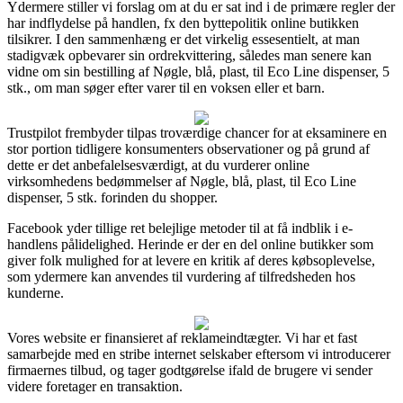
Ydermere stiller vi forslag om at du er sat ind i de primære regler der
har indflydelse på handlen, fx den byttepolitik online butikken
tilsikrer. I den sammenhæng er det virkelig essesentielt, at man
stadigvæk opbevarer sin ordrekvittering, således man senere kan
vidne om sin bestilling af Nøgle, blå, plast, til Eco Line dispenser, 5
stk., om man søger efter varer til en voksen eller et barn.
Trustpilot frembyder tilpas troværdige chancer for at eksaminere en
stor portion tidligere konsumenters observationer og på grund af
dette er det anbefalelsesværdigt, at du vurderer online
virksomhedens bedømmelser af Nøgle, blå, plast, til Eco Line
dispenser, 5 stk. forinden du shopper.
Facebook yder tillige ret belejlige metoder til at få indblik i e-
handlens pålidelighed. Herinde er der en del online butikker som
giver folk mulighed for at levere en kritik af deres købsoplevelse,
som ydermere kan anvendes til vurdering af tilfredsheden hos
kunderne.
Vores website er finansieret af reklameindtægter. Vi har et fast
samarbejde med en stribe internet selskaber eftersom vi introducerer
firmaernes tilbud, og tager godtgørelse ifald de brugere vi sender
videre foretager en transaktion.