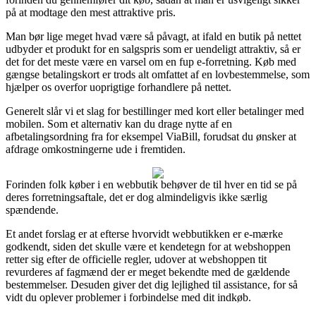
på at modtage den mest attraktive pris.
Man bør lige meget hvad være så påvagt, at ifald en butik på nettet
udbyder et produkt for en salgspris som er uendeligt attraktiv, så er
det for det meste være en varsel om en fup e-forretning. Køb med
gængse betalingskort er trods alt omfattet af en lovbestemmelse, som
hjælper os overfor uoprigtige forhandlere på nettet.
Generelt slår vi et slag for bestillinger med kort eller betalinger med
mobilen. Som et alternativ kan du drage nytte af en
afbetalingsordning fra for eksempel ViaBill, forudsat du ønsker at
afdrage omkostningerne ude i fremtiden.
Forinden folk køber i en webbutik behøver de til hver en tid se på
deres forretningsaftale, det er dog almindeligvis ikke særlig
spændende.
Et andet forslag er at efterse hvorvidt webbutikken er e-mærke
godkendt, siden det skulle være et kendetegn for at webshoppen
retter sig efter de officielle regler, udover at webshoppen tit
revurderes af fagmænd der er meget bekendte med de gældende
bestemmelser. Desuden giver det dig lejlighed til assistance, for så
vidt du oplever problemer i forbindelse med dit indkøb.