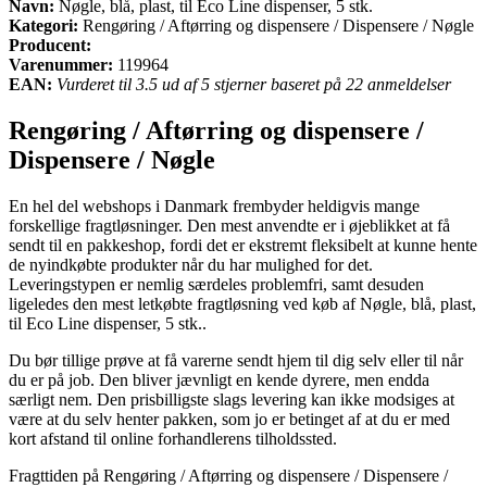
Navn:
Nøgle, blå, plast, til Eco Line dispenser, 5 stk.
Kategori:
Rengøring / Aftørring og dispensere / Dispensere / Nøgle
Producent:
Varenummer:
119964
EAN:
Vurderet til 3.5 ud af 5 stjerner baseret på 22 anmeldelser
Rengøring / Aftørring og dispensere /
Dispensere / Nøgle
En hel del webshops i Danmark frembyder heldigvis mange
forskellige fragtløsninger. Den mest anvendte er i øjeblikket at få
sendt til en pakkeshop, fordi det er ekstremt fleksibelt at kunne hente
de nyindkøbte produkter når du har mulighed for det.
Leveringstypen er nemlig særdeles problemfri, samt desuden
ligeledes den mest letkøbte fragtløsning ved køb af Nøgle, blå, plast,
til Eco Line dispenser, 5 stk..
Du bør tillige prøve at få varerne sendt hjem til dig selv eller til når
du er på job. Den bliver jævnligt en kende dyrere, men endda
særligt nem. Den prisbilligste slags levering kan ikke modsiges at
være at du selv henter pakken, som jo er betinget af at du er med
kort afstand til online forhandlerens tilholdssted.
Fragttiden på Rengøring / Aftørring og dispensere / Dispensere /