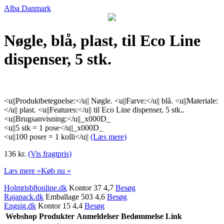
Alba Danmark
Nøgle, blå, plast, til Eco Line
dispenser, 5 stk.
<u||Produktbetegnelse:</u|| Nøgle. <u||Farve:</u|| blå. <u||Materiale:
</u|| plast. <u||Features:</u|| til Eco Line dispenser, 5 stk..
<u||Brugsanvisning:</u||_x000D_
<u||5 stk = 1 pose</u||_x000D_
<u||100 poser = 1 kolli</u||
(Læs mere)
136 kr.
(Vis fragtpris)
Læs mere »
Køb nu »
Holmrisb8online.dk
Kontor 37 4,7
Besøg
Rajapack.dk
Emballage 503 4,6
Besøg
Engsig.dk
Kontor 15 4,4
Besøg
Webshop
Produkter
Anmeldelser
Bedømmelse
Link