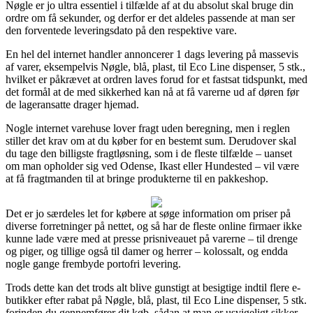
Nøgle er jo ultra essentiel i tilfælde af at du absolut skal bruge din
ordre om få sekunder, og derfor er det aldeles passende at man ser
den forventede leveringsdato på den respektive vare.
En hel del internet handler annoncerer 1 dags levering på massevis
af varer, eksempelvis Nøgle, blå, plast, til Eco Line dispenser, 5 stk.,
hvilket er påkrævet at ordren laves forud for et fastsat tidspunkt, med
det formål at de med sikkerhed kan nå at få varerne ud af døren før
de lageransatte drager hjemad.
Nogle internet varehuse lover fragt uden beregning, men i reglen
stiller det krav om at du køber for en bestemt sum. Derudover skal
du tage den billigste fragtløsning, som i de fleste tilfælde – uanset
om man opholder sig ved Odense, Ikast eller Hundested – vil være
at få fragtmanden til at bringe produkterne til en pakkeshop.
Det er jo særdeles let for købere at søge information om priser på
diverse forretninger på nettet, og så har de fleste online firmaer ikke
kunne lade være med at presse prisniveauet på varerne – til drenge
og piger, og tillige også til damer og herrer – kolossalt, og endda
nogle gange frembyde portofri levering.
Trods dette kan det trods alt blive gunstigt at besigtige indtil flere e-
butikker efter rabat på Nøgle, blå, plast, til Eco Line dispenser, 5 stk.
forinden du gennemfører dit køb, sådan at man er usvigeligt sikker