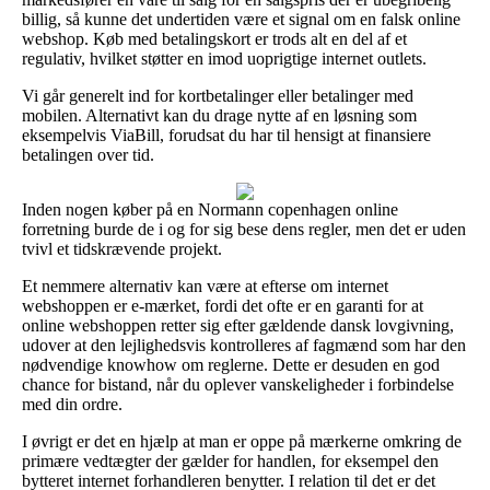
billig, så kunne det undertiden være et signal om en falsk online
webshop. Køb med betalingskort er trods alt en del af et
regulativ, hvilket støtter en imod uoprigtige internet outlets.
Vi går generelt ind for kortbetalinger eller betalinger med
mobilen. Alternativt kan du drage nytte af en løsning som
eksempelvis ViaBill, forudsat du har til hensigt at finansiere
betalingen over tid.
Inden nogen køber på en Normann copenhagen online
forretning burde de i og for sig bese dens regler, men det er uden
tvivl et tidskrævende projekt.
Et nemmere alternativ kan være at efterse om internet
webshoppen er e-mærket, fordi det ofte er en garanti for at
online webshoppen retter sig efter gældende dansk lovgivning,
udover at den lejlighedsvis kontrolleres af fagmænd som har den
nødvendige knowhow om reglerne. Dette er desuden en god
chance for bistand, når du oplever vanskeligheder i forbindelse
med din ordre.
I øvrigt er det en hjælp at man er oppe på mærkerne omkring de
primære vedtægter der gælder for handlen, for eksempel den
bytteret internet forhandleren benytter. I relation til det er det