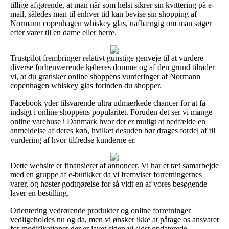
tillige afgørende, at man når som helst sikrer sin kvittering på e-
mail, således man til enhver tid kan bevise sin shopping af
Normann copenhagen whiskey glas, uafhængig om man søger
efter varer til en dame eller herre.
Trustpilot frembringer relativt gunstige genveje til at vurdere
diverse forhenværende køberes domme og af den grund tilråder
vi, at du gransker online shoppens vurderinger af Normann
copenhagen whiskey glas forinden du shopper.
Facebook yder tilsvarende ultra udmærkede chancer for at få
indsigt i online shoppens popularitet. Foruden det ser vi mange
online varehuse i Danmark hvor det er muligt at nedfælde en
anmeldelse af deres køb, hvilket desuden bør drages fordel af til
vurdering af hvor tilfredse kunderne er.
Dette website er finansieret af annoncer. Vi har et tæt samarbejde
med en gruppe af e-butikker da vi fremviser forretningernes
varer, og høster godtgørelse for så vidt en af vores besøgende
laver en bestilling.
Orientering vedrørende produkter og online forretninger
vedligeholdes nu og da, men vi ønsker ikke at påtage os ansvaret
for modifikationer der er lavet siden vi sidst opdaterede