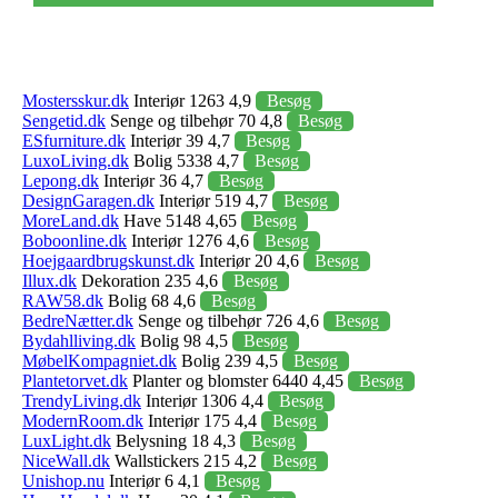
Mostersskur.dk
Interiør 1263 4,9
Besøg
Sengetid.dk
Senge og tilbehør 70 4,8
Besøg
ESfurniture.dk
Interiør 39 4,7
Besøg
LuxoLiving.dk
Bolig 5338 4,7
Besøg
Lepong.dk
Interiør 36 4,7
Besøg
DesignGaragen.dk
Interiør 519 4,7
Besøg
MoreLand.dk
Have 5148 4,65
Besøg
Boboonline.dk
Interiør 1276 4,6
Besøg
Hoejgaardbrugskunst.dk
Interiør 20 4,6
Besøg
Illux.dk
Dekoration 235 4,6
Besøg
RAW58.dk
Bolig 68 4,6
Besøg
BedreNætter.dk
Senge og tilbehør 726 4,6
Besøg
Bydahlliving.dk
Bolig 98 4,5
Besøg
MøbelKompagniet.dk
Bolig 239 4,5
Besøg
Plantetorvet.dk
Planter og blomster 6440 4,45
Besøg
TrendyLiving.dk
Interiør 1306 4,4
Besøg
ModernRoom.dk
Interiør 175 4,4
Besøg
LuxLight.dk
Belysning 18 4,3
Besøg
NiceWall.dk
Wallstickers 215 4,2
Besøg
Unishop.nu
Interiør 6 4,1
Besøg