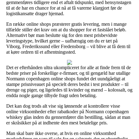
gemmenføres tidligere end et aftalt tidspunkt, med hensynstagen
til at de har en chance for at nå at få varerne klargjort før de
logistikansatte drager hjemad.
En række online shops præsterer gratis levering, men i mange
tilfælde stiller det krav om at du shopper for et fastslået beløb.
Alternativt bør man beslutte sig for den mest prisbevidste
leveringstype, hvilket gerne – uafhængig om du er tæt på
Viborg, Frederikssund eller Fredensborg – vil blive at få dem til
at køre ordren til et afhentningssted.
Det er efterhånden ultra ukompliceret for alle at finde frem til de
bedste priser på forskellige e-firmaer, og til gengæld har utallige
Normann copenhagen online shops fundet det uundgåeligt at
stampe prisniveauet på specielt deres bedst i test produkter – til
drenge og piger, og ligeledes til kvinder og mænd – kolossalt, og
endda nogle gange tilbyde fragt uden betaling.
Det kan dog trods alt vise sig lønnende at kontrollere visse
online virksomheder efter rabatkoder på Normann copenhagen
whiskey glas inden du gennemfører din bestilling, sådan at man
er skråsikker på at indhente den mest betalelige pris.
Man skal bare ikke overse, at hvis en online virksomhed
markedsfører en vare til salg for en salgspris der er ubegribelig