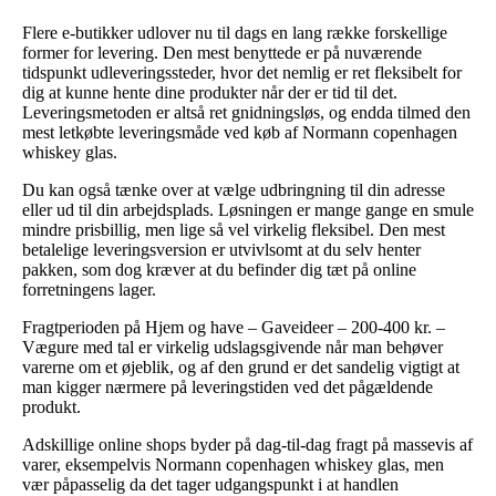
Flere e-butikker udlover nu til dags en lang række forskellige
former for levering. Den mest benyttede er på nuværende
tidspunkt udleveringssteder, hvor det nemlig er ret fleksibelt for
dig at kunne hente dine produkter når der er tid til det.
Leveringsmetoden er altså ret gnidningsløs, og endda tilmed den
mest letkøbte leveringsmåde ved køb af Normann copenhagen
whiskey glas.
Du kan også tænke over at vælge udbringning til din adresse
eller ud til din arbejdsplads. Løsningen er mange gange en smule
mindre prisbillig, men lige så vel virkelig fleksibel. Den mest
betalelige leveringsversion er utvivlsomt at du selv henter
pakken, som dog kræver at du befinder dig tæt på online
forretningens lager.
Fragtperioden på Hjem og have – Gaveideer – 200-400 kr. –
Vægure med tal er virkelig udslagsgivende når man behøver
varerne om et øjeblik, og af den grund er det sandelig vigtigt at
man kigger nærmere på leveringstiden ved det pågældende
produkt.
Adskillige online shops byder på dag-til-dag fragt på massevis af
varer, eksempelvis Normann copenhagen whiskey glas, men
vær påpasselig da det tager udgangspunkt i at handlen