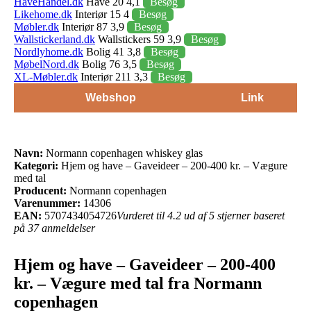
HaveHandel.dk
Have 20 4,1
Besøg
Likehome.dk
Interiør 15 4
Besøg
Møbler.dk
Interiør 87 3,9
Besøg
Wallstickerland.dk
Wallstickers 59 3,9
Besøg
Nordlyhome.dk
Bolig 41 3,8
Besøg
MøbelNord.dk
Bolig 76 3,5
Besøg
XL-Møbler.dk
Interiør 211 3,3
Besøg
Webshop
Link
Navn:
Normann copenhagen whiskey glas
Kategori:
Hjem og have – Gaveideer – 200-400 kr. – Vægure
med tal
Producent:
Normann copenhagen
Varenummer:
14306
EAN:
5707434054726
Vurderet til 4.2 ud af 5 stjerner baseret
på 37 anmeldelser
Hjem og have – Gaveideer – 200-400
kr. – Vægure med tal fra Normann
copenhagen