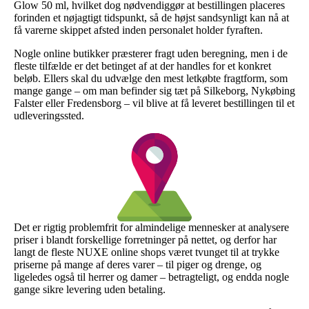
Glow 50 ml, hvilket dog nødvendiggør at bestillingen placeres
forinden et nøjagtigt tidspunkt, så de højst sandsynligt kan nå at
få varerne skippet afsted inden personalet holder fyraften.
Nogle online butikker præsterer fragt uden beregning, men i de
fleste tilfælde er det betinget af at der handles for et konkret
beløb. Ellers skal du udvælge den mest letkøbte fragtform, som
mange gange – om man befinder sig tæt på Silkeborg, Nykøbing
Falster eller Fredensborg – vil blive at få leveret bestillingen til et
udleveringssted.
Det er rigtig problemfrit for almindelige mennesker at analysere
priser i blandt forskellige forretninger på nettet, og derfor har
langt de fleste NUXE online shops været tvunget til at trykke
priserne på mange af deres varer – til piger og drenge, og
ligeledes også til herrer og damer – betragteligt, og endda nogle
gange sikre levering uden betaling.