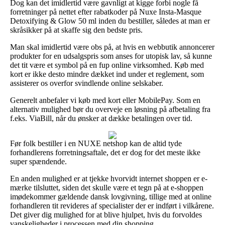
Dog kan det imidlertid være gavnligt at kigge forbi nogle få
forretninger på nettet efter rabatkoder på Nuxe Insta-Masque
Detoxifying & Glow 50 ml inden du bestiller, således at man er
skråsikker på at skaffe sig den bedste pris.
Man skal imidlertid være obs på, at hvis en webbutik annoncerer
produkter for en udsalgspris som anses for utopisk lav, så kunne
det tit være et symbol på en fup online virksomhed. Køb med
kort er ikke desto mindre dækket ind under et reglement, som
assisterer os overfor svindlende online selskaber.
Generelt anbefaler vi køb med kort eller MobilePay. Som en
alternativ mulighed bør du overveje en løsning på afbetaling fra
f.eks. ViaBill, når du ønsker at dække betalingen over tid.
Før folk bestiller i en NUXE netshop kan de altid tyde
forhandlerens forretningsaftale, det er dog for det meste ikke
super spændende.
En anden mulighed er at tjekke hvorvidt internet shoppen er e-
mærke tilsluttet, siden det skulle være et tegn på at e-shoppen
imødekommer gældende dansk lovgivning, tillige med at online
forhandleren tit revideres af specialister der er indført i vilkårene.
Det giver dig mulighed for at blive hjulpet, hvis du forvoldes
vanskeligheder i processen med din shopping.