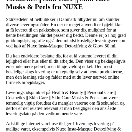
Masks & Peels fra NUXE
Størstedelen af netbutikker i Danmark tilbyder nu om stunder
diverse leveringsmåder. En der er meget anvendt er i øjeblikket
at få leveret til en pakkeshop, som giver dig mulighed for at
hente bestillingen når det passer dig bedst. Denne er jo i høj grad
gnidningsløs, og ofte også den mindst kostelige leveringsversion
ved køb af Nuxe Insta-Masque Detoxifying & Glow 50 ml.
Du kan endvidere beslutte dig for at få varerne leveret til din
lejlighed eller hus eller til dit arbejde. Den viser sig beklageligvis
en smule mere pebret, men tillige vældig enkel. Den mest
betalelige slags levering er unægtelig selv at hente produkterne,
men den løsning står og falder med at du lever nærved online
firmaets arbejdslager.
Leveringstidspunktet på Health & Beauty || Personal Care ||
Cosmetics || Skin Care || Skin Care Masks & Peels kan være
temmelig vigtig forudsat du mangler varerne om få sekunder, og
derfor er det relativt relevant at man besigtiger den anslåede
leveringsdato på den vedkommende vare.
Adskillige internet varehuse tilsiger 1 hverdags levering på
utallige varer, eksempelvis Nuxe Insta-Masque Detoxifying &