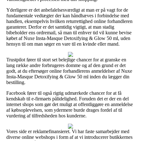
Yderligere er det anbefalelsesværdigt at man er på vagt for de
fundamentale vedtægter der kan håndhæves i forbindelse med
handlen, eksempelvis hvilken returrettighed online forhandleren
garanterer. Derfor er det samtidig vigtigt, at man stadig
bibeholder ens ordremail, så man til enhver tid vil kunne bevise
købet af Nuxe Insta-Masque Detoxifying & Glow 50 ml, uden
hensyn til om man søger en vare til en kvinde eller mand.
Trustpilot fører til stort set belejlige chancer for at granske en
lang række andre forbrugeres domme og af den grund er det
godt, at du eftersøger online forhandlerens anmeldelser af Nuxe
Insta-Masque Detoxifying & Glow 50 ml inden du lægger din
bestilling.
Facebook fører til også rigtig udmærkede chancer for at få
kendskab til e-firmaets pålidelighed. Foruden det er der en del
internet shops som gør det muligt at offentliggøre en anmeldelse
af købsoplevelsen, som ydermere burde drages fordel af til
vurdering af tilfredsheden hos kunderne.
Vores side er reklamefinansieret. Vi har faste samarbejder med
diverse online webshops i form af at vi introducerer butikkernes