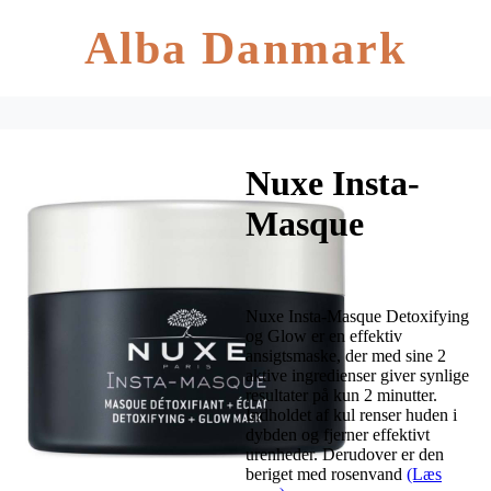
Alba Danmark
Nuxe Insta-
Masque
Detoxifying &
Glow 50 ml
Nuxe Insta-Masque Detoxifying
og Glow er en effektiv
ansigtsmaske, der med sine 2
aktive ingredienser giver synlige
resultater på kun 2 minutter.
Indholdet af kul renser huden i
dybden og fjerner effektivt
urenheder. Derudover er den
beriget med rosenvand
(Læs