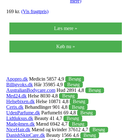
mere)
169 kr.
(Vis fragtpris)
Læs mere »
Køb nu »
Apopro.dk
Medicin 5857 4,9
Besøg
Billigvoks.dk
Hår 35985 4,9
Besøg
AustralianBodycare.com
Hud 2891 4,8
Besøg
Med24.dk
Helse 8030 4,8
Besøg
Helsebixen.dk
Helse 10871 4,8
Besøg
Cerix.dk
Behandlinger 901 4,8
Besøg
UdenParfume.dk
Parfumefri 69 4,8
Besøg
Lidtluksus.dk
Beauty 41 4,7
Besøg
Made4men.dk
Mænd 6942 4,7
Besøg
NiceHair.dk
Mænd og kvinder 37612 4,7
Besøg
DanishSkinCare.dk
Beauty 1566 4,6
Besøg