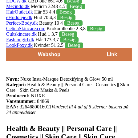
EDOA.dk
CBD olie 661 4,6
Besøg
Mecindo.dk
Medicin 3248 4,5
Besøg
HairOutlet.dk
Hår 53 4,4
Besøg
eHudpleje.dk
Hud 70 4,3
Besøg
Perfect-Body.dk
Beauty 10 4
Besøg
CetinaSkincare.com
Krokodilleolie 2 3,8
Besøg
Cultskincare.dk
Hud 1 3,7
Besøg
Fashiongirl.dk
Hår 173 3,7
Besøg
LookFoxy.dk
Kvinder 51 2,5
Besøg
Webshop
Link
Navn:
Nuxe Insta-Masque Detoxifying & Glow 50 ml
Kategori:
Health & Beauty || Personal Care || Cosmetics || Skin
Care || Skin Care Masks & Peels
Producent:
NUXE
Varenummer:
84869
EAN:
3264680016011
Vurderet til 4 ud af 5 stjerner baseret på
34 anmeldelser
Health & Beauty || Personal Care ||
Cosmetics || Skin Care || Skin Care