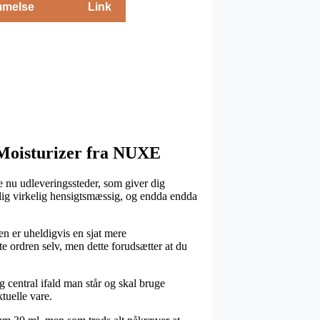
melse
Link
& Moisturizer fra NUXE
e nu udleveringssteder, som giver dig
emlig virkelig hensigtsmæssig, og endda endda
en er uheldigvis en sjat mere
e ordren selv, men dette forudsætter at du
g central ifald man står og skal bruge
tuelle vare.