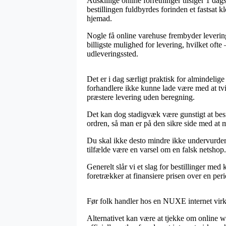
Adskillige online forretninger tilsiger 1 d
bestillingen fuldbyrdes forinden et fastsat k
hjemad.
Nogle få online varehuse frembyder leverin
billigste mulighed for levering, hvilket ofte
udleveringssted.
Det er i dag særligt praktisk for almindelig
forhandlere ikke kunne lade være med at tvi
præstere levering uden beregning.
Det kan dog stadigvæk være gunstigt at besi
ordren, så man er på den sikre side med at m
Du skal ikke desto mindre ikke undervurdere,
tilfælde være en varsel om en falsk netshop. 
Generelt slår vi et slag for bestillinger me
foretrækker at finansiere prisen over en per
Før folk handler hos en NUXE internet virk
Alternativet kan være at tjekke om online 