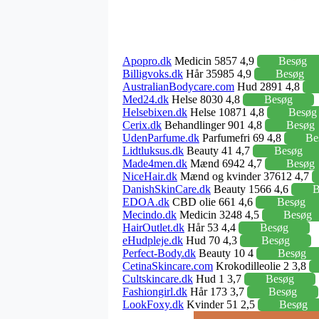
Apopro.dk
Medicin 5857 4,9
Besøg
Billigvoks.dk
Hår 35985 4,9
Besøg
AustralianBodycare.com
Hud 2891 4,8
Med24.dk
Helse 8030 4,8
Besøg
Helsebixen.dk
Helse 10871 4,8
Besøg
Cerix.dk
Behandlinger 901 4,8
Besøg
UdenParfume.dk
Parfumefri 69 4,8
Be
Lidtluksus.dk
Beauty 41 4,7
Besøg
Made4men.dk
Mænd 6942 4,7
Besøg
NiceHair.dk
Mænd og kvinder 37612 4,7
DanishSkinCare.dk
Beauty 1566 4,6
B
EDOA.dk
CBD olie 661 4,6
Besøg
Mecindo.dk
Medicin 3248 4,5
Besøg
HairOutlet.dk
Hår 53 4,4
Besøg
eHudpleje.dk
Hud 70 4,3
Besøg
Perfect-Body.dk
Beauty 10 4
Besøg
CetinaSkincare.com
Krokodilleolie 2 3,8
Cultskincare.dk
Hud 1 3,7
Besøg
Fashiongirl.dk
Hår 173 3,7
Besøg
LookFoxy.dk
Kvinder 51 2,5
Besøg