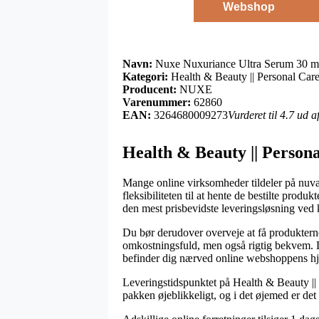
Webshop
Navn:
Nuxe Nuxuriance Ultra Serum 30 m
Kategori:
Health & Beauty || Personal Care 
Producent:
NUXE
Varenummer:
62860
EAN:
3264680009273
Vurderet til 4.7 ud 
Health & Beauty || Persona
Mange online virksomheder tildeler på nuvær
fleksibiliteten til at hente de bestilte pro
den mest prisbevidste leveringsløsning ve
Du bør derudover overveje at få produkterne 
omkostningsfuld, men også rigtig bekvem. Den
befinder dig nærved online webshoppens h
Leveringstidspunktet på Health & Beauty || P
pakken øjeblikkeligt, og i det øjemed er det 