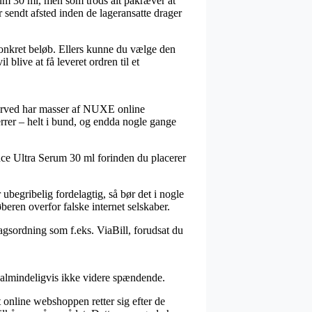
rum 30 ml, men som trods alt påkræver at
r sendt afsted inden de lageransatte drager
onkret beløb. Ellers kunne du vælge den
blive at få leveret ordren til et
g derved har masser af NUXE online
rrer – helt i bund, og endda nogle gange
nce Ultra Serum 30 ml forinden du placerer
ubegribelig fordelagtig, så bør det i nogle
beren overfor falske internet selskaber.
ragsordning som f.eks. ViaBill, forudsat du
 almindeligvis ikke videre spændende.
online webshoppen retter sig efter de