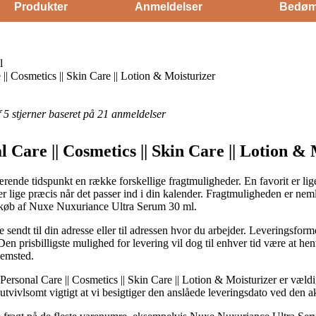
Produkter
Anmeldelser
Bedøm
l
|| Cosmetics || Skin Care || Lotion & Moisturizer
af 5 stjerner baseret på 21 anmeldelser
l Care || Cosmetics || Skin Care || Lotion 
ende tidspunkt en række forskellige fragtmuligheder. En favorit er lig
dukter lige præcis når det passer ind i din kalender. Fragtmuligheden er n
d køb af Nuxe Nuxuriance Ultra Serum 30 ml.
sendt til din adresse eller til adressen hvor du arbejder. Leveringsform
 prisbilligste mulighed for levering vil dog til enhver tid være at hent
jemsted.
ersonal Care || Cosmetics || Skin Care || Lotion & Moisturizer er vældi
utvivlsomt vigtigt at vi besigtiger den anslåede leveringsdato ved den ak