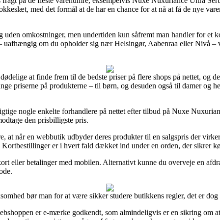
ags fragt på de fleste varenumre, eksempelvis Nuxe Nuxuriance Ultra Se
lokkeslæt, med det formål at de har en chance for at nå at få de nye vare
g uden omkostninger, men undertiden kun såfremt man handler for et k
 – uafhængig om du opholder sig nær Helsingør, Aabenraa eller Nivå – vil 
e dødelige at finde frem til de bedste priser på flere shops på nettet, o
nge priserne på produkterne – til børn, og desuden også til damer og he
gtige nogle enkelte forhandlere på nettet efter tilbud på Nuxe Nuxuria
odtage den prisbilligste pris.
 at når en webbutik udbyder deres produkter til en salgspris der virker 
Kortbestillinger er i hvert fald dækket ind under en orden, der sikrer kø
d kort eller betalinger med mobilen. Alternativt kunne du overveje en afd
iode.
somhed bør man for at være sikker studere butikkens regler, det er dog
webshoppen er e-mærke godkendt, som almindeligvis er en sikring om at 