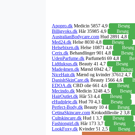
Apopro.dk
Medicin 5857 4,9
Besøg
Billigvoks.dk
Hår 35985 4,9
Besøg
AustralianBodycare.com
Hud 2891 4,8
Med24.dk
Helse 8030 4,8
Besøg
Helsebixen.dk
Helse 10871 4,8
Besøg
Cerix.dk
Behandlinger 901 4,8
Besøg
UdenParfume.dk
Parfumefri 69 4,8
Be
Lidtluksus.dk
Beauty 41 4,7
Besøg
Made4men.dk
Mænd 6942 4,7
Besøg
NiceHair.dk
Mænd og kvinder 37612 4,7
DanishSkinCare.dk
Beauty 1566 4,6
B
EDOA.dk
CBD olie 661 4,6
Besøg
Mecindo.dk
Medicin 3248 4,5
Besøg
HairOutlet.dk
Hår 53 4,4
Besøg
eHudpleje.dk
Hud 70 4,3
Besøg
Perfect-Body.dk
Beauty 10 4
Besøg
CetinaSkincare.com
Krokodilleolie 2 3,8
Cultskincare.dk
Hud 1 3,7
Besøg
Fashiongirl.dk
Hår 173 3,7
Besøg
LookFoxy.dk
Kvinder 51 2,5
Besøg