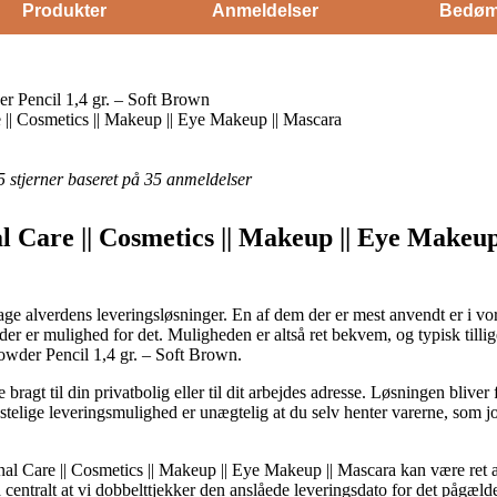
Produkter
Anmeldelser
Bedøm
Pencil 1,4 gr. – Soft Brown
 || Cosmetics || Makeup || Eye Makeup || Mascara
 5 stjerner baseret på 35 anmeldelser
l Care || Cosmetics || Makeup || Eye Makeu
dage alverdens leveringsløsninger. En af dem der er mest anvendt er i vo
 der er mulighed for det. Muligheden er altså ret bekvem, og typisk tilli
der Pencil 1,4 gr. – Soft Brown.
ragt til din privatbolig eller til dit arbejdes adresse. Løsningen blive
ostelige leveringsmulighed er unægtelig at du selv henter varerne, som j
nal Care || Cosmetics || Makeup || Eye Makeup || Mascara kan være ret 
 centralt at vi dobbelttjekker den anslåede leveringsdato for det pågæl