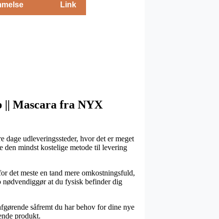
melse
Link
p || Mascara fra NYX
re dage udleveringssteder, hvor det er meget
ge den mindst kostelige metode til levering
r for det meste en tand mere omkostningsfuld,
o nødvendiggør at du fysisk befinder dig
afgørende såfremt du har behov for dine nye
dende produkt.