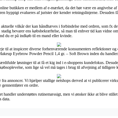
nline butikken er medlem af e-mærket, da det bør være en angivelse af a
eren hyppigt evalueres af jurister der kender retningslinjerne. Desuden får 
st aktuelle vilkår der kan håndhæves i forbindelse med ordren, som fx de
n stadig bevarer ens købsbekræftelse, så man til enhver tid kan vidne
d du er på indkøb til en mand eller kvinde.
veje til at inspicere diverse forhenværende konsumenters reflektioner og
Makeup Eyebrow Powder Pencil 1,4 gr. – Soft Brown inden du handler
difulde løsninger til at få et kig ind i e-shoppens kundefokus. Desude
øbsoplevelse, som lige så vel må tages i brug til afvejning af tidligere 
r fra annoncer. Vi hjælper utallige netshops derved at vi publicerer vi
te gennemfører en ordre.
 handler understøttes rutinemæssigt, men vi ønsker ikke at blive stillet
s data.