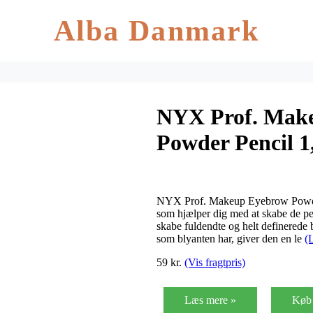
Alba Danmark
NYX Prof. Mak
Powder Pencil 1,
NYX Prof. Makeup Eyebrow Powder
som hjælper dig med at skabe de p
skabe fuldendte og helt definerede b
som blyanten har, giver den en le
(
59 kr.
(Vis fragtpris)
Læs mere »
Køb 