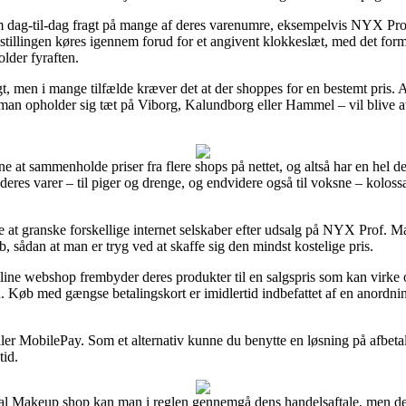
ti om dag-til-dag fragt på mange af deres varenumre, eksempelvis NYX 
stillingen køres igennem forud for et angivent klokkeslæt, med det formå
lder fyraften.
gt, men i mange tilfælde kræver det at der shoppes for en bestemt pris. 
 man opholder sig tæt på Viborg, Kalundborg eller Hammel – vil blive at f
rne at sammenholde priser fra flere shops på nettet, og altså har en he
 deres varer – til piger og drenge, og endvidere også til voksne – kolo
de at granske forskellige internet selskaber efter udsalg på NYX Prof.
 sådan at man er tryg ved at skaffe sig den mindst kostelige pris.
line webshop frembyder deres produkter til en salgspris som kan virke ov
. Køb med gængse betalingskort er imidlertid indbefattet af en anordnin
ller MobilePay. Som et alternativ kunne du benytte en løsning på afbeta
tid.
l Makeup shop kan man i reglen gennemgå dens handelsaftale, men det e