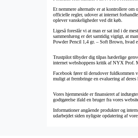
Et nemmere alternativ er at kontrollere om o
officielle regler, udover at internet forhandl
oplever vanskeligheder ved dit køb.
Ligeså foreslår vi at man er sat ind i de me
sammenhæng er det samtidig vigtigt, at ma
Powder Pencil 1,4 gr. – Soft Brown, hvad en
Trustpilot tilbyder dig tilpas hæderlige gen
internet webshoppens kritik af NYX Prof. 
Facebook fører til derudover fuldkommen vær
muligt at frembringe en evaluering af deres k
Vores hjemmeside er finansieret af indtægte
godtgørelse ifald en bruger fra vores websi
Informationer angående produkter og internet
udarbejdet siden nyligste opdatering af vore