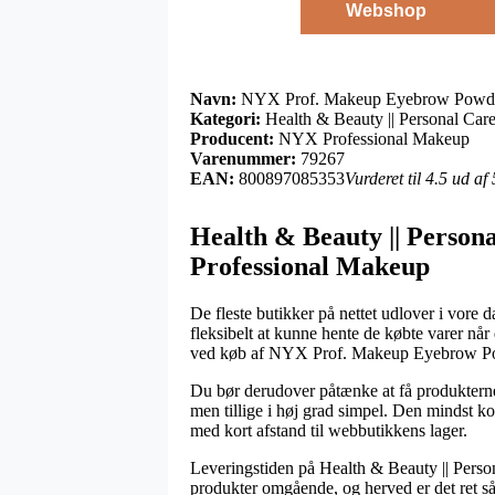
Webshop
Navn:
NYX Prof. Makeup Eyebrow Powder 
Kategori:
Health & Beauty || Personal Care
Producent:
NYX Professional Makeup
Varenummer:
79267
EAN:
800897085353
Vurderet til 4.5 ud af
Health & Beauty || Persona
Professional Makeup
De fleste butikker på nettet udlover i vore 
fleksibelt at kunne hente de købte varer når
ved køb af NYX Prof. Makeup Eyebrow Pow
Du bør derudover påtænke at få produkterne b
men tillige i høj grad simpel. Den mindst k
med kort afstand til webbutikkens lager.
Leveringstiden på Health & Beauty || Perso
produkter omgående, og herved er det ret så