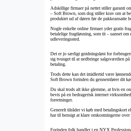
Adskillige firmaer på nettet stiller garan
– Soft Brown, som dog stiller krav om at be
produktet ud af døren før de pakkeansatte ho
Nogle enkelte online firmaer yder gratis fra
betalelige fragtløsning, som tit – uanset om
udleveringssted.
Det er jo særligt gnidningsløst for forbruge
sig tvunget til at nedbringe salgsværdien på
betaling.
Trods dette kan det imidlertid være lønnen
Soft Brown forinden du gennemfører dit køb,
Du skal trods alt ikke glemme, at hvis en on
bevis på en bedragerisk internet virksomhed
forretninger.
Generelt tilråder vi køb med betalingskort e
har til hensigt at klare omkostningerne over 
Forinden folk handler i en NYX Professiona