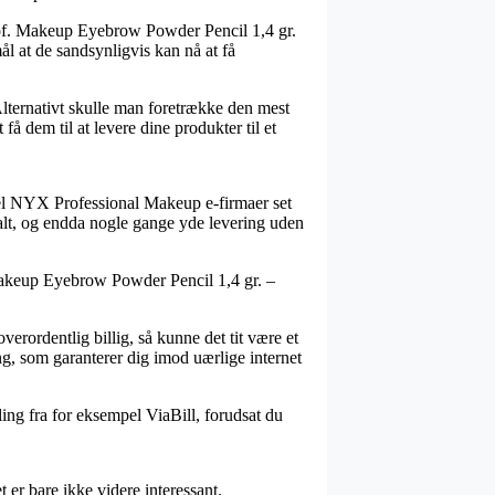
Prof. Makeup Eyebrow Powder Pencil 1,4 gr.
l at de sandsynligvis kan nå at få
Alternativt skulle man foretrække den mest
å dem til at levere dine produkter til et
l del NYX Professional Makeup e-firmaer set
ssalt, og endda nogle gange yde levering uden
 Makeup Eyebrow Powder Pencil 1,4 gr. –
erordentlig billig, så kunne det tit være et
g, som garanterer dig imod uærlige internet
ling fra for eksempel ViaBill, forudsat du
r bare ikke videre interessant.