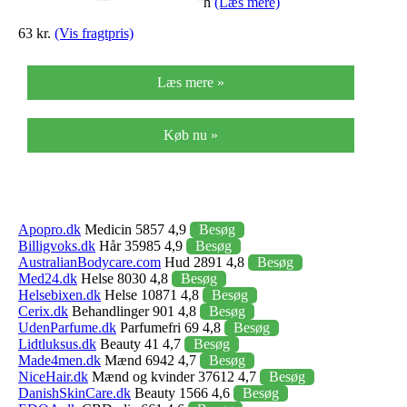
h
(Læs mere)
63 kr.
(Vis fragtpris)
Læs mere »
Køb nu »
Apopro.dk
Medicin 5857 4,9
Besøg
Billigvoks.dk
Hår 35985 4,9
Besøg
AustralianBodycare.com
Hud 2891 4,8
Besøg
Med24.dk
Helse 8030 4,8
Besøg
Helsebixen.dk
Helse 10871 4,8
Besøg
Cerix.dk
Behandlinger 901 4,8
Besøg
UdenParfume.dk
Parfumefri 69 4,8
Besøg
Lidtluksus.dk
Beauty 41 4,7
Besøg
Made4men.dk
Mænd 6942 4,7
Besøg
NiceHair.dk
Mænd og kvinder 37612 4,7
Besøg
DanishSkinCare.dk
Beauty 1566 4,6
Besøg