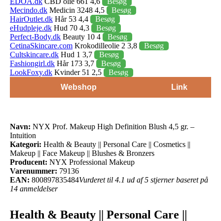
EDOA.dk
CBD olie 661 4,6
Besøg
Mecindo.dk
Medicin 3248 4,5
Besøg
HairOutlet.dk
Hår 53 4,4
Besøg
eHudpleje.dk
Hud 70 4,3
Besøg
Perfect-Body.dk
Beauty 10 4
Besøg
CetinaSkincare.com
Krokodilleolie 2 3,8
Besøg
Cultskincare.dk
Hud 1 3,7
Besøg
Fashiongirl.dk
Hår 173 3,7
Besøg
LookFoxy.dk
Kvinder 51 2,5
Besøg
Webshop
Link
Navn:
NYX Prof. Makeup High Definition Blush 4,5 gr. –
Intuition
Kategori:
Health & Beauty || Personal Care || Cosmetics ||
Makeup || Face Makeup || Blushes & Bronzers
Producent:
NYX Professional Makeup
Varenummer:
79136
EAN:
800897835484
Vurderet til 4.1 ud af 5 stjerner baseret på
14 anmeldelser
Health & Beauty || Personal Care ||