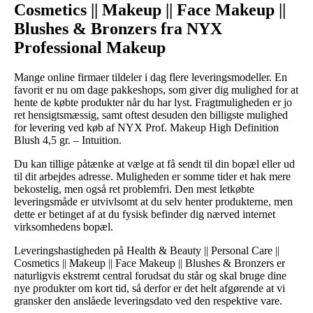
Cosmetics || Makeup || Face Makeup ||
Blushes & Bronzers fra NYX
Professional Makeup
Mange online firmaer tildeler i dag flere leveringsmodeller. En
favorit er nu om dage pakkeshops, som giver dig mulighed for at
hente de købte produkter når du har lyst. Fragtmuligheden er jo
ret hensigtsmæssig, samt oftest desuden den billigste mulighed
for levering ved køb af NYX Prof. Makeup High Definition
Blush 4,5 gr. – Intuition.
Du kan tillige påtænke at vælge at få sendt til din bopæl eller ud
til dit arbejdes adresse. Muligheden er somme tider et hak mere
bekostelig, men også ret problemfri. Den mest letkøbte
leveringsmåde er utvivlsomt at du selv henter produkterne, men
dette er betinget af at du fysisk befinder dig nærved internet
virksomhedens bopæl.
Leveringshastigheden på Health & Beauty || Personal Care ||
Cosmetics || Makeup || Face Makeup || Blushes & Bronzers er
naturligvis ekstremt central forudsat du står og skal bruge dine
nye produkter om kort tid, så derfor er det helt afgørende at vi
gransker den anslåede leveringsdato ved den respektive vare.