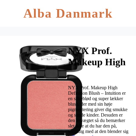
Alba Danmark
NYX Prof.
Makeup High
Definition
Blush 4,5 gr. –
NYX Prof. Makeup High
Intuition
Definition Blush – Intuition er
en silkeblød og super lækker
blush, der med sin høje
pigmentering giver dig smukke
og sunde kinder. Desuden er
den letvægtet så du bemærker
slet ikke at du har den på,
samtidig med at den blender sig