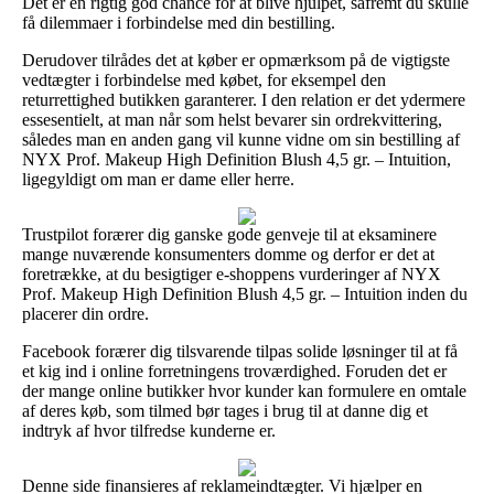
Det er en rigtig god chance for at blive hjulpet, såfremt du skulle
få dilemmaer i forbindelse med din bestilling.
Derudover tilrådes det at køber er opmærksom på de vigtigste
vedtægter i forbindelse med købet, for eksempel den
returrettighed butikken garanterer. I den relation er det ydermere
essesentielt, at man når som helst bevarer sin ordrekvittering,
således man en anden gang vil kunne vidne om sin bestilling af
NYX Prof. Makeup High Definition Blush 4,5 gr. – Intuition,
ligegyldigt om man er dame eller herre.
Trustpilot forærer dig ganske gode genveje til at eksaminere
mange nuværende konsumenters domme og derfor er det at
foretrække, at du besigtiger e-shoppens vurderinger af NYX
Prof. Makeup High Definition Blush 4,5 gr. – Intuition inden du
placerer din ordre.
Facebook forærer dig tilsvarende tilpas solide løsninger til at få
et kig ind i online forretningens troværdighed. Foruden det er
der mange online butikker hvor kunder kan formulere en omtale
af deres køb, som tilmed bør tages i brug til at danne dig et
indtryk af hvor tilfredse kunderne er.
Denne side finansieres af reklameindtægter. Vi hjælper en