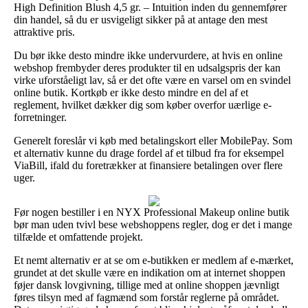
High Definition Blush 4,5 gr. – Intuition inden du gennemfører
din handel, så du er usvigeligt sikker på at antage den mest
attraktive pris.
Du bør ikke desto mindre ikke undervurdere, at hvis en online
webshop frembyder deres produkter til en udsalgspris der kan
virke uforståeligt lav, så er det ofte være en varsel om en svindel
online butik. Kortkøb er ikke desto mindre en del af et
reglement, hvilket dækker dig som køber overfor uærlige e-
forretninger.
Generelt foreslår vi køb med betalingskort eller MobilePay. Som
et alternativ kunne du drage fordel af et tilbud fra for eksempel
ViaBill, ifald du foretrækker at finansiere betalingen over flere
uger.
Før nogen bestiller i en NYX Professional Makeup online butik
bør man uden tvivl bese webshoppens regler, dog er det i mange
tilfælde et omfattende projekt.
Et nemt alternativ er at se om e-butikken er medlem af e-mærket,
grundet at det skulle være en indikation om at internet shoppen
føjer dansk lovgivning, tillige med at online shoppen jævnligt
føres tilsyn med af fagmænd som forstår reglerne på området.