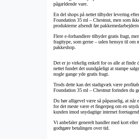
pågældende vare.
En del shops på nettet tilbyder levering ef
Foundation 35 ml – Chestnut, men som ikke des
produkterne afsendt før pakkemedarbejderne
Flere e-forhandlere tilbyder gratis fragt, m
fragttype, som gerne – uden hensyn til om ma
pakkeshop.
Det er jo virkelig enkelt for os alle at fin
nettet fundet det uundgåeligt at stampe sal
nogle gange yde gratis fragt.
Trods dette kan det stadigvæk være profitab
Foundation 35 ml – Chestnut forinden du genn
Du bør alligevel være så påpasselig, at når
for det meste være et fingerpeg om en snyd
kunden imod snydagtige internet foretagend
Vi anbefaler generelt handler med kort eller 
godtgøre betalingen over tid.