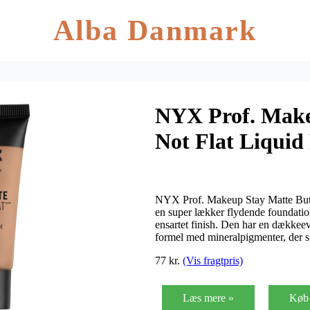
Alba Danmark
NYX Prof. Make
Not Flat Liquid
Chestnut
NYX Prof. Makeup Stay Matte But 
en super lækker flydende foundatio
ensartet finish. Den har en dækkeev
formel med mineralpigmenter, der 
77 kr.
(Vis fragtpris)
Læs mere »
Køb 