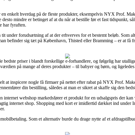
ter en enkelt hverdag på de fleste produkter, eksempelvis NYX Prof. M
to mindre er betinget af at du når at bestille før et fast tidspunkt, sål
 har fyraften.
en tit under forudsætning af at der erhverves for et bestemt beløb. Som al
n befinder sig tæt på København, Thisted eller Bramming – er at få frag
de de bedste priser i blandt forskellige e-forhandlere, og følgelig har ut
gsværdien på mange af deres produkter – til babyer og børn, og ligeledes
elt at inspicere nogle få firmaer på nettet efter rabat på NYX Prof. Ma
emfører din bestilling, således at man er sikret at skaffe sig den bedst
 en internet webshop markedsfører et produkt for en udsalgspris der ka
agtig internet shop. Shopping med kort er imidlertid dækket ind under 
er.
mobilbetaling. Som et alternativ burde du drage nytte af et afdragstilbud 