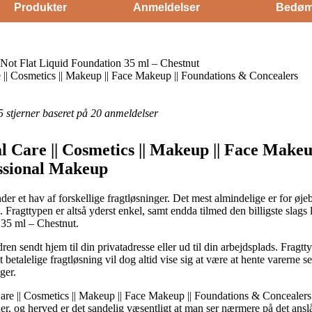
Produkter
Anmeldelser
Bedøm
ot Flat Liquid Foundation 35 ml – Chestnut
 || Cosmetics || Makeup || Face Makeup || Foundations & Concealers
 5 stjerner baseret på 20 anmeldelser
l Care || Cosmetics || Makeup || Face Make
ssional Makeup
er et hav af forskellige fragtløsninger. Det mest almindelige er for øje
g. Fragttypen er altså yderst enkel, samt endda tilmed den billigste sl
 35 ml – Chestnut.
 sendt hjem til din privatadresse eller ud til din arbejdsplads. Fragtt
etalelige fragtløsning vil dog altid vise sig at være at hente varerne sel
ger.
are || Cosmetics || Makeup || Face Makeup || Foundations & Concealers e
r, og herved er det sandelig væsentligt at man ser nærmere på det ansl