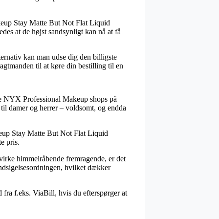
akeup Stay Matte But Not Flat Liquid
edes at de højst sandsynligt kan nå at få
ternativ kan man udse dig den billigste
tmanden til at køre din bestilling til en
allige NYX Professional Makeup shops på
 til damer og herrer – voldsomt, og endda
keup Stay Matte But Not Flat Liquid
e pris.
n virke himmelråbende fremragende, er det
Indsigelsesordningen, hvilket dækker
fra f.eks. ViaBill, hvis du efterspørger at