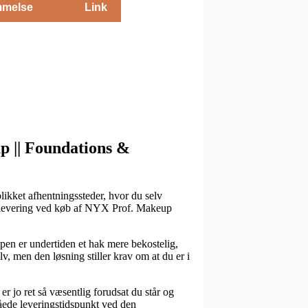
melse
Link
up || Foundations &
blikket afhentningssteder, hvor du selv
ags levering ved køb af NYX Prof. Makeup
ypen er undertiden et hak mere bekostelig,
v, men den løsning stiller krav om at du er i
r jo ret så væsentlig forudsat du står og
åede leveringstidspunkt ved den