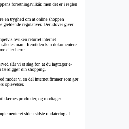
ns forretningsvilkår, men det er i reglen
være en tryghed om at online shoppen
r de gældende regulativer. Derudover giver
pelvis hvilken returret internet
l, således man i fremtiden kan dokumentere
e eller herre.
ed slår vi et slag for, at du iagttager e-
 færdiggør din shopping.
med møder vi en del internet firmaer som gør
rs oplevelser.
butikkernes produkter, og modtager
mplementeret siden sidste opdatering af