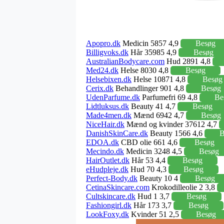
Apopro.dk
Medicin 5857 4,9
Besøg
Billigvoks.dk
Hår 35985 4,9
Besøg
AustralianBodycare.com
Hud 2891 4,8
Med24.dk
Helse 8030 4,8
Besøg
Helsebixen.dk
Helse 10871 4,8
Besøg
Cerix.dk
Behandlinger 901 4,8
Besøg
UdenParfume.dk
Parfumefri 69 4,8
Be
Lidtluksus.dk
Beauty 41 4,7
Besøg
Made4men.dk
Mænd 6942 4,7
Besøg
NiceHair.dk
Mænd og kvinder 37612 4,7
DanishSkinCare.dk
Beauty 1566 4,6
B
EDOA.dk
CBD olie 661 4,6
Besøg
Mecindo.dk
Medicin 3248 4,5
Besøg
HairOutlet.dk
Hår 53 4,4
Besøg
eHudpleje.dk
Hud 70 4,3
Besøg
Perfect-Body.dk
Beauty 10 4
Besøg
CetinaSkincare.com
Krokodilleolie 2 3,8
Cultskincare.dk
Hud 1 3,7
Besøg
Fashiongirl.dk
Hår 173 3,7
Besøg
LookFoxy.dk
Kvinder 51 2,5
Besøg