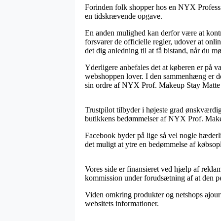
Forinden folk shopper hos en NYX Professi
en tidskrævende opgave.
En anden mulighed kan derfor være at kontro
forsvarer de officielle regler, udover at onl
det dig anledning til at få bistand, når du 
Yderligere anbefales det at køberen er på va
webshoppen lover. I den sammenhæng er det t
sin ordre af NYX Prof. Makeup Stay Matte 
Trustpilot tilbyder i højeste grad ønskværdig
butikkens bedømmelser af NYX Prof. Makeu
Facebook byder på lige så vel nogle hæderli
det muligt at ytre en bedømmelse af købsople
Vores side er finansieret ved hjælp af rekl
kommission under forudsætning af at den per
Viden omkring produkter og netshops ajourfø
websitets informationer.