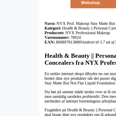
Webshop
Navn:
NYX Prof. Makeup Stay Matte But N
Kategori:
Health & Beauty || Personal Care
Producent:
NYX Professional Makeup
Varenummer:
78924
EAN:
800897813888
Vurderet til 3.7 ud af
Health & Beauty || Persona
Concealers fra NYX Profe
En række internet shops tilbyder nu om stund
henter dine nye produkter når det passer di
Stay Matte But Not Flat Liquid Foundation
Du bør på samme måde tænke over at få ordren
men samtidig særdeles problemfri. Den mest b
nærheden af internet forretningens arbejdsla
Fragttiden på Health & Beauty || Personal C
skal bruge dine nye produkter om få sekunde