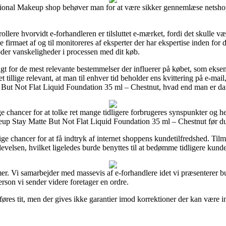
onal Makeup shop behøver man for at være sikker gennemlæse netshoppe
llere hvorvidt e-forhandleren er tilsluttet e-mærket, fordi det skulle 
ine firmaet af og til monitoreres af eksperter der har ekspertise inden fo
møder vanskeligheder i processen med dit køb.
gt for de mest relevante bestemmelser der influerer på købet, som eksem
illige relevant, at man til enhver tid beholder ens kvittering på e-mai
But Not Flat Liquid Foundation 35 ml – Chestnut, hvad end man er dam
e chancer for at tolke ret mange tidligere forbrugeres synspunkter og herv
p Stay Matte But Not Flat Liquid Foundation 35 ml – Chestnut før du
ge chancer for at få indtryk af internet shoppens kundetilfredshed. Til
velsen, hvilket ligeledes burde benyttes til at bedømme tidligere kunde
amer. Vi samarbejder med massevis af e-forhandlere idet vi præsenterer 
son vi sender videre foretager en ordre.
res tit, men der gives ikke garantier imod korrektioner der kan være i