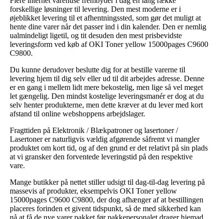
Flere internet varehuse frembyder i dag en lang række
forskellige løsninger til levering. Den mest moderne er i
øjeblikket levering til et afhentningssted, som gør det muligt at
hente dine varer når det passer ind i din kalender. Den er nemlig
ualmindeligt ligetil, og tit desuden den mest prisbevidste
leveringsform ved køb af OKI Toner yellow 15000pages C9600
C9800.
Du kunne derudover beslutte dig for at bestille varerne til
levering hjem til dig selv eller ud til dit arbejdes adresse. Denne
er en gang i mellem lidt mere bekostelig, men lige så vel meget
let gængelig. Den mindst kostelige leveringsmanér er dog at du
selv henter produkterne, men dette kræver at du lever med kort
afstand til online webshoppens arbejdslager.
Fragttiden på Elektronik / Blækpatroner og lasertoner /
Lasertoner er naturligvis vældig afgørende såfremt vi mangler
produktet om kort tid, og af den grund er det relativt på sin plads
at vi gransker den forventede leveringstid på den respektive
vare.
Mange butikker på nettet stiller udsigt til dag-til-dag levering på
massevis af produkter, eksempelvis OKI Toner yellow
15000pages C9600 C9800, der dog afhænger af at bestillingen
placeres forinden et givent tidspunkt, så de med sikkerhed kan
nå at få de nye varer pakket før pakkepersonalet drager hjemad.