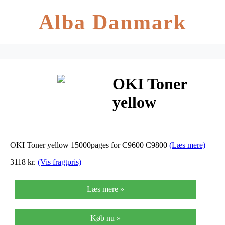
Alba Danmark
OKI Toner
yellow
15000pages
C9600 C9800
OKI Toner yellow 15000pages for C9600 C9800
(Læs mere)
3118 kr.
(Vis fragtpris)
Læs mere »
Køb nu »