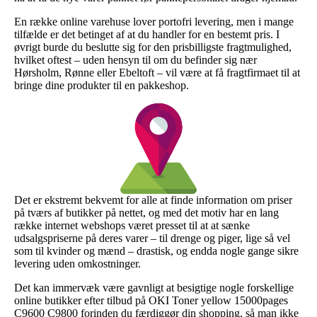
En række online varehuse lover portofri levering, men i mange
tilfælde er det betinget af at du handler for en bestemt pris. I
øvrigt burde du beslutte sig for den prisbilligste fragtmulighed,
hvilket oftest – uden hensyn til om du befinder sig nær
Hørsholm, Rønne eller Ebeltoft – vil være at få fragtfirmaet til at
bringe dine produkter til en pakkeshop.
Det er ekstremt bekvemt for alle at finde information om priser
på tværs af butikker på nettet, og med det motiv har en lang
række internet webshops været presset til at at sænke
udsalgspriserne på deres varer – til drenge og piger, lige så vel
som til kvinder og mænd – drastisk, og endda nogle gange sikre
levering uden omkostninger.
Det kan immervæk være gavnligt at besigtige nogle forskellige
online butikker efter tilbud på OKI Toner yellow 15000pages
C9600 C9800 forinden du færdiggør din shopping, så man ikke