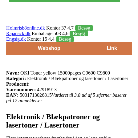
Holmrisb8online.dk
Kontor 37 4,7
Besøg
Rajapack.dk
Emballage 503 4,6
Besøg
Engsig.dk
Kontor 15 4,4
Besøg
Webshop
Link
Navn:
OKI Toner yellow 15000pages C9600 C9800
Kategori:
Elektronik / Blækpatroner og lasertoner / Lasertoner
Producent:
Varenummer:
42918913
EAN:
5031713026815
Vurderet til 3.8 ud af 5 stjerner baseret
på 17 anmeldelser
Elektronik / Blækpatroner og
lasertoner / Lasertoner