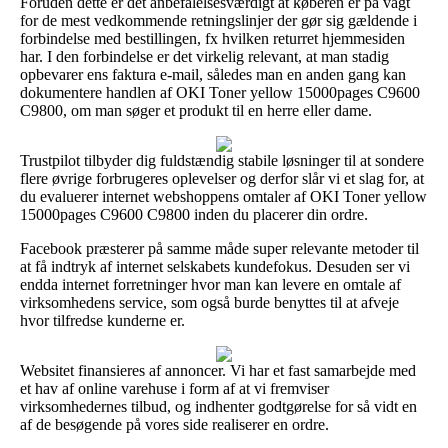
Foruden dette er det anbefalelsesværdigt at køberen er på vagt
for de mest vedkommende retningslinjer der gør sig gældende i
forbindelse med bestillingen, fx hvilken returret hjemmesiden
har. I den forbindelse er det virkelig relevant, at man stadig
opbevarer ens faktura e-mail, således man en anden gang kan
dokumentere handlen af OKI Toner yellow 15000pages C9600
C9800, om man søger et produkt til en herre eller dame.
Trustpilot tilbyder dig fuldstændig stabile løsninger til at sondere
flere øvrige forbrugeres oplevelser og derfor slår vi et slag for, at
du evaluerer internet webshoppens omtaler af OKI Toner yellow
15000pages C9600 C9800 inden du placerer din ordre.
Facebook præsterer på samme måde super relevante metoder til
at få indtryk af internet selskabets kundefokus. Desuden ser vi
endda internet forretninger hvor man kan levere en omtale af
virksomhedens service, som også burde benyttes til at afveje
hvor tilfredse kunderne er.
Websitet finansieres af annoncer. Vi har et fast samarbejde med
et hav af online varehuse i form af at vi fremviser
virksomhedernes tilbud, og indhenter godtgørelse for så vidt en
af de besøgende på vores side realiserer en ordre.