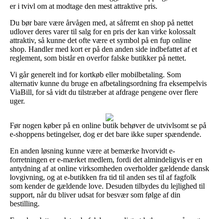
er i tvivl om at modtage den mest attraktive pris.
Du bør bare være årvågen med, at såfremt en shop på nettet
udlover deres varer til salg for en pris der kan virke kolossalt
attraktiv, så kunne det ofte være et symbol på en fup online
shop. Handler med kort er på den anden side indbefattet af et
reglement, som bistår en overfor falske butikker på nettet.
Vi går generelt ind for kortkøb eller mobilbetaling. Som
alternativ kunne du bruge en afbetalingsordning fra eksempelvis
ViaBill, for så vidt du tilstræber at afdrage pengene over flere
uger.
Før nogen køber på en online butik behøver de utvivlsomt se på
e-shoppens betingelser, dog er det bare ikke super spændende.
En anden løsning kunne være at bemærke hvorvidt e-
forretningen er e-mærket medlem, fordi det almindeligvis er en
antydning af at online virksomheden overholder gældende dansk
lovgivning, og at e-butikken fra tid til anden ses til af fagfolk
som kender de gældende love. Desuden tilbydes du lejlighed til
support, når du bliver udsat for besvær som følge af din
bestilling.