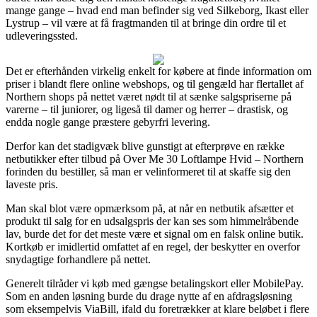
mange gange – hvad end man befinder sig ved Silkeborg, Ikast eller
Lystrup – vil være at få fragtmanden til at bringe din ordre til et
udleveringssted.
Det er efterhånden virkelig enkelt for købere at finde information om
priser i blandt flere online webshops, og til gengæld har flertallet af
Northern shops på nettet været nødt til at sænke salgspriserne på
varerne – til juniorer, og ligeså til damer og herrer – drastisk, og
endda nogle gange præstere gebyrfri levering.
Derfor kan det stadigvæk blive gunstigt at efterprøve en række
netbutikker efter tilbud på Over Me 30 Loftlampe Hvid – Northern
forinden du bestiller, så man er velinformeret til at skaffe sig den
laveste pris.
Man skal blot være opmærksom på, at når en netbutik afsætter et
produkt til salg for en udsalgspris der kan ses som himmelråbende
lav, burde det for det meste være et signal om en falsk online butik.
Kortkøb er imidlertid omfattet af en regel, der beskytter en overfor
snydagtige forhandlere på nettet.
Generelt tilråder vi køb med gængse betalingskort eller MobilePay.
Som en anden løsning burde du drage nytte af en afdragsløsning
som eksempelvis ViaBill, ifald du foretrækker at klare beløbet i flere