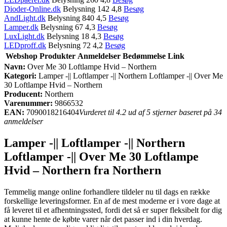
Dioder-Online.dk
Belysning 142 4,8
Besøg
AndLight.dk
Belysning 840 4,5
Besøg
Lamper.dk
Belysning 67 4,3
Besøg
LuxLight.dk
Belysning 18 4,3
Besøg
LEDproff.dk
Belysning 72 4,2
Besøg
Webshop
Produkter
Anmeldelser
Bedømmelse
Link
Navn:
Over Me 30 Loftlampe Hvid – Northern
Kategori:
Lamper -|| Loftlamper -|| Northern Loftlamper -|| Over Me
30 Loftlampe Hvid – Northern
Producent:
Northern
Varenummer:
9866532
EAN:
7090018216404
Vurderet til 4.2 ud af 5 stjerner baseret på 34
anmeldelser
Lamper -|| Loftlamper -|| Northern
Loftlamper -|| Over Me 30 Loftlampe
Hvid – Northern fra Northern
Temmelig mange online forhandlere tildeler nu til dags en række
forskellige leveringsformer. En af de mest moderne er i vore dage at
få leveret til et afhentningssted, fordi det så er super fleksibelt for dig
at kunne hente de købte varer når det passer ind i din hverdag.