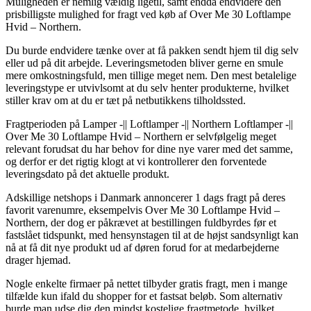
Muligheden er nemlig vældig ligetil, samt endda endvidere den
prisbilligste mulighed for fragt ved køb af Over Me 30 Loftlampe
Hvid – Northern.
Du burde endvidere tænke over at få pakken sendt hjem til dig selv
eller ud på dit arbejde. Leveringsmetoden bliver gerne en smule
mere omkostningsfuld, men tillige meget nem. Den mest betalelige
leveringstype er utvivlsomt at du selv henter produkterne, hvilket
stiller krav om at du er tæt på netbutikkens tilholdssted.
Fragtperioden på Lamper -|| Loftlamper -|| Northern Loftlamper -||
Over Me 30 Loftlampe Hvid – Northern er selvfølgelig meget
relevant forudsat du har behov for dine nye varer med det samme,
og derfor er det rigtig klogt at vi kontrollerer den forventede
leveringsdato på det aktuelle produkt.
Adskillige netshops i Danmark annoncerer 1 dags fragt på deres
favorit varenumre, eksempelvis Over Me 30 Loftlampe Hvid –
Northern, der dog er påkrævet at bestillingen fuldbyrdes før et
fastslået tidspunkt, med hensynstagen til at de højst sandsynligt kan
nå at få dit nye produkt ud af døren forud for at medarbejderne
drager hjemad.
Nogle enkelte firmaer på nettet tilbyder gratis fragt, men i mange
tilfælde kun ifald du shopper for et fastsat beløb. Som alternativ
burde man udse dig den mindst kostelige fragtmetode, hvilket