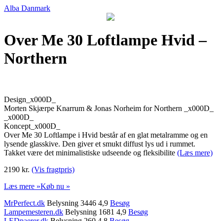
Alba Danmark
Over Me 30 Loftlampe Hvid –
Northern
Design_x000D_
Morten Skjærpe Knarrum & Jonas Norheim for Northern _x000D_
_x000D_
Koncept_x000D_
Over Me 30 Loftlampe i Hvid består af en glat metalramme og en
lysende glasskive. Den giver et smukt diffust lys ud i rummet.
Takket være det minimalistiske udseende og fleksibilite
(Læs mere)
2190 kr.
(Vis fragtpris)
Læs mere »
Køb nu »
MrPerfect.dk
Belysning 3446 4,9
Besøg
Lampemesteren.dk
Belysning 1681 4,9
Besøg
LEDpaerer.dk
Belysning 260 4,8
Besøg