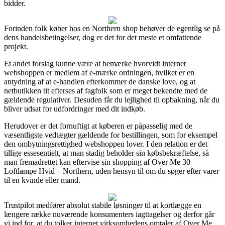
bidder.
Forinden folk køber hos en Northern shop behøver de egentlig se på
dens handelsbetingelser, dog er det for det meste et omfattende
projekt.
Et andet forslag kunne være at bemærke hvorvidt internet
webshoppen er medlem af e-mærke ordningen, hvilket er en
antydning af at e-handlen efterkommer de danske love, og at
netbutikken tit efterses af fagfolk som er meget bekendte med de
gældende regulativer. Desuden får du lejlighed til opbakning, når du
bliver udsat for udfordringer med dit indkøb.
Herudover er det fornuftigt at køberen er påpasselig med de
væsentligste vedtægter gældende for bestillingen, som for eksempel
den ombytningsrettighed webshoppen lover. I den relation er det
tillige essesentielt, at man stadig beholder sin købsbekræftelse, så
man fremadrettet kan eftervise sin shopping af Over Me 30
Loftlampe Hvid – Northern, uden hensyn til om du søger efter varer
til en kvinde eller mand.
Trustpilot medfører absolut stabile løsninger til at kortlægge en
længere række nuværende konsumenters iagttagelser og derfor går
vi ind for, at du tolker internet virksomhedens omtaler af Over Me