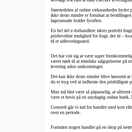
Størstedelen af online virksomheder byder
ikke desto mindre er forudsat at bestillingen 
lageransatte holder fyraften.
En hel del e-forhandlere sikrer portofri frag
prisbevidste mulighed for fragt, der tit – hv
til et udleveringssted.
Det har vist sig at være super fremkommeligt
været nødt til at mindske salgspriserne på e
levering uden omkostninger.
Det kan ikke desto mindre blive lønsomt at 
du er tryg ved at indhente den prisbilligste p
Man må blot være så påpasselig, at såfremt 
være et bevis på en snydagtig online butik. K
Generelt går vi ind for handler med kort el
over en periode.
Forinden nogen handler på en shop på nettet