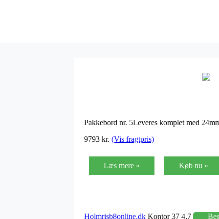
Pakkebord nr. 5Leveres komplet med 24mm 
9793 kr.
(Vis fragtpris)
Læs mere »
Køb nu »
Holmrisb8online.dk
Kontor 37 4,7
Be