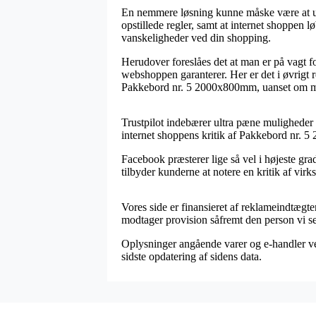
En nemmere løsning kunne måske være at unde
opstillede regler, samt at internet shoppen l
vanskeligheder ved din shopping.
Herudover foreslåes det at man er på vagt f
webshoppen garanterer. Her er det i øvrigt r
Pakkebord nr. 5 2000x800mm, uanset om man
Trustpilot indebærer ultra pæne muligheder 
internet shoppens kritik af Pakkebord nr. 
Facebook præsterer lige så vel i højeste gra
tilbyder kunderne at notere en kritik af vi
Vores side er finansieret af reklameindtægt
modtager provision såfremt den person vi se
Oplysninger angående varer og e-handler ved
sidste opdatering af sidens data.