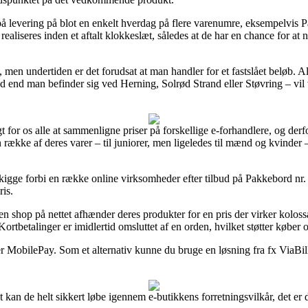
 på levering på blot en enkelt hverdag på flere varenumre, eksempelv
realiseres inden et aftalt klokkeslæt, således at de har en chance for at 
t, men undertiden er det forudsat at man handler for et fastslået beløb. 
ad end man befinder sig ved Herning, Solrød Strand eller Støvring – vil v
 for os alle at sammenligne priser på forskellige e-forhandlere, og derfo
n række af deres varer – til juniorer, men ligeledes til mænd og kvinder
kigge forbi en række online virksomheder efter tilbud på Pakkebord nr.
ris.
en shop på nettet afhænder deres produkter for en pris der virker koloss
ortbetalinger er imidlertid omsluttet af en orden, hvilket støtter køber 
ler MobilePay. Som et alternativ kunne du bruge en løsning fra fx ViaBil
 kan de helt sikkert løbe igennem e-butikkens forretningsvilkår, det e