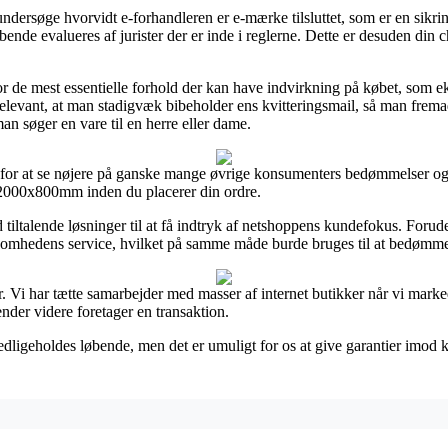
rsøge hvorvidt e-forhandleren er e-mærke tilsluttet, som er en sikrin
øbende evalueres af jurister der er inde i reglerne. Dette er desuden din 
or de mest essentielle forhold der kan have indvirkning på købet, som e
elevant, at man stadigvæk bibeholder ens kvitteringsmail, så man fremadr
 søger en vare til en herre eller dame.
for at se nøjere på ganske mange øvrige konsumenters bedømmelser og der
5 2000x800mm inden du placerer din ordre.
d tiltalende løsninger til at få indtryk af netshoppens kundefokus. Foru
rksomhedens service, hvilket på samme måde burde bruges til at bedømme
er. Vi har tætte samarbejder med masser af internet butikker når vi mark
nder videre foretager en transaktion.
ligeholdes løbende, men det er umuligt for os at give garantier imod ko