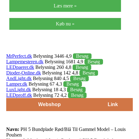
Læs mere »
Køb nu »
MrPerfect.dk
Belysning 3446 4,9
Besøg
Lampemesteren.dk
Belysning 1681 4,9
Besøg
LEDpaerer.dk
Belysning 260 4,8
Besøg
Dioder-Online.dk
Belysning 142 4,8
Besøg
AndLight.dk
Belysning 840 4,5
Besøg
Lamper.dk
Belysning 67 4,3
Besøg
LuxLight.dk
Belysning 18 4,3
Besøg
LEDproff.dk
Belysning 72 4,2
Besøg
Webshop
Link
Navn:
PH 5 Bundplade Rød/Blå Til Gammel Model – Louis
Poulsen