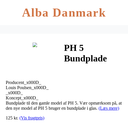
Alba Danmark
PH 5
Bundplade
Rød/Blå Til
Gammel
Producent_x000D_
Model – Louis
Louis Poulsen_x000D_
_x000D_
Koncept_x000D_
Poulsen
Bundplade til den gamle model af PH 5. Vær opmærksom på, at
den nye model af PH 5 bruger en bundplade i glas.
(Læs mere)
125 kr.
(Vis fragtpris)