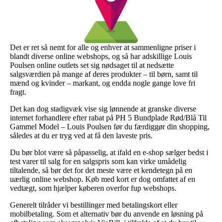
Det er ret så nemt for alle og enhver at sammenligne priser i
blandt diverse online webshops, og så har adskillige Louis
Poulsen online outlets set sig nødsaget til at nedsætte
salgsværdien på mange af deres produkter – til børn, samt til
mænd og kvinder – markant, og endda nogle gange love fri
fragt.
Det kan dog stadigvæk vise sig lønnende at granske diverse
internet forhandlere efter rabat på PH 5 Bundplade Rød/Blå Til
Gammel Model – Louis Poulsen før du færdiggør din shopping,
således at du er tryg ved at få den laveste pris.
Du bør blot være så påpasselig, at ifald en e-shop sælger bedst i
test varer til salg for en salgspris som kan virke umådelig
tiltalende, så bør det for det meste være et kendetegn på en
uærlig online webshop. Køb med kort er dog omfattet af en
vedtægt, som hjælper køberen overfor fup webshops.
Generelt tilråder vi bestillinger med betalingskort eller
mobilbetaling. Som et alternativ bør du anvende en løsning på