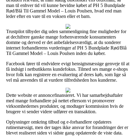
man til enhver tid vil kunne bevidne købet af PH 5 Bundplade
Rød/Blå Til Gammel Model – Louis Poulsen, hvad end man
leder efter en vare til en voksen eller et barn.
Trustpilot tilbyder dig uden sammenligning fine muligheder for
at dechifrere ganske mange forhenværende konsumenters
domme og derved er det anbefalelsesværdigt, at du sonderer
internet forhandlerens vurderinger af PH 5 Bundplade Rød/Blå
Til Gammel Model – Louis Poulsen inden du køber.
Facebook fører til endvidere evigt hensigtsmæssige genveje til at
få indsigt i netbutikkens kundefokus. Tilmed ses mange e-shops
hvor folk kan registrere en evaluering af deres køb, som lige så
vel må anvendes til at vurdere tilfredsheden hos kunderne.
Dette website er annoncefinansieret. Vi har samarbejdsaftaler
med mange forhandlere på nettet eftersom vi promoverer
virksomhedernes produkter, og modtager kommission hvis de
brugere vi sender videre udfører en transaktion.
Oplysninger omkring tilbud og e-forhandlere opdateres
rutinemæssigt, men der tages ikke ansvar for forandringer der er
blevet realiseret siden vi sidste gang opdaterede de viste data.