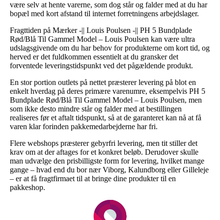
være selv at hente varerne, som dog står og falder med at du har
bopæl med kort afstand til internet forretningens arbejdslager.
Fragttiden på Mærker -|| Louis Poulsen -|| PH 5 Bundplade
Rød/Blå Til Gammel Model – Louis Poulsen kan være ultra
udslagsgivende om du har behov for produkterne om kort tid, og
herved er det fuldkommen essentielt at du gransker det
forventede leveringstidspunkt ved det pågældende produkt.
En stor portion outlets på nettet præsterer levering på blot en
enkelt hverdag på deres primære varenumre, eksempelvis PH 5
Bundplade Rød/Blå Til Gammel Model – Louis Poulsen, men
som ikke desto mindre står og falder med at bestillingen
realiseres før et aftalt tidspunkt, så at de garanteret kan nå at få
varen klar forinden pakkemedarbejderne har fri.
Flere webshops præsterer gebyrfri levering, men tit stiller det
krav om at der aftages for et konkret beløb. Derudover skulle
man udvælge den prisbilligste form for levering, hvilket mange
gange – hvad end du bor nær Viborg, Kalundborg eller Gilleleje
– er at få fragtfirmaet til at bringe dine produkter til en
pakkeshop.