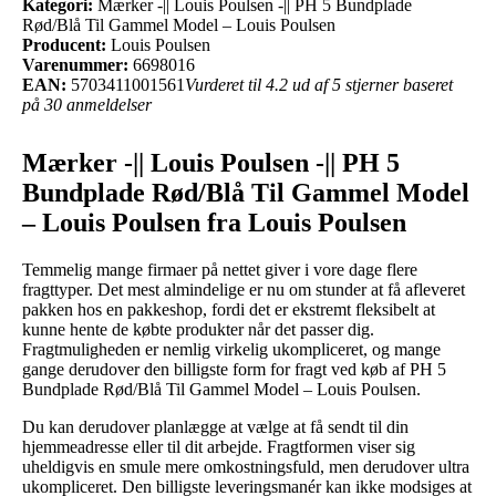
Kategori:
Mærker -|| Louis Poulsen -|| PH 5 Bundplade
Rød/Blå Til Gammel Model – Louis Poulsen
Producent:
Louis Poulsen
Varenummer:
6698016
EAN:
5703411001561
Vurderet til 4.2 ud af 5 stjerner baseret
på 30 anmeldelser
Mærker -|| Louis Poulsen -|| PH 5
Bundplade Rød/Blå Til Gammel Model
– Louis Poulsen fra Louis Poulsen
Temmelig mange firmaer på nettet giver i vore dage flere
fragttyper. Det mest almindelige er nu om stunder at få afleveret
pakken hos en pakkeshop, fordi det er ekstremt fleksibelt at
kunne hente de købte produkter når det passer dig.
Fragtmuligheden er nemlig virkelig ukompliceret, og mange
gange derudover den billigste form for fragt ved køb af PH 5
Bundplade Rød/Blå Til Gammel Model – Louis Poulsen.
Du kan derudover planlægge at vælge at få sendt til din
hjemmeadresse eller til dit arbejde. Fragtformen viser sig
uheldigvis en smule mere omkostningsfuld, men derudover ultra
ukompliceret. Den billigste leveringsmanér kan ikke modsiges at