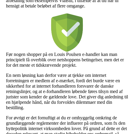
afbetaling som eksempelvis ViaBill, i tilfælde af at du har til
hensigt at betale beløbet af flere omgange.
Før nogen shopper på en Louis Poulsen e-handler kan man
principielt få overblik over netshoppens betingelser, men det er
for det meste et tidskrævende projekt.
En nem løsning kan derfor være at tjekke om internet
forretningen er medlem af e-mærket, fordi det burde være en
sikkerhed for at internet forhandleren forsvarer de danske
retningslinjer, og at e-forhandleren løbende føres tilsyn med af
jurister som kender de gældende love. Det giver dig anledning til
en hjælpende hånd, når du forvoldes dilemmaer med din
bestilling.
For øvrigt er det fornuftigt at du er omhyggelig omkring de
grundlæggende reglementer der influerer på ordren, som fx den
byttepolitik internet virksomheden lover. På grund af dette er det
desuden relevant, at man stadig bibeholder ens ordremail, så