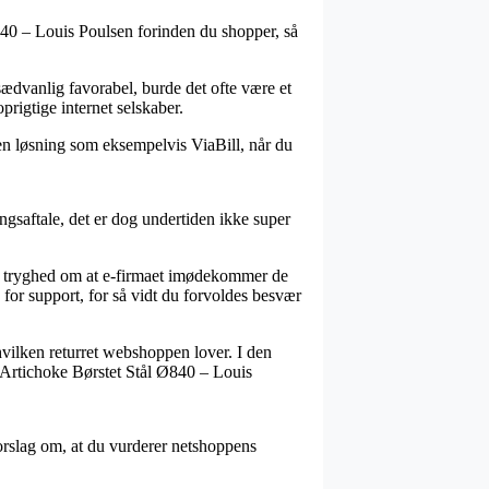
Ø840 – Louis Poulsen forinden du shopper, så
sædvanlig favorabel, burde det ofte være et
prigtige internet selskaber.
en løsning som eksempelvis ViaBill, når du
gsaftale, det er dog undertiden ikke super
 en tryghed om at e-firmaet imødekommer de
 for support, for så vidt du forvoldes besvær
hvilken returret webshoppen lover. I den
PH Artichoke Børstet Stål Ø840 – Louis
i forslag om, at du vurderer netshoppens