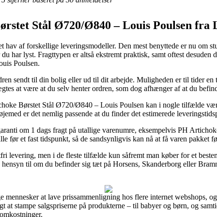
ørstet Stål Ø720/Ø840 – Louis Poulsen fra 
t hav af forskellige leveringsmodeller. Den mest benyttede er nu om stun
r du har lyst. Fragttypen er altså ekstremt praktisk, samt oftest desude
ouis Poulsen.
ren sendt til din bolig eller ud til dit arbejde. Muligheden er til tider 
gtes at være at du selv henter ordren, som dog afhænger af at du befind
ichoke Børstet Stål Ø720/Ø840 – Louis Poulsen kan i nogle tilfælde v
 øjemed er det nemlig passende at du finder det estimerede leveringst
 garanti om 1 dags fragt på utallige varenumre, eksempelvis PH Artich
ille før et fast tidspunkt, så de sandsynligvis kan nå at få varen pakket f
gtfri levering, men i de fleste tilfælde kun såfremt man køber for et be
n hensyn til om du befinder sig tæt på Horsens, Skanderborg eller Brammin
lige mennesker at lave prissammenligning hos flere internet webshops, o
t at stampe salgspriserne på produkterne – til babyer og børn, og samtid
 omkostninger.