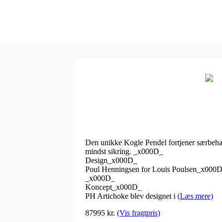
Den unikke Kogle Pendel fortjener særbehan
mindst sikring. _x000D_
Design_x000D_
Poul Henningsen for Louis Poulsen_x000
_x000D_
Koncept_x000D_
PH Artichoke blev designet i
(Læs mere)
87995 kr.
(Vis fragtpris)