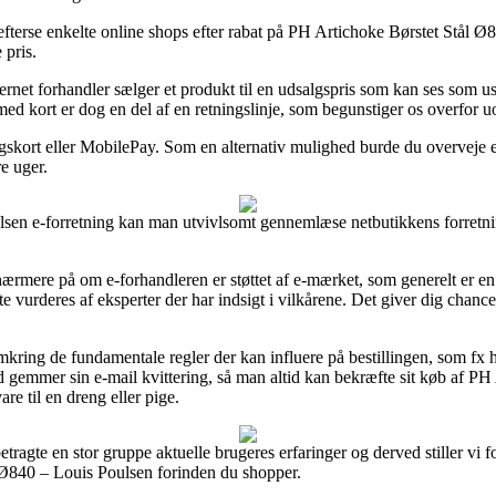
 efterse enkelte online shops efter rabat på PH Artichoke Børstet Stål 
 pris.
rnet forhandler sælger et produkt til en udsalgspris som kan ses som u
med kort er dog en del af en retningslinje, som begunstiger os overfor uo
ngskort eller MobilePay. Som en alternativ mulighed burde du overveje 
re uger.
lsen e-forretning kan man utvivlsomt gennemlæse netbutikkens forretnin
 nærmere på om e-forhandleren er støttet af e-mærket, som generelt er
te vurderes af eksperter der har indsigt i vilkårene. Det giver dig chance
omkring de fundamentale regler der kan influere på bestillingen, som fx 
ltid gemmer sin e-mail kvittering, så man altid kan bekræfte sit køb af 
e til en dreng eller pige.
t betragte en stor gruppe aktuelle brugeres erfaringer og derved stiller v
Ø840 – Louis Poulsen forinden du shopper.