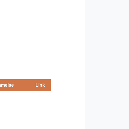
melse
Link