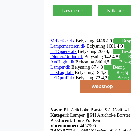
Læs mere »
Køb nu »
MrPerfect.dk
Belysning 3446 4,9
Bes
Lampemesteren.dk
Belysning 1681 4,9
LEDpaerer.dk
Belysning 260 4,8
Besø
Dioder-Online.dk
Belysning 142 4,8
B
AndLight.dk
Belysning 840 4,5
Besøg
Lamper.dk
Belysning 67 4,3
Besøg
LuxLight.dk
Belysning 18 4,3
Besøg
LEDproff.dk
Belysning 72 4,2
Besøg
Webshop
Navn:
PH Artichoke Børstet Stål Ø840 – L
Kategori:
Lamper -|| PH Artichoke Børstet
Producent:
Louis Poulsen
Varenummer:
4457905
EAN:
5703411198520
Vurderet til 4.1 ud a