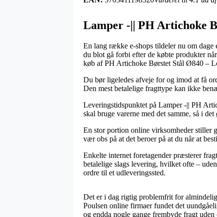
Lamper -|| PH Artichoke B
En lang række e-shops tildeler nu om dage e
du blot gå forbi efter de købte produkter nå
køb af PH Artichoke Børstet Stål Ø840 – L
Du bør ligeledes afveje for og imod at få ord
Den mest betalelige fragttype kan ikke benæ
Leveringstidspunktet på Lamper -|| PH Art
skal bruge varerne med det samme, så i det
En stor portion online virksomheder stiller
vær obs på at det beroer på at du når at best
Enkelte internet foretagender præsterer fra
betalelige slags levering, hvilket ofte – ude
ordre til et udleveringssted.
Det er i dag rigtig problemfrit for alminde
Poulsen online firmaer fundet det uundgåelig
og endda nogle gange frembyde fragt uden