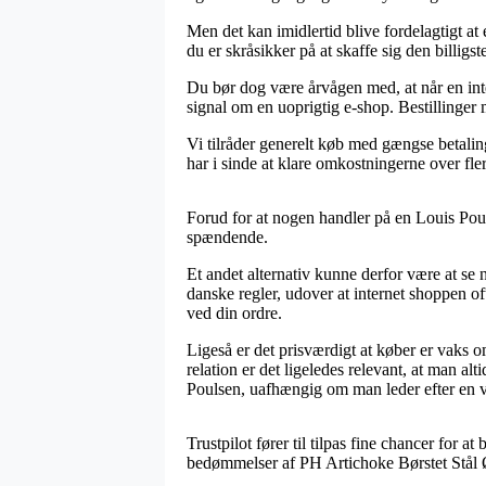
Men det kan imidlertid blive fordelagtigt at
du er skråsikker på at skaffe sig den billigste
Du bør dog være årvågen med, at når en inte
signal om en uoprigtig e-shop. Bestillinger 
Vi tilråder generelt køb med gængse betali
har i sinde at klare omkostningerne over fle
Forud for at nogen handler på en Louis Pou
spændende.
Et andet alternativ kunne derfor være at se
danske regler, udover at internet shoppen of
ved din ordre.
Ligeså er det prisværdigt at køber er vaks 
relation er det ligeledes relevant, at man a
Poulsen, uafhængig om man leder efter en var
Trustpilot fører til tilpas fine chancer for a
bedømmelser af PH Artichoke Børstet Stål 