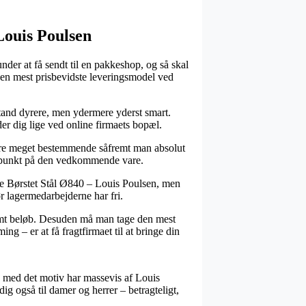
Louis Poulsen
der at få sendt til en pakkeshop, og så skal
n den mest prisbevidste leveringsmodel ved
en tand dyrere, men ydermere yderst smart.
er dig lige ved online firmaets bopæl.
ære meget bestemmende såfremt man absolut
idspunkt på den vedkommende vare.
oke Børstet Stål Ø840 – Louis Poulsen, men
ør lagermedarbejderne har fri.
stemt beløb. Desuden må man tage den mest
g – er at få fragtfirmaet til at bringe din
g med det motiv har massevis af Louis
ig også til damer og herrer – betragteligt,