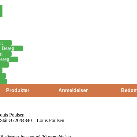
øg
Besøg
g
esøg
Produkter
Anmeldelser
Bedøm
ouis Poulsen
 Stål Ø720/Ø840 – Louis Poulsen
f 5 stjerner baseret på 30 anmeldelser