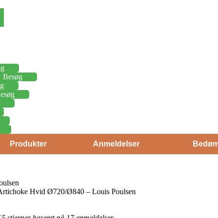
øg
Besøg
g
esøg
Produkter
Anmeldelser
Bedøm
oulsen
 Artichoke Hvid Ø720/Ø840 – Louis Poulsen
f 5 stjerner baseret på 17 anmeldelser