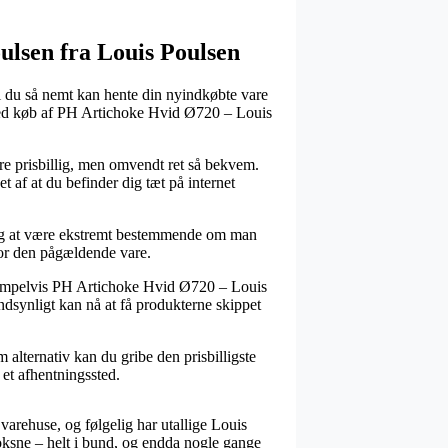
ulsen fra Louis Poulsen
di du så nemt kan hente din nyindkøbte vare
ng ved køb af PH Artichoke Hvid Ø720 – Louis
ndre prisbillig, men omvendt ret så bekvem.
t af at du befinder dig tæt på internet
ig at være ekstremt bestemmende om man
 for den pågældende vare.
ksempelvis PH Artichoke Hvid Ø720 – Louis
ndsynligt kan nå at få produkterne skippet
m alternativ kan du gribe den prisbilligste
 et afhentningssted.
 varehuse, og følgelig har utallige Louis
 voksne – helt i bund, og endda nogle gange