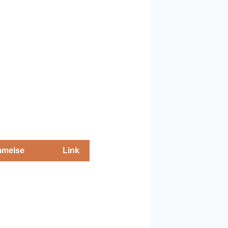
melse
Link