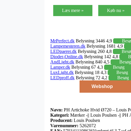
Læs mere »
Køb nu »
MrPerfect.dk
Belysning 3446 4,9
Bes
Lampemesteren.dk
Belysning 1681 4,9
LEDpaerer.dk
Belysning 260 4,8
Besø
Dioder-Online.dk
Belysning 142 4,8
B
AndLight.dk
Belysning 840 4,5
Besøg
Lamper.dk
Belysning 67 4,3
Besøg
LuxLight.dk
Belysning 18 4,3
Besøg
LEDproff.dk
Belysning 72 4,2
Besøg
Webshop
Navn:
PH Artichoke Hvid Ø720 – Louis P
Kategori:
Mærker -|| Louis Poulsen -|| PH
Producent:
Louis Poulsen
Varenummer:
5262072
EAN:
5703411198636
Vurderet til 3.7 ud a