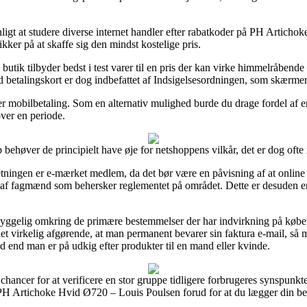
ligt at studere diverse internet handler efter rabatkoder på PH Artich
kker på at skaffe sig den mindst kostelige pris.
utik tilbyder bedst i test varer til en pris der kan virke himmelråbende 
d betalingskort er dog indbefattet af Indsigelsesordningen, som skærme
ller mobilbetaling. Som en alternativ mulighed burde du drage fordel af
over en periode.
behøver de principielt have øje for netshoppens vilkår, det er dog ofte 
etningen er e-mærket medlem, da det bør være en påvisning af at online bu
 af fagmænd som behersker reglementet på området. Dette er desuden en g
yggelig omkring de primære bestemmelser der har indvirkning på købet
 er det virkelig afgørende, at man permanent bevarer sin faktura e-mail, s
end man er på udkig efter produkter til en mand eller kvinde.
 chancer for at verificere en stor gruppe tidligere forbrugeres synspunkte
f PH Artichoke Hvid Ø720 – Louis Poulsen forud for at du lægger din bes