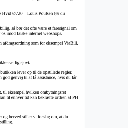
oke Hvid Ø720 – Louis Poulsen før du
billig, så bør det ofte være et faresignal om
r os imod falske internet webshops.
 en afdragsordning som for eksempel ViaBill,
ikke særlig sjovt.
tikken lever op til de opstillede regler,
od genvej til at få assistance, hvis du får
, til eksempel hvilken ombytningsret
å man til enhver tid kan bekræfte ordren af PH
r og herved stiller vi forslag om, at du
tilling.