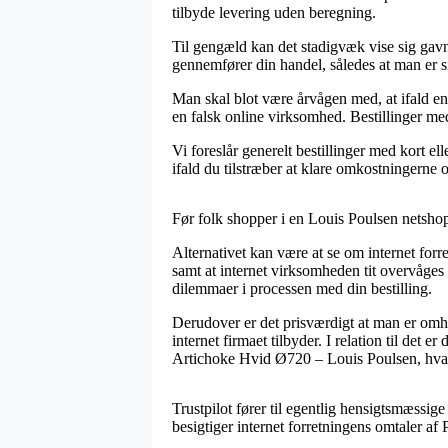
tilbyde levering uden beregning.
Til gengæld kan det stadigvæk vise sig gavn
gennemfører din handel, således at man er si
Man skal blot være årvågen med, at ifald en b
en falsk online virksomhed. Bestillinger me
Vi foreslår generelt bestillinger med kort e
ifald du tilstræber at klare omkostningerne 
Før folk shopper i en Louis Poulsen netshop 
Alternativet kan være at se om internet forr
samt at internet virksomheden tit overvåges
dilemmaer i processen med din bestilling.
Derudover er det prisværdigt at man er omh
internet firmaet tilbyder. I relation til det
Artichoke Hvid Ø720 – Louis Poulsen, hvad 
Trustpilot fører til egentlig hensigtsmæssige
besigtiger internet forretningens omtaler a