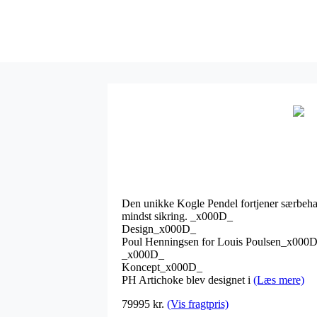
Den unikke Kogle Pendel fortjener særbehan
mindst sikring. _x000D_
Design_x000D_
Poul Henningsen for Louis Poulsen_x000
_x000D_
Koncept_x000D_
PH Artichoke blev designet i
(Læs mere)
79995 kr.
(Vis fragtpris)