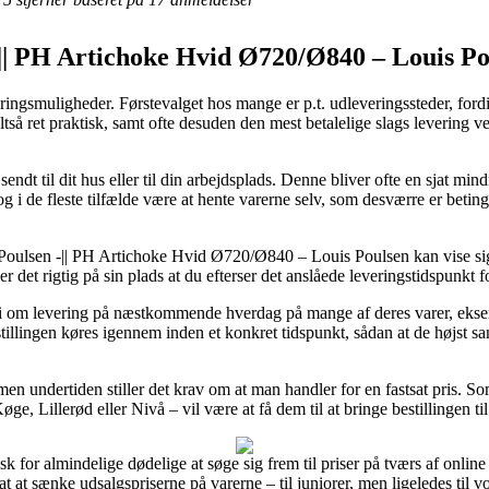
-|| PH Artichoke Hvid Ø720/Ø840 – Louis Po
veringsmuligheder. Førstevalget hos mange er p.t. udleveringssteder, for
 altså ret praktisk, samt ofte desuden den mest betalelige slags leveri
endt til dit hus eller til din arbejdsplads. Denne bliver ofte en sjat mi
 i de fleste tilfælde være at hente varerne selv, som desværre er betinge
 Poulsen -|| PH Artichoke Hvid Ø720/Ø840 – Louis Poulsen kan vise s
er det rigtig på sin plads at du efterser det anslåede leveringstidspunkt
ranti om levering på næstkommende hverdag på mange af deres varer, e
tillingen køres igennem inden et konkret tidspunkt, sådan at de højst sa
men undertiden stiller det krav om at man handler for en fastsat pris. So
e, Lillerød eller Nivå – vil være at få dem til at bringe bestillingen til
k for almindelige dødelige at søge sig frem til priser på tværs af online
 at at sænke udsalgspriserne på varerne – til juniorer, men ligeledes til