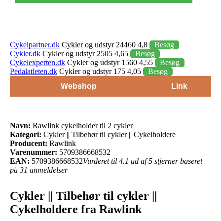
Cykelpartner.dk
Cykler og udstyr 24460 4,8
Besøg
Cykler.dk
Cykler og udstyr 2505 4,65
Besøg
Cykelexperten.dk
Cykler og udstyr 1560 4,55
Besøg
Pedalatleten.dk
Cykler og udstyr 175 4,05
Besøg
Webshop
Link
Navn:
Rawlink cykelholder til 2 cykler
Kategori:
Cykler || Tilbehør til cykler || Cykelholdere
Producent:
Rawlink
Varenummer:
5709386668532
EAN:
5709386668532
Vurderet til 4.1 ud af 5 stjerner baseret
på 31 anmeldelser
Cykler || Tilbehør til cykler ||
Cykelholdere fra Rawlink