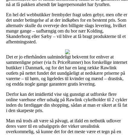
nå at få pakken afsendt før lagerpersonalet har fyraften.
En hel del webbutikker frembyder fragt uden gebyr, men ofte er
det under betingelse af at der indkøbes for en bestemt pris. Som
alternativ skulle du overveje den billigste slags levering, hvilket
mange gange – uafhængig om du bor nær Kolding,
Skanderborg eller Sæby – vil blive at få bragt produkterne til et
afhentningssted.
Det er jo efterhånden ualmindeligt bekvemt for enhver at
sammenligne priser (via fx PriceRunner) hos forskellige internet
butikker i Danmark, og for det har en lang række Rawlink
outlets på nettet fundet det uundgåeligt at nedskære priserne på
varerne – til børn, og ligeledes til kvinder og mænd – drastisk,
og endda nogle gange garantere gratis levering.
Derfor kan det imidlertid vise sig gunstigt at udforske flere
online varehuse efter udsalg på Rawlink cykelholder til 2 cykler
inden du færdiggør din shopping, sådan at man er sikret at få fat
i den skarpeste pris.
Man må trods alt være så påvagt, at ifald en netbutik udlover
deres varer til en udsalgspris der virker urealistisk
overkommelig, så kunne det for det meste være et tegn på en