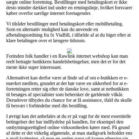
uægte online forretning. Bestillinger med betalingskort er ikke
desto mindre dækket ind under en retningslinje, hvilket forsvarer
køber overfor uærlige internet foretagender.
Vi tilråder bestillinger med betalingskort eller mobilbetaling.
Som en alternativ mulighed kan du anvende en
afbetalingsordning fra fx ViaBill, i tilfælde af at du higer efter at
klare betalingen over et længere tidsrum.
Forinden folk handler i en Rawlink internet webshop kan man
reelt betragte butikkens handelsbetingelser, men det er for det
meste ikke super interessant.
Alternativet kan derfor være at finde ud af om e-butikken er e-
mærket medlem, grundet at det bør være en sikkerhed for at e-
forretningen retter sig efter de danske love, samt at netbutikken
tit besøges af specialister som behersker de gældende vilkår.
Derudover tilbydes du chance for at få assistance, ifald du skulle
få besvær i forbindelse med din bestilling.
I øvrigt kan det anbefales at du er på vagt for de mest essentielle
betingelser der har indflydelse på handlen, for eksempel den
ombytningsrettighed online virksomheden kører med. På grund
af dette er det virkelig afgørende, at man stadigvæk beholder ens
e-mail kvittering, så man en anden gang vil kunne eftervise sin