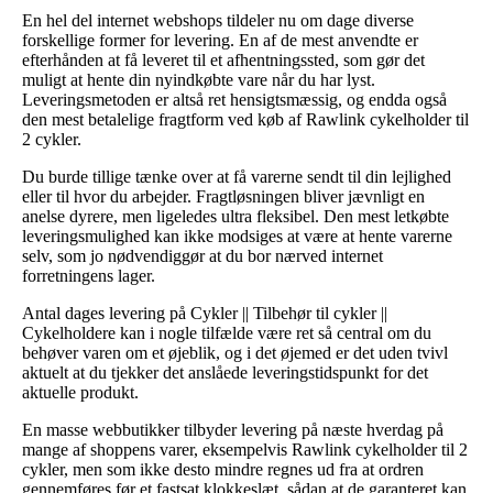
En hel del internet webshops tildeler nu om dage diverse
forskellige former for levering. En af de mest anvendte er
efterhånden at få leveret til et afhentningssted, som gør det
muligt at hente din nyindkøbte vare når du har lyst.
Leveringsmetoden er altså ret hensigtsmæssig, og endda også
den mest betalelige fragtform ved køb af Rawlink cykelholder til
2 cykler.
Du burde tillige tænke over at få varerne sendt til din lejlighed
eller til hvor du arbejder. Fragtløsningen bliver jævnligt en
anelse dyrere, men ligeledes ultra fleksibel. Den mest letkøbte
leveringsmulighed kan ikke modsiges at være at hente varerne
selv, som jo nødvendiggør at du bor nærved internet
forretningens lager.
Antal dages levering på Cykler || Tilbehør til cykler ||
Cykelholdere kan i nogle tilfælde være ret så central om du
behøver varen om et øjeblik, og i det øjemed er det uden tvivl
aktuelt at du tjekker det anslåede leveringstidspunkt for det
aktuelle produkt.
En masse webbutikker tilbyder levering på næste hverdag på
mange af shoppens varer, eksempelvis Rawlink cykelholder til 2
cykler, men som ikke desto mindre regnes ud fra at ordren
gennemføres før et fastsat klokkeslæt, sådan at de garanteret kan