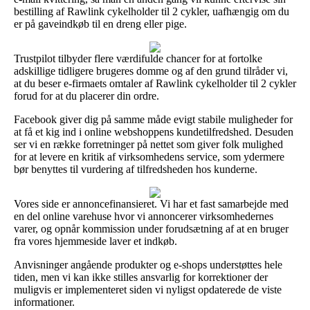
bestilling af Rawlink cykelholder til 2 cykler, uafhængig om du
er på gaveindkøb til en dreng eller pige.
Trustpilot tilbyder flere værdifulde chancer for at fortolke
adskillige tidligere brugeres domme og af den grund tilråder vi,
at du beser e-firmaets omtaler af Rawlink cykelholder til 2 cykler
forud for at du placerer din ordre.
Facebook giver dig på samme måde evigt stabile muligheder for
at få et kig ind i online webshoppens kundetilfredshed. Desuden
ser vi en række forretninger på nettet som giver folk mulighed
for at levere en kritik af virksomhedens service, som ydermere
bør benyttes til vurdering af tilfredsheden hos kunderne.
Vores side er annoncefinansieret. Vi har et fast samarbejde med
en del online varehuse hvor vi annoncerer virksomhedernes
varer, og opnår kommission under forudsætning af at en bruger
fra vores hjemmeside laver et indkøb.
Anvisninger angående produkter og e-shops understøttes hele
tiden, men vi kan ikke stilles ansvarlig for korrektioner der
muligvis er implementeret siden vi nyligst opdaterede de viste
informationer.