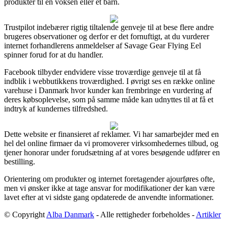
produkter til en voksen eller et barn.
Trustpilot indebærer rigtig tiltalende genveje til at bese flere andre
brugeres observationer og derfor er det fornuftigt, at du vurderer
internet forhandlerens anmeldelser af Savage Gear Flying Eel
spinner forud for at du handler.
Facebook tilbyder endvidere visse troværdige genveje til at få
indblik i webbutikkens troværdighed. I øvrigt ses en række online
varehuse i Danmark hvor kunder kan frembringe en vurdering af
deres købsoplevelse, som på samme måde kan udnyttes til at få et
indtryk af kundernes tilfredshed.
Dette website er finansieret af reklamer. Vi har samarbejder med en
hel del online firmaer da vi promoverer virksomhedernes tilbud, og
tjener honorar under forudsætning af at vores besøgende udfører en
bestilling.
Orientering om produkter og internet foretagender ajourføres ofte,
men vi ønsker ikke at tage ansvar for modifikationer der kan være
lavet efter at vi sidste gang opdaterede de anvendte informationer.
© Copyright
Alba Danmark
- Alle rettigheder forbeholdes -
Artikler