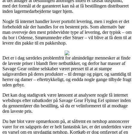
at det antager at bestillingen anbringes inden et fastsat tidspunkt,
med det formål at de garanteret kan nå at få bestillingen distribueret
inden lagermedarbejderne tager hjem.
Nogle få internet handler lover portofri levering, men i reglen er det
forbeholdt når der handles for en bestemt pris. Som alternativ bør
man overveje den mest prisbevidste type af levering, der typisk – om
du bor i Odense, Smørumnedre eller Struer – vil blive at få dem til at
levere din pakke til en pakkeshop.
Det er i dag særdeles problemfrit for almindelige mennesker at finde
de laveste priser i blandt flere netbutikker, og derfor har masser af
Savage Gear online selskaber været presset til at at stampe
salgsværdien på deres produkter – til drenge og piger, og samtidig til
herrer og damer – eftertrykkeligt, og endda nogle gange tilbyde fragt
uden gebyr.
Det kan dog stadigvæk være lønsomt at analysere nogle få internet
webshops efter rabatkoder på Savage Gear Flying Eel spinner inden
du gennemfører din bestilling, så du er velinformeret til at modtage
den laveste pris.
Du bør blot være opmærksom på, at såfremt en netshop annoncerer
varer for en salgspris der er helt fantastisk lav, er det undertiden være
en varsel om en snydagtig netshop. Kortkøb er dog omfavnet af en