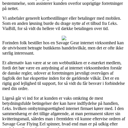
bestemmelse, som assisterer kunden overfor uoprigtige forretninger
på nettet.
Vi anbefaler generelt kortbestillinger eller betalinger med mobilen.
Som en anden løsning burde du drage nytte af et tilbud fra f.eks.
ViaBill, for så vidt du hellere vil dække betalingen over tid.
Forinden folk bestiller hos en Savage Gear internet virksomhed kan
de utvivlsomt betragte butikkens handelsvilkår, men det er ofte ikke
særlig interessant.
Et alternativ kan være at se om webbutikken er e-mærket medlem,
fordi det bør være en antydning af at internet virksomheden forstår
de danske regler, udover at forretningen jævnligt overvåges af
fagfolk der har ekspertise inden for de gældende vilkår. Det er en
rigtig god lejlighed til support, for så vidt du får besvær i forbindelse
med din ordre.
Ligeså går vi ind for at kunden er vaks omkring de mest
betydningsfulde betingelser der kan have indflydelse på handlen,
f.eks. hvilken ombytningsrettighed internet firmaet kører med. I den
sammenhæng er det tillige afgørende, at man permanent sikrer sin
kvitteringsmail, således man i fremtiden vil kunne eftervise ordren af
Savage Gear Flying Eel spinner, hvad end man er på udkig efter