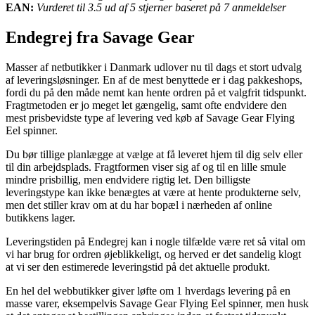
EAN:
Vurderet til 3.5 ud af 5 stjerner baseret på 7 anmeldelser
Endegrej fra Savage Gear
Masser af netbutikker i Danmark udlover nu til dags et stort udvalg
af leveringsløsninger. En af de mest benyttede er i dag pakkeshops,
fordi du på den måde nemt kan hente ordren på et valgfrit tidspunkt.
Fragtmetoden er jo meget let gængelig, samt ofte endvidere den
mest prisbevidste type af levering ved køb af Savage Gear Flying
Eel spinner.
Du bør tillige planlægge at vælge at få leveret hjem til dig selv eller
til din arbejdsplads. Fragtformen viser sig af og til en lille smule
mindre prisbillig, men endvidere rigtig let. Den billigste
leveringstype kan ikke benægtes at være at hente produkterne selv,
men det stiller krav om at du har bopæl i nærheden af online
butikkens lager.
Leveringstiden på Endegrej kan i nogle tilfælde være ret så vital om
vi har brug for ordren øjeblikkeligt, og herved er det sandelig klogt
at vi ser den estimerede leveringstid på det aktuelle produkt.
En hel del webbutikker giver løfte om 1 hverdags levering på en
masse varer, eksempelvis Savage Gear Flying Eel spinner, men husk