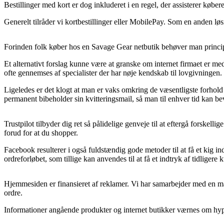
Bestillinger med kort er dog inkluderet i en regel, der assisterer købe
Generelt tilråder vi kortbestillinger eller MobilePay. Som en anden løs
Forinden folk køber hos en Savage Gear netbutik behøver man principi
Et alternativt forslag kunne være at granske om internet firmaet er me
ofte gennemses af specialister der har nøje kendskab til lovgivningen. 
Ligeledes er det klogt at man er vaks omkring de væsentligste forhold
permanent bibeholder sin kvitteringsmail, så man til enhver tid kan be
Trustpilot tilbyder dig ret så pålidelige genveje til at eftergå forske
forud for at du shopper.
Facebook resulterer i også fuldstændig gode metoder til at få et kig 
ordreforløbet, som tillige kan anvendes til at få et indtryk af tidligere 
Hjemmesiden er finansieret af reklamer. Vi har samarbejder med en mæ
ordre.
Informationer angående produkter og internet butikker værnes om hyppi