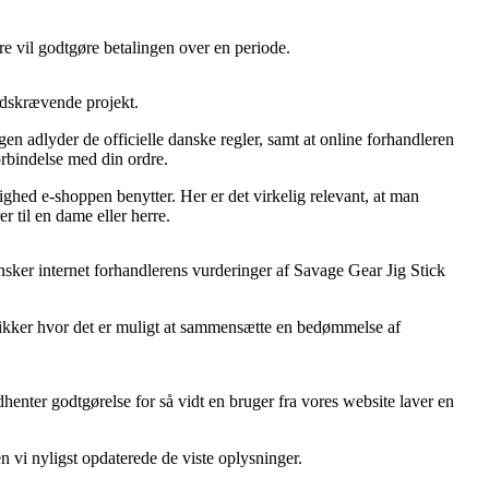
ere vil godtgøre betalingen over en periode.
idskrævende projekt.
en adlyder de officielle danske regler, samt at online forhandleren
forbindelse med din ordre.
ghed e-shoppen benytter. Her er det virkelig relevant, at man
r til en dame eller herre.
ransker internet forhandlerens vurderinger af Savage Gear Jig Stick
utikker hvor det er muligt at sammensætte en bedømmelse af
enter godtgørelse for så vidt en bruger fra vores website laver en
 vi nyligst opdaterede de viste oplysninger.