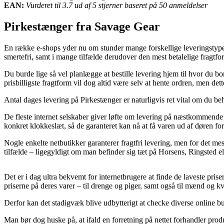
EAN:
Vurderet til 3.7 ud af 5 stjerner baseret på 50 anmeldelser
Pirkestænger fra Savage Gear
En række e-shops yder nu om stunder mange forskellige leveringstyper.
smertefri, samt i mange tilfælde derudover den mest betalelige fragtf
Du burde lige så vel planlægge at bestille levering hjem til hvor du bo
prisbilligste fragtform vil dog altid være selv at hente ordren, men de
Antal dages levering på Pirkestænger er naturligvis ret vital om du beh
De fleste internet selskaber giver løfte om levering på næstkommende
konkret klokkeslæt, så de garanteret kan nå at få varen ud af døren fo
Nogle enkelte netbutikker garanterer fragtfri levering, men for det mest
tilfælde – ligegyldigt om man befinder sig tæt på Horsens, Ringsted elle
Det er i dag ultra bekvemt for internetbrugere at finde de laveste pr
priserne på deres varer – til drenge og piger, samt også til mænd og k
Derfor kan det stadigvæk blive udbytterigt at checke diverse online buti
Man bør dog huske på, at ifald en forretning på nettet forhandler produ