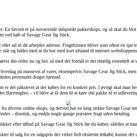
 En favorit er på nuværende tidspunkt pakkeshops, og så skal du blot g
orm ved køb af Savage Gear Jig Stick.
r eller ud til dit arbejdes adresse. Fragtformen bliver som oftest en sja
tte står og falder med at du bor med kort afstand til internet webshoppen
øver din ordre nu og her, så med det formål er det rimelig essentielt at 
 hverdag på massevis af varer, eksempelvis Savage Gear Jig Stick, men 
rinden personalet drager hjemad.
e er det påkrævet at der købes for en konkret pris. I øvrigt skal man bes
r Bjerringbro – vil blive at få dem til at køre din pakke til et udleverin
iser fra diverse online shops, og derved har en lang række Savage Gear 
vinder – drastisk, og endda nogle gange præstere fragt uden betaling.
kker efter tilbud på Savage Gear Jig Stick før du køber, således at man er 
kter til salg for en salgspris der virker helt ekstremt letkøbt, kunne de