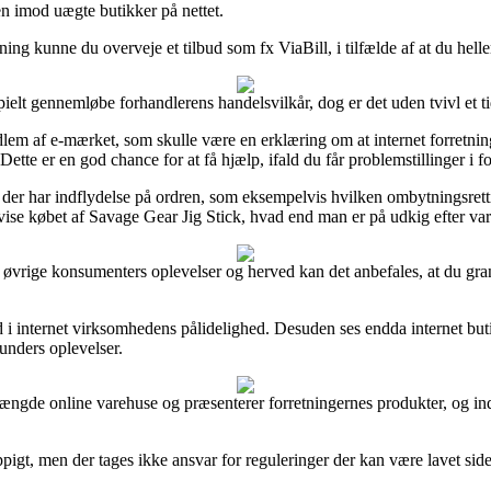
ren imod uægte butikker på nettet.
ning kunne du overveje et tilbud som fx ViaBill, i tilfælde af at du hell
elt gennemløbe forhandlerens handelsvilkår, dog er det uden tvivl et t
dlem af e-mærket, som skulle være en erklæring om at internet forretning
Dette er en god chance for at få hjælp, ifald du får problemstillinger i 
 der har indflydelse på ordren, som eksempelvis hvilken ombytningsretti
vise købet af Savage Gear Jig Stick, hvad end man er på udkig efter vare
llige øvrige konsumenters oplevelser og herved kan det anbefales, at du g
ind i internet virksomhedens pålidelighed. Desuden ses endda internet b
kunders oplevelser.
ngde online varehuse og præsenterer forretningernes produkter, og indh
gt, men der tages ikke ansvar for reguleringer der kan være lavet siden