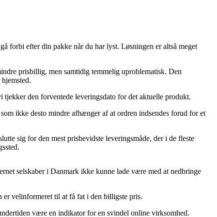
å forbi efter din pakke når du har lyst. Løsningen er altså meget
t mindre prisbillig, men samtidig temmelig uproblematisk. Den
s hjemsted.
vi tjekker den forventede leveringsdato for det aktuelle produkt.
som ikke desto mindre afhænger af at ordren indsendes forud for et
lutte sig for den mest prisbevidste leveringsmåde, der i de fleste
gssted.
internet selskaber i Danmark ikke kunne lade være med at nedbringe
velinformeret til at få fat i den billigste pris.
t undertiden være en indikator for en svindel online virksomhed.