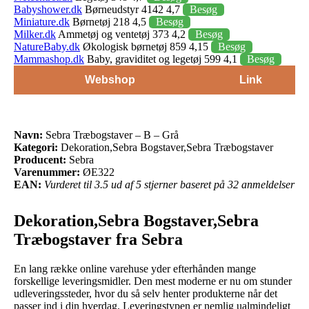
Babyshower.dk
Børneudstyr 4142 4,7
Besøg
Miniature.dk
Børnetøj 218 4,5
Besøg
Milker.dk
Ammetøj og ventetøj 373 4,2
Besøg
NatureBaby.dk
Økologisk børnetøj 859 4,15
Besøg
Mammashop.dk
Baby, graviditet og legetøj 599 4,1
Besøg
Webshop
Link
Navn:
Sebra Træbogstaver – B – Grå
Kategori:
Dekoration,Sebra Bogstaver,Sebra Træbogstaver
Producent:
Sebra
Varenummer:
ØE322
EAN:
Vurderet til 3.5 ud af 5 stjerner baseret på 32 anmeldelser
Dekoration,Sebra Bogstaver,Sebra
Træbogstaver fra Sebra
En lang række online varehuse yder efterhånden mange
forskellige leveringsmidler. Den mest moderne er nu om stunder
udleveringssteder, hvor du så selv henter produkterne når det
passer ind i din hverdag. Leveringstypen er nemlig ualmindeligt