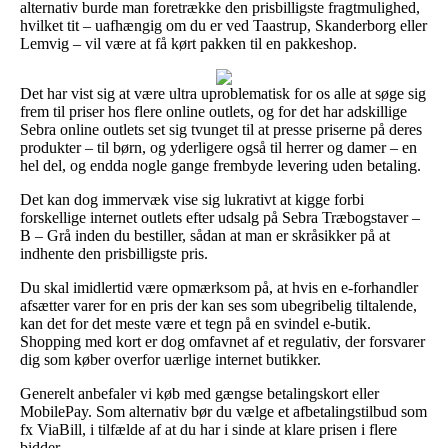
alternativ burde man foretrække den prisbilligste fragtmulighed,
hvilket tit – uafhængig om du er ved Taastrup, Skanderborg eller
Lemvig – vil være at få kørt pakken til en pakkeshop.
Det har vist sig at være ultra uproblematisk for os alle at søge sig
frem til priser hos flere online outlets, og for det har adskillige
Sebra online outlets set sig tvunget til at presse priserne på deres
produkter – til børn, og yderligere også til herrer og damer – en
hel del, og endda nogle gange frembyde levering uden betaling.
Det kan dog immervæk vise sig lukrativt at kigge forbi
forskellige internet outlets efter udsalg på Sebra Træbogstaver –
B – Grå inden du bestiller, sådan at man er skråsikker på at
indhente den prisbilligste pris.
Du skal imidlertid være opmærksom på, at hvis en e-forhandler
afsætter varer for en pris der kan ses som ubegribelig tiltalende,
kan det for det meste være et tegn på en svindel e-butik.
Shopping med kort er dog omfavnet af et regulativ, der forsvarer
dig som køber overfor uærlige internet butikker.
Generelt anbefaler vi køb med gængse betalingskort eller
MobilePay. Som alternativ bør du vælge et afbetalingstilbud som
fx ViaBill, i tilfælde af at du har i sinde at klare prisen i flere
bidder.