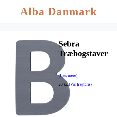
Alba Danmark
Sebra
Træbogstaver
– B – Grå
(Læs mere)
20 kr.
(Vis fragtpris)