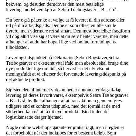
bekvem, og desuden derudover den mest betalelige
leveringsmodel ved køb af Sebra Træbogstaver – B – Grå.
Du bør også påtænke at vælge at få leveret til din adresse eller
ud på din arbejdsplads. Denne er som oftest en lille smule
dyrere, men ydermere ret så smart. Den mest betalelige fragtform
vil dog altid vise sig at være at du selv henter varerne, men dette
afhænger af at du har bopæl lige ved online forretningens
tilholdssted.
Leveringstidspunktet på Dekoration,Sebra Bogstaver,Sebra
Træbogstaver er ekstremt vital ifald man absolut skal bruge dine
nye produkter lige om lidt, så herved er det utvivlsomt
meningsfuldt at vi efterser det forventede leveringstidspunkt på
det aktuelle produkt.
Størstedelen af internet virksomheder annoncerer dag-til-dag
levering på deres favorit varer, eksempelvis Sebra Træbogstaver
– B – Grå, hvilket afhænger af at transaktionen gennemføres
tidligere end et konkret tidspunkt, med det formål at de med
sikkerhed kan nå at få dit nye produkt afsted inden de
logistikansatte drager hjemad.
Nogle online webshops garanterer gratis fragt, men i reglen er
det forbeholdt når der indkøbes for et bestemt beløb. Som