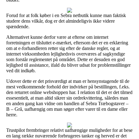
Forud for at folk køber i en Sebra netbutik kunne man faktisk
studere dens vilkår, dog er det almindeligvis ikke videre
spændende.
Alternativet kunne derfor være at efterse om internet
forretningen er tilsluttet e-mærket, eftersom det er en erklæring
om at e-forhandleren retter sig efter de danske regler, og at
internet virksomheden lejlighedsvis overværes af sagkyndige
som forstår reglementet på området. Dette er desuden en god
lejlighed til assistance, ifald du bliver udsat for problemstillinger
ved dit indkøb.
Udover dette er det prisværdigt at man er hensynstagende til de
mest vedkommende forhold der indvirker på bestillingen, f.eks.
den returret online webshoppen har. I relation til det er det tilmed
essesentielt, at man altid sikrer sin ordrekvittering, således man
en anden gang kan vidne om handlen af Sebra Træbogstaver –
B – Grå, uafhængig om man søger efter varer til en dame eller
herre.
Trustpilot frembringer relativt uafhængige muligheder for at bese
en lang række nuværende forbrugeres tanker og herved er det