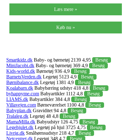
Læs mere »
Køb nu »
Smartkidz.dk
Baby- og børnetøj 2139 4,95
Besøg
MiniJacobi.dk
Baby- og børnetøj 369 4,9
Besøg
Kids-world.dk
Børnetøj 936 4,9
Besøg
BarnetsVerden.dk
Legetøj 5123 4,9
Besøg
Børnibalance.dk
Legetøj 1381 4,9
Besøg
Koalabarn.dk
Babybæring udstyr 418 4,8
Besøg
byhappyme.com
Babyartikler 1112 4,8
Besøg
LIAMS.dk
Babyartikler 384 4,8
Besøg
Villavejen.com
Børneværelset 1100 4,8
Besøg
Babyplan.dk
Graviditet 94 4,8
Besøg
Tralaleg.dk
Legetøj 48 4,8
Besøg
MamaMilla.dk
Babyudstyr 126 4,75
Besøg
Legehjulet.dk
Legetøj på hjul 3725 4,75
Besøg
Livrig.dk
Småbørnsudstyr 218 4,7
Besøg
Netcentret.dk
Legetøj 348 4,7
Besøg