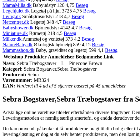
MamaMilla.dk
Babyudstyr 126 4,75
Besøg
Legehjulet.dk
Legetøj på hjul 3725 4,75
Besøg
Livrig.dk
Småbørnsudstyr 218 4,7
Besøg
Netcentret.dk
Legetøj 348 4,7
Besøg
Babyshower.dk
Børneudstyr 4142 4,7
Besøg
Miniature.dk
Børnetøj 218 4,5
Besøg
Milker.dk
Ammetøj og ventetøj 373 4,2
Besøg
NatureBaby.dk
Økologisk børnetøj 859 4,15
Besøg
Mammashop.dk
Baby, graviditet og legetøj 599 4,1
Besøg
Webshop
Produkter
Anmeldelser
Bedømmelse
Link
Navn:
Sebra Træbogstaver – L – Pinecone Brown
Kategori:
Sebra Bogstaver,Sebra Træbogstaver
Producent:
Sebra
Varenummer:
MR324
EAN:
Vurderet til 4 ud af 5 stjerner baseret på 45 anmeldelser
Sebra Bogstaver,Sebra Træbogstaver fra S
Adskillige online varehuse tildeler efterhånden diverse fragttyper. Den
Leveringsmetoden er nemlig særligt smertefri, og endda derudover d
Du kan omvendt påtænke at få produkterne bragt til din bolig eller til
leveringsløsning er dog at du selv henter produkterne, men den løsnin