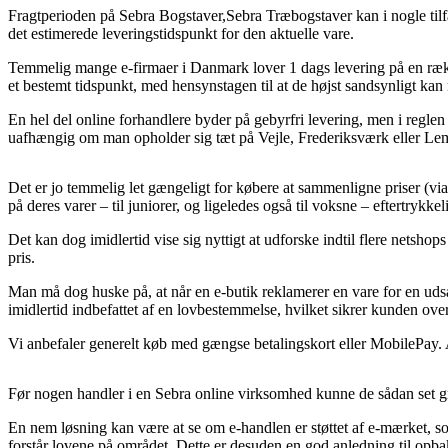
Fragtperioden på Sebra Bogstaver,Sebra Træbogstaver kan i nogle tilfæ
det estimerede leveringstidspunkt for den aktuelle vare.
Temmelig mange e-firmaer i Danmark lover 1 dags levering på en ræk
et bestemt tidspunkt, med hensynstagen til at de højst sandsynligt kan n
En hel del online forhandlere byder på gebyrfri levering, men i reglen
uafhængig om man opholder sig tæt på Vejle, Frederiksværk eller Lemvig
Det er jo temmelig let gængeligt for købere at sammenligne priser (via f
på deres varer – til juniorer, og ligeledes også til voksne – eftertry
Det kan dog imidlertid vise sig nyttigt at udforske indtil flere nets
pris.
Man må dog huske på, at når en e-butik reklamerer en vare for en udsa
imidlertid indbefattet af en lovbestemmelse, hvilket sikrer kunden over
Vi anbefaler generelt køb med gængse betalingskort eller MobilePay. Al
Før nogen handler i en Sebra online virksomhed kunne de sådan set gra
En nem løsning kan være at se om e-handlen er støttet af e-mærket, so
forstår lovene på området. Dette er desuden en god anledning til opbakn