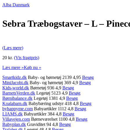
Alba Danmark
Sebra Træbogstaver – L – Pine
(Læs mere)
20 kr.
(Vis fragtpris)
Læs mere »
Køb nu »
Smartkidz.dk
Baby- og børnetøj 2139 4,95
Besøg
MiniJacobi.dk
Baby- og børnetøj 369 4,9
Besøg
Kids-world.dk
Børnetøj 936 4,9
Besøg
BarnetsVerden.dk
Legetøj 5123 4,9
Besøg
Børnibalance.dk
Legetøj 1381 4,9
Besøg
Koalabarn.dk
Babybæring udstyr 418 4,8
Besøg
byhappyme.com
Babyartikler 1112 4,8
Besøg
LIAMS.dk
Babyartikler 384 4,8
Besøg
Villavejen.com
Børneværelset 1100 4,8
Besøg
Babyplan.dk
Graviditet 94 4,8
Besøg
Tralaleg.dk
Legetøj 48 4,8
Besøg