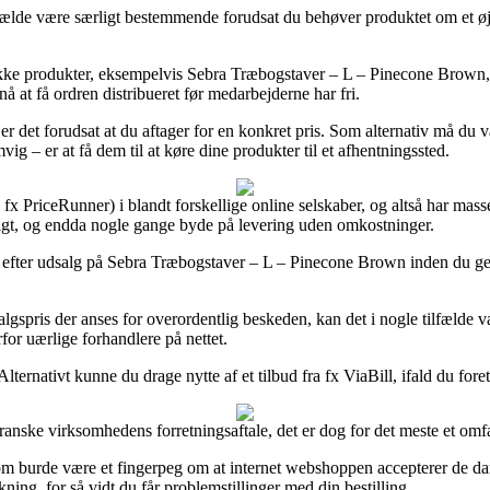
lde være særligt bestemmende forudsat du behøver produktet om et øjebl
ke produkter, eksempelvis Sebra Træbogstaver – L – Pinecone Brown, m
å at få ordren distribueret før medarbejderne har fri.
 er det forudsat at du aftager for en konkret pris. Som alternativ må d
 – er at få dem til at køre dine produkter til et afhentningssted.
x PriceRunner) i blandt forskellige online selskaber, og altså har massev
kkeligt, og endda nogle gange byde på levering uden omkostninger.
hops efter udsalg på Sebra Træbogstaver – L – Pinecone Brown inden du ge
lgspris der anses for overordentlig beskeden, kan det i nogle tilfælde
for uærlige forhandlere på nettet.
ternativt kunne du drage nytte af et tilbud fra fx ViaBill, ifald du fore
nske virksomhedens forretningsaftale, det er dog for det meste et omfa
m burde være et fingerpeg om at internet webshoppen accepterer de danske
ing, for så vidt du får problemstillinger med din bestilling.