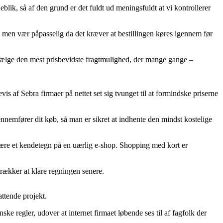
ik, så af den grund er det fuldt ud meningsfuldt at vi kontrollerer
en vær påpasselig da det kræver at bestillingen køres igennem før
u vælge den mest prisbevidste fragtmulighed, der mange gange –
is af Sebra firmaer på nettet set sig tvunget til at formindske priserne
nnemfører dit køb, så man er sikret at indhente den mindst kostelige
 være et kendetegn på en uærlig e-shop. Shopping med kort er
trækker at klare regningen senere.
ttende projekt.
 regler, udover at internet firmaet løbende ses til af fagfolk der