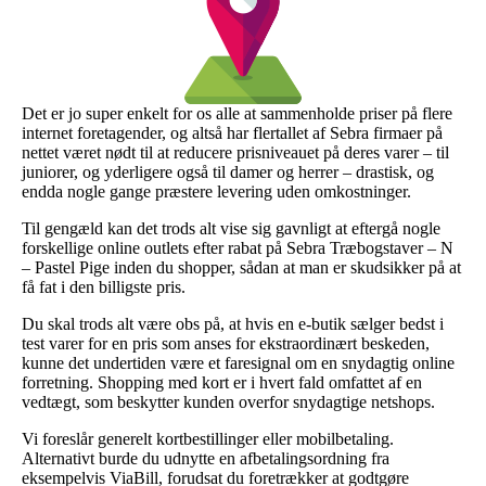
Det er jo super enkelt for os alle at sammenholde priser på flere
internet foretagender, og altså har flertallet af Sebra firmaer på
nettet været nødt til at reducere prisniveauet på deres varer – til
juniorer, og yderligere også til damer og herrer – drastisk, og
endda nogle gange præstere levering uden omkostninger.
Til gengæld kan det trods alt vise sig gavnligt at eftergå nogle
forskellige online outlets efter rabat på Sebra Træbogstaver – N
– Pastel Pige inden du shopper, sådan at man er skudsikker på at
få fat i den billigste pris.
Du skal trods alt være obs på, at hvis en e-butik sælger bedst i
test varer for en pris som anses for ekstraordinært beskeden,
kunne det undertiden være et faresignal om en snydagtig online
forretning. Shopping med kort er i hvert fald omfattet af en
vedtægt, som beskytter kunden overfor snydagtige netshops.
Vi foreslår generelt kortbestillinger eller mobilbetaling.
Alternativt burde du udnytte en afbetalingsordning fra
eksempelvis ViaBill, forudsat du foretrækker at godtgøre