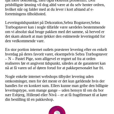
sjat mere bekostelig, men også ekstremt problemfri. Den
prisbilligste løsning vil dog altid være at du selv henter ordren,
hvilket står og falder med at du lever i kort afstand af e-
forretningens tilholdssted.
Leveringstidspunktet på Dekoration,Sebra Bogstaver,Sebra
Træbogstaver kan i nogle tilfælde være særdeles bestemmende
om vi absolut skal bruge pakken med det samme, så herved er
det skam aktuelt at man tjekker den estimerede leveringstid for
den vedkommende vare.
En stor portion internet outlets præsterer levering efter en enkelt
hverdag på deres favorit varer, eksempelvis Sebra Træbogstaver
– N – Pastel Pige, som alligevel er regnet ud fra at orden
realiseres før et angivent tidspunkt, således at de garanteret kan
nå at få varen ud af døren forud for at pakkepersonalet har fri.
Nogle enkelte internet webshops tilbyder levering uden
omkostninger, men for det meste er det kun gældende hvis der
handles for en konkret sum. Ellers kunne man gribe den billigste
leveringstype, som mange gange – uden hensyn til om du bor
nær Esbjerg, Hillerød eller Nivå – er at få fragtfirmaet til at køre
din bestilling til en pakkeshop.