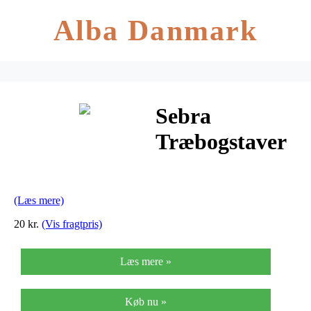
Alba Danmark
Sebra
Træbogstaver
– N – Pastel
Pige
(Læs mere)
20 kr.
(Vis fragtpris)
Læs mere »
Køb nu »