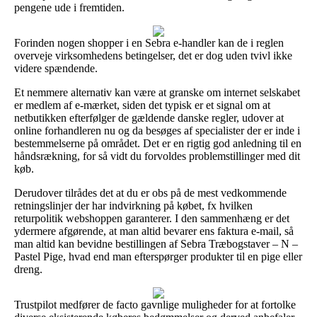
pengene ude i fremtiden.
Forinden nogen shopper i en Sebra e-handler kan de i reglen
overveje virksomhedens betingelser, det er dog uden tvivl ikke
videre spændende.
Et nemmere alternativ kan være at granske om internet selskabet
er medlem af e-mærket, siden det typisk er et signal om at
netbutikken efterfølger de gældende danske regler, udover at
online forhandleren nu og da besøges af specialister der er inde i
bestemmelserne på området. Det er en rigtig god anledning til en
håndsrækning, for så vidt du forvoldes problemstillinger med dit
køb.
Derudover tilrådes det at du er obs på de mest vedkommende
retningslinjer der har indvirkning på købet, fx hvilken
returpolitik webshoppen garanterer. I den sammenhæng er det
ydermere afgørende, at man altid bevarer ens faktura e-mail, så
man altid kan bevidne bestillingen af Sebra Træbogstaver – N –
Pastel Pige, hvad end man efterspørger produkter til en pige eller
dreng.
Trustpilot medfører de facto gavnlige muligheder for at fortolke