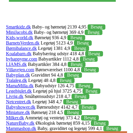
Smartkidz.dk
Baby- og børnetøj 2139 4,95
Besøg
MiniJacobi.dk
Baby- og børnetøj 369 4,9
Besøg
Kids-world.dk
Børnetøj 936 4,9
Besøg
BarnetsVerden.dk
Legetøj 5123 4,9
Besøg
Børnibalance.dk
Legetøj 1381 4,9
Besøg
Koalabarn.dk
Babybæring udstyr 418 4,8
Besøg
byhappyme.com
Babyartikler 1112 4,8
Besøg
LIAMS.dk
Babyartikler 384 4,8
Besøg
Villavejen.com
Børneværelset 1100 4,8
Besøg
Babyplan.dk
Graviditet 94 4,8
Besøg
Tralaleg.dk
Legetøj 48 4,8
Besøg
MamaMilla.dk
Babyudstyr 126 4,75
Besøg
Legehjulet.dk
Legetøj på hjul 3725 4,75
Besøg
Livrig.dk
Småbørnsudstyr 218 4,7
Besøg
Netcentret.dk
Legetøj 348 4,7
Besøg
Babyshower.dk
Børneudstyr 4142 4,7
Besøg
Miniature.dk
Børnetøj 218 4,5
Besøg
Milker.dk
Ammetøj og ventetøj 373 4,2
Besøg
NatureBaby.dk
Økologisk børnetøj 859 4,15
Besøg
Mammashop.dk
Baby, graviditet og legetøj 599 4,1
Besøg