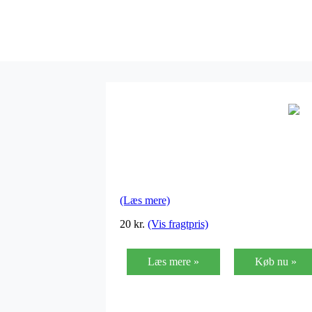
(Læs mere)
20 kr.
(Vis fragtpris)
Læs mere »
Køb nu »