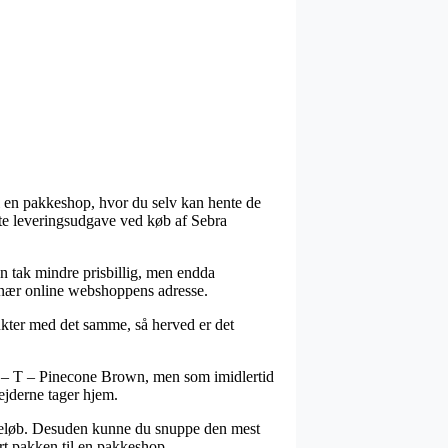
il en pakkeshop, hvor du selv kan hente de
ste leveringsudgave ved køb af Sebra
 en tak mindre prisbillig, men endda
r nær online webshoppens adresse.
ukter med det samme, så herved er det
r – T – Pinecone Brown, men som imidlertid
bejderne tager hjem.
sat beløb. Desuden kunne du snuppe den mest
ørt pakken til en pakkeshop.