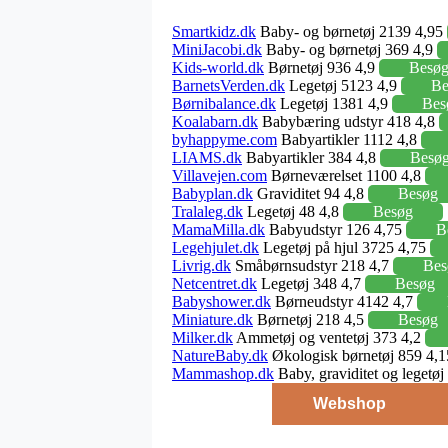
Smartkidz.dk
Baby- og børnetøj 2139 4,95
MiniJacobi.dk
Baby- og børnetøj 369 4,9
Kids-world.dk
Børnetøj 936 4,9
Besø
BarnetsVerden.dk
Legetøj 5123 4,9
Be
Børnibalance.dk
Legetøj 1381 4,9
Bes
Koalabarn.dk
Babybæring udstyr 418 4,8
byhappyme.com
Babyartikler 1112 4,8
LIAMS.dk
Babyartikler 384 4,8
Besø
Villavejen.com
Børneværelset 1100 4,8
Babyplan.dk
Graviditet 94 4,8
Besøg
Tralaleg.dk
Legetøj 48 4,8
Besøg
MamaMilla.dk
Babyudstyr 126 4,75
B
Legehjulet.dk
Legetøj på hjul 3725 4,75
Livrig.dk
Småbørnsudstyr 218 4,7
Bes
Netcentret.dk
Legetøj 348 4,7
Besøg
Babyshower.dk
Børneudstyr 4142 4,7
Miniature.dk
Børnetøj 218 4,5
Besøg
Milker.dk
Ammetøj og ventetøj 373 4,2
NatureBaby.dk
Økologisk børnetøj 859 4,
Mammashop.dk
Baby, graviditet og legetø
Webshop