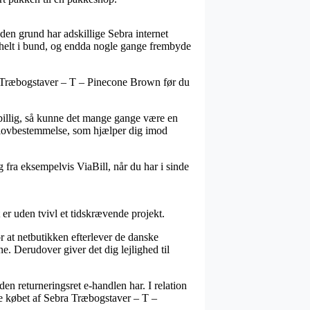
 den grund har adskillige Sebra internet
 – helt i bund, og endda nogle gange frembyde
ra Træbogstaver – T – Pinecone Brown før du
 billig, så kunne det mange gange være en
n lovbestemmelse, som hjælper dig imod
fra eksempelvis ViaBill, når du har i sinde
er uden tvivl et tidskrævende projekt.
or at netbutikken efterlever de danske
rne. Derudover giver det dig lejlighed til
en returneringsret e-handlen har. I relation
ise købet af Sebra Træbogstaver – T –