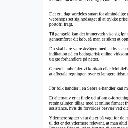
Det er i dag særdeles smart for almindelige m
webshops set sig nødsaget til at trykke pris
portofri fragt.
Til gengæld kan det immervæk vise sig lønn
gennemfører dit køb, så man er sikret at opn
Du skal bare være årvågen med, at hvis en o
indikation på en bedragerisk online virksom
uægte forhandlere på nettet.
Generelt anbefaler vi kortkøb eller MobileP
at afbetale regningen over et længere tidsru
Før folk handler i en Sebra e-handler kan m
Et alternativ er at finde ud af om e-forretni
retningslinjer, tillige med at online firmaet f
assistance, hvis du forvoldes besvær ved di
Ydermere støtter vi at du er på vagt for de 
til det er det ydermere relevant, at man alt