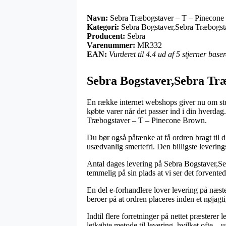
Navn:
Sebra Træbogstaver – T – Pinecon
Kategori:
Sebra Bogstaver,Sebra Træbogst
Producent:
Sebra
Varenummer:
MR332
EAN:
Vurderet til 4.4 ud af 5 stjerner bas
Sebra Bogstaver,Sebra Træ
En række internet webshops giver nu om stund
købte varer når det passer ind i din hverda
Træbogstaver – T – Pinecone Brown.
Du bør også påtænke at få ordren bragt til di
usædvanlig smertefri. Den billigste leverin
Antal dages levering på Sebra Bogstaver,Se
temmelig på sin plads at vi ser det forvente
En del e-forhandlere lover levering på næs
beroer på at ordren placeres inden et nøjagti
Indtil flere forretninger på nettet præstere
letkøbte metode til levering, hvilket ofte –