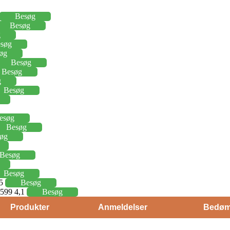
Besøg
Besøg
g
søg
øg
Besøg
Besøg
g
Besøg
esøg
Besøg
øg
Besøg
Besøg
15
Besøg
j 599 4,1
Besøg
Produkter
Anmeldelser
Bedøm