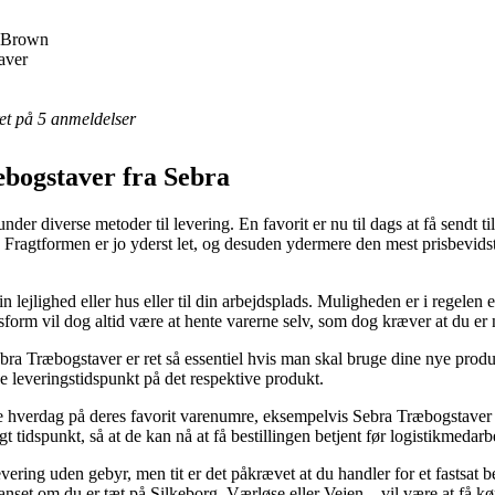
e Brown
aver
eret på 5 anmeldelser
bogstaver fra Sebra
er diverse metoder til levering. En favorit er nu til dags at få sendt t
g. Fragtformen er jo yderst let, og desuden ydermere den mest prisbevid
n lejlighed eller hus eller til din arbejdsplads. Muligheden er i regelen
gsform vil dog altid være at hente varerne selv, som dog kræver at du e
bra Træbogstaver er ret så essentiel hvis man skal bruge dine nye prod
de leveringstidspunkt på det respektive produkt.
te hverdag på deres favorit varenumre, eksempelvis Sebra Træbogstave
gt tidspunkt, så at de kan nå at få bestillingen betjent før logistikmedar
r levering uden gebyr, men tit er det påkrævet at du handler for et fast
 uanset om du er tæt på Silkeborg, Værløse eller Vejen – vil være at få k