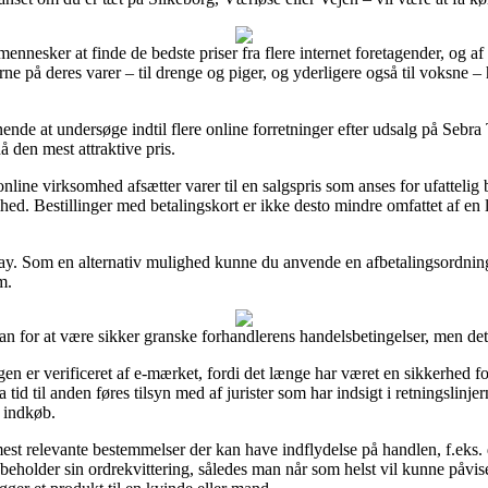
ennesker at finde de bedste priser fra flere internet foretagender, og af
erne på deres varer – til drenge og piger, og yderligere også til voksne
ende at undersøge indtil flere online forretninger efter udsalg på Seb
å den mest attraktive pris.
nline virksomhed afsætter varer til en salgspris som anses for ufattelig
hed. Bestillinger med betalingskort er ikke desto mindre omfattet af e
ay. Som en alternativ mulighed kunne du anvende en afbetalingsordning 
m.
an for at være sikker granske forhandlerens handelsbetingelser, men det 
ngen er verificeret af e-mærket, fordi det længe har været en sikkerhed f
ra tid til anden føres tilsyn med af jurister som har indsigt i retningslinje
t indkøb.
mest relevante bestemmelser der kan have indflydelse på handlen, f.eks. d
id beholder sin ordrekvittering, således man når som helst vil kunne påv