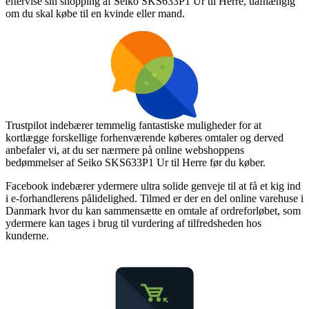
eftervise sin shopping af Seiko SKS633P1 Ur til Herre, uafhængig
om du skal købe til en kvinde eller mand.
Trustpilot indebærer temmelig fantastiske muligheder for at
kortlægge forskellige forhenværende køberes omtaler og derved
anbefaler vi, at du ser nærmere på online webshoppens
bedømmelser af Seiko SKS633P1 Ur til Herre før du køber.
Facebook indebærer ydermere ultra solide genveje til at få et kig ind
i e-forhandlerens pålidelighed. Tilmed er der en del online varehuse i
Danmark hvor du kan sammensætte en omtale af ordreforløbet, som
ydermere kan tages i brug til vurdering af tilfredsheden hos
kunderne.