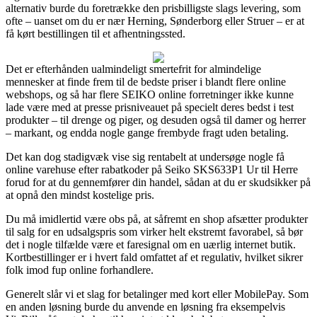
alternativ burde du foretrække den prisbilligste slags levering, som
ofte – uanset om du er nær Herning, Sønderborg eller Struer – er at
få kørt bestillingen til et afhentningssted.
Det er efterhånden ualmindeligt smertefrit for almindelige
mennesker at finde frem til de bedste priser i blandt flere online
webshops, og så har flere SEIKO online forretninger ikke kunne
lade være med at presse prisniveauet på specielt deres bedst i test
produkter – til drenge og piger, og desuden også til damer og herrer
– markant, og endda nogle gange frembyde fragt uden betaling.
Det kan dog stadigvæk vise sig rentabelt at undersøge nogle få
online varehuse efter rabatkoder på Seiko SKS633P1 Ur til Herre
forud for at du gennemfører din handel, sådan at du er skudsikker på
at opnå den mindst kostelige pris.
Du må imidlertid være obs på, at såfremt en shop afsætter produkter
til salg for en udsalgspris som virker helt ekstremt favorabel, så bør
det i nogle tilfælde være et faresignal om en uærlig internet butik.
Kortbestillinger er i hvert fald omfattet af et regulativ, hvilket sikrer
folk imod fup online forhandlere.
Generelt slår vi et slag for betalinger med kort eller MobilePay. Som
en anden løsning burde du anvende en løsning fra eksempelvis