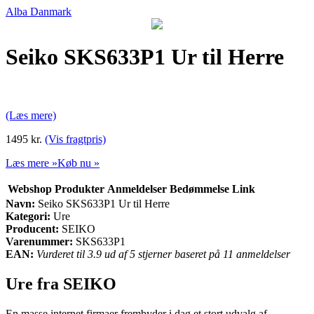
Alba Danmark
Seiko SKS633P1 Ur til Herre
(Læs mere)
1495 kr.
(Vis fragtpris)
Læs mere »
Køb nu »
Webshop
Produkter
Anmeldelser
Bedømmelse
Link
Navn:
Seiko SKS633P1 Ur til Herre
Kategori:
Ure
Producent:
SEIKO
Varenummer:
SKS633P1
EAN:
Vurderet til 3.9 ud af 5 stjerner baseret på 11 anmeldelser
Ure fra SEIKO
En masse internet firmaer frembyder i dag et stort udvalg af