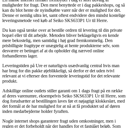
muligheder for fragt. Den mest benyttede er i dag pakkeshops, og så
kan du blot hente de nyindkøbte varer når der er mulighed for det.
Denne er nemlig ultra let, samt oftest endvidere den mindst kostelige
leveringsmetode ved køb af Seiko SKS633P1 Ur til Herre.
Du kan også tænke over at bestille ordren til levering til din private
bopæl eller til dit arbejde. Metoden bliver beklageligvis en kende
mere bekostelig, men samtidig i høj grad fremkommelig. Den
prisbilligste fragttype er unægtelig at hente produkterne selv, som
desværre er betinget af at du opholder dig nærved online
forhandlerens lager.
Leveringstiden på Ure er naturligvis usædvanlig central hvis man
har brug for din pakke øjeblikkeligt, så derfor er det uden tvivl
relevant at vi efterser den forventede leveringstid for det relevante
produkt.
Adskillige online outlets stiller garanti om 1 dags fragt på en række
af deres varenumre, eksempelvis Seiko SKS633P1 Ur til Herre, som
dog forudsætter at bestillingen laves før et nøjagtigt klokkeslæt, med
det formål at de har mulighed for at nå at få produktet ud af døren
inden medarbejderne holder fyraften.
Nogle internet shops garanterer fragt uden omkostninger, men i
reglen er det forbeholdt når der handles for et fastslået beløb. Som