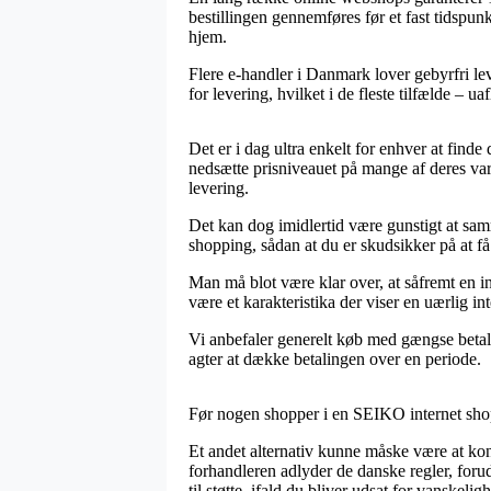
bestillingen gennemføres før et fast tidspun
hjem.
Flere e-handler i Danmark lover gebyrfri le
for levering, hvilket i de fleste tilfælde –
Det er i dag ultra enkelt for enhver at finde 
nedsætte prisniveauet på mange af deres vare
levering.
Det kan dog imidlertid være gunstigt at sa
shopping, sådan at du er skudsikker på at få 
Man må blot være klar over, at såfremt en int
være et karakteristika der viser en uærlig in
Vi anbefaler generelt køb med gængse betali
agter at dække betalingen over en periode.
Før nogen shopper i en SEIKO internet shop 
Et andet alternativ kunne måske være at ko
forhandleren adlyder de danske regler, foru
til støtte, ifald du bliver udsat for vanskelig