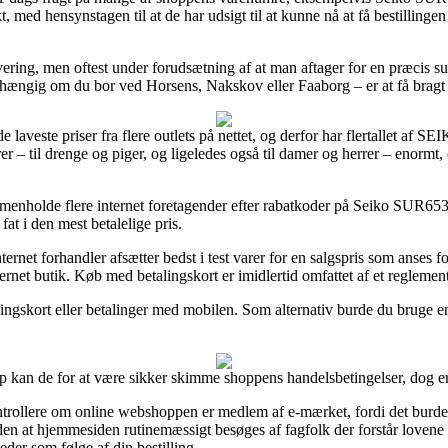
kt, med hensynstagen til at de har udsigt til at kunne nå at få bestillin
vering, men oftest under forudsætning af at man aftager for en præcis s
 uafhængig om du bor ved Horsens, Nakskov eller Faaborg – er at få bragt 
de laveste priser fra flere outlets på nettet, og derfor har flertallet af S
r – til drenge og piger, og ligeledes også til damer og herrer – enormt
mmenholde flere internet foretagender efter rabatkoder på Seiko SUR6
fat i den mest betalelige pris.
ernet forhandler afsætter bedst i test varer for en salgspris som anses f
ternet butik. Køb med betalingskort er imidlertid omfattet af et reglemen
ngskort eller betalinger med mobilen. Som alternativ burde du bruge en
kan de for at være sikker skimme shoppens handelsbetingelser, dog er d
ntrollere om online webshoppen er medlem af e-mærket, fordi det burde 
den at hjemmesiden rutinemæssigt besøges af fagfolk der forstår lovene 
heder som følge af din bestilling.