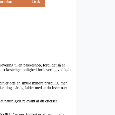
melse
Link
evering til en pakkeshop, fordi det så er
indst kostelige mulighed for levering ved køb
bliver ofte en smule mindre prisbillig, men
lket dog står og falder med at du lever nær
 naturligvis relevant at du efterser
653P1 Dameur, hvilket er afhængig af at