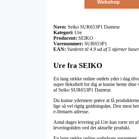
Webshop
Navn:
Seiko SUR653P1 Dameur
Kategori:
Ure
Producent:
SEIKO
Varenummer:
SUR653P1
EAN:
Vurderet til 4.9 ud af 5 stjerner bas
Ure fra SEIKO
En lang række online outlets yder i dag div
super fleksibelt for dig at kunne hente dine
af Seiko SUR653P1 Dameur.
Du kunne ydermere prøve at få produkterne le
lige så vel rigtig gnidningsløs. Den mest bet
e-firmaets adresse.
Antal dages levering på Ure kan være ret afg
leveringstiden ved det aktuelle produkt.
En lang række online webshops garanterer 