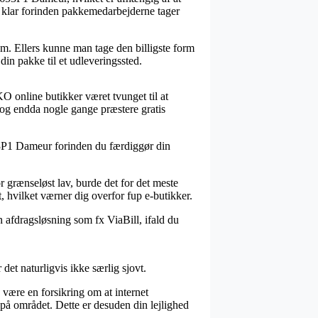
gen klar forinden pakkemedarbejderne tager
um. Ellers kunne man tage den billigste form
din pakke til et udleveringssted.
EIKO online butikker været tvunget til at
, og endda nogle gange præstere gratis
53P1 Dameur forinden du færdiggør din
or grænseløst lav, burde det for det meste
t, hvilket værner dig overfor fup e-butikker.
 afdragsløsning som fx ViaBill, ifald du
et naturligvis ikke særlig sjovt.
være en forsikring om at internet
på området. Dette er desuden din lejlighed