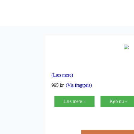
(Læs mere)
995 kr.
(Vis fragtpris)
Læs mere »
Køb nu »