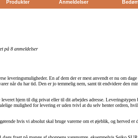
Produkter
Anmeldelser
Bedøm
eret på 8 anmeldelser
erse leveringsmuligheder. En af dem der er mest anvendt er nu om dage l
 varer når du har tid. Den er jo temmelig nem, samt tit endvidere den m
veret hjem til dig privat eller til dit arbejdes adresse. Leveringstypen 
alelige mulighed for levering er uden tvivl at du selv henter ordren, hvi
ørende hvis vi absolut skal bruge varerne om et øjeblik, og herved er det
1 dags fragt på mange af shoppens varenumre, eksempelvis Seiko SUR