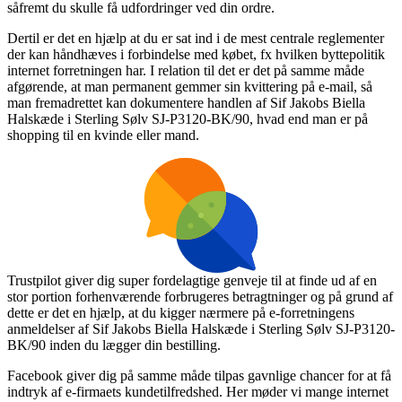
såfremt du skulle få udfordringer ved din ordre.
Dertil er det en hjælp at du er sat ind i de mest centrale reglementer
der kan håndhæves i forbindelse med købet, fx hvilken byttepolitik
internet forretningen har. I relation til det er det på samme måde
afgørende, at man permanent gemmer sin kvittering på e-mail, så
man fremadrettet kan dokumentere handlen af Sif Jakobs Biella
Halskæde i Sterling Sølv SJ-P3120-BK/90, hvad end man er på
shopping til en kvinde eller mand.
Trustpilot giver dig super fordelagtige genveje til at finde ud af en
stor portion forhenværende forbrugeres betragtninger og på grund af
dette er det en hjælp, at du kigger nærmere på e-forretningens
anmeldelser af Sif Jakobs Biella Halskæde i Sterling Sølv SJ-P3120-
BK/90 inden du lægger din bestilling.
Facebook giver dig på samme måde tilpas gavnlige chancer for at få
indtryk af e-firmaets kundetilfredshed. Her møder vi mange internet