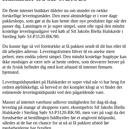
De fleste internet butikker tildeler nu om stunder en række
forskellige leveringsmåder. Den mest almindelige er i vore dage
pakkeshops, som gør at du kan hente dine nye produkter lige når det
passer dig. Løsningen er jo super simpel, samt ofte også den mindst
kostelige leveringsudgave ved køb af Sif Jakobs Biella Halskæde i
Sterling Sølv SJ-P3120-BK/90.
Du kunne lige så vel foretrække at få pakken sendt til dit hus eller til
dit arbejdes adresse. Leveringsformen bliver tit en anelse mere
pebret, men endda yderst simpel. Den mindst kostelige fragttype kan
ikke modsiges at være selv at hente ordren, som desværre beroer på
at du fysisk befinder dig med kort afstand til internet firmaets
hjemsted.
Leveringstidspunktet på Halskæder er super vital når vi har brug for
ordren øjeblikkeligt, så herved er det komplet klogt at vi finder det
estimerede leveringstidspunkt ved den pågældende vare.
Masser af internet varehuse udlover muligheden for dag-til-dag
levering på mange af shoppens varer, eksempelvis Sif Jakobs Biella
Halskæde i Sterling Sølv SJ-P3120-BK/90, men vær på vagt da det
forudsætter at bestillingen fuldbyrdes før et angivent tidspunkt,
således at de har en chance for at nå at få pakken afsted før
medarbejderne har fyraften.