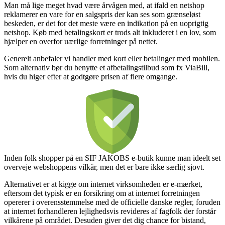
Man må lige meget hvad være årvågen med, at ifald en netshop
reklamerer en vare for en salgspris der kan ses som grænseløst
beskeden, er det for det meste være en indikation på en uoprigtig
netshop. Køb med betalingskort er trods alt inkluderet i en lov, som
hjælper en overfor uærlige forretninger på nettet.
Generelt anbefaler vi handler med kort eller betalinger med mobilen.
Som alternativ bør du benytte et afbetalingstilbud som fx ViaBill,
hvis du higer efter at godtgøre prisen af flere omgange.
Inden folk shopper på en SIF JAKOBS e-butik kunne man ideelt set
overveje webshoppens vilkår, men det er bare ikke særlig sjovt.
Alternativet er at kigge om internet virksomheden er e-mærket,
eftersom det typisk er en forsikring om at internet forretningen
opererer i overensstemmelse med de officielle danske regler, foruden
at internet forhandleren lejlighedsvis revideres af fagfolk der forstår
vilkårene på området. Desuden giver det dig chance for bistand,