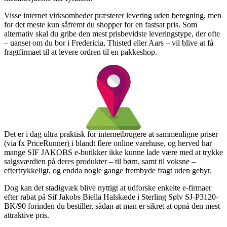
Visse internet virksomheder præsterer levering uden beregning, men
for det meste kun såfremt du shopper for en fastsat pris. Som
alternativ skal du gribe den mest prisbevidste leveringstype, der ofte
– uanset om du bor i Fredericia, Thisted eller Aars – vil blive at få
fragtfirmaet til at levere ordren til en pakkeshop.
Det er i dag ultra praktisk for internetbrugere at sammenligne priser
(via fx PriceRunner) i blandt flere online varehuse, og herved har
mange SIF JAKOBS e-butikker ikke kunne lade være med at trykke
salgsværdien på deres produkter – til børn, samt til voksne –
eftertrykkeligt, og endda nogle gange frembyde fragt uden gebyr.
Dog kan det stadigvæk blive nyttigt at udforske enkelte e-firmaer
efter rabat på Sif Jakobs Biella Halskæde i Sterling Sølv SJ-P3120-
BK/90 forinden du bestiller, sådan at man er sikret at opnå den mest
attraktive pris.