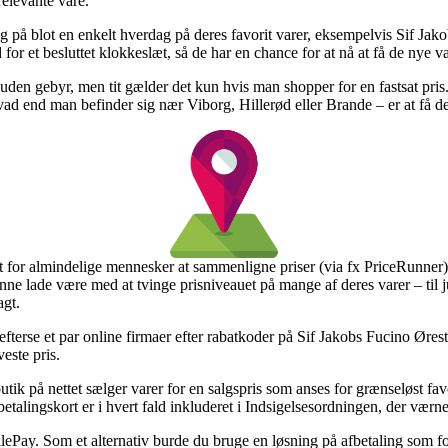
relevante vare.
g på blot en enkelt hverdag på deres favorit varer, eksempelvis Sif Jak
 for et besluttet klokkeslæt, så de har en chance for at nå at få de nye v
ng uden gebyr, men tit gælder det kun hvis man shopper for en fastsat pri
vad end man befinder sig nær Viborg, Hillerød eller Brande – er at få dem
t for almindelige mennesker at sammenligne priser (via fx PriceRunner) i
lade være med at tvinge prisniveauet på mange af deres varer – til jun
agt.
t efterse et par online firmaer efter rabatkoder på Sif Jakobs Fucino Ørest
este pris.
ik på nettet sælger varer for en salgspris som anses for grænseløst favo
alingskort er i hvert fald inkluderet i Indsigelsesordningen, der værner
lePay. Som et alternativ burde du bruge en løsning på afbetaling som fo