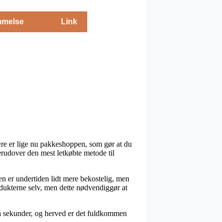
melse
Link
lære er lige nu pakkeshoppen, som gør at du
erudover den mest letkøbte metode til
en er undertiden lidt mere bekostelig, men
rodukterne selv, men dette nødvendiggør at
få sekunder, og herved er det fuldkommen