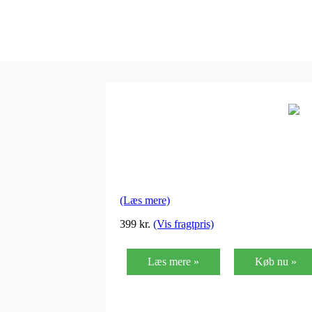
(Læs mere)
399 kr.
(Vis fragtpris)
Læs mere »
Køb nu »