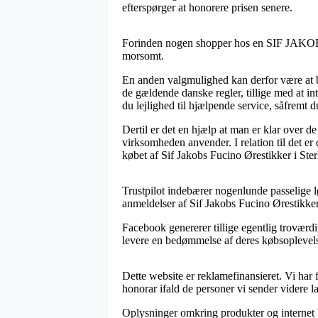
efterspørger at honorere prisen senere.
Forinden nogen shopper hos en SIF JAKOBS i
morsomt.
En anden valgmulighed kan derfor være at 
de gældende danske regler, tillige med at i
du lejlighed til hjælpende service, såfremt 
Dertil er det en hjælp at man er klar over 
virksomheden anvender. I relation til det er
købet af Sif Jakobs Fucino Ørestikker i Ster
Trustpilot indebærer nogenlunde passelige l
anmeldelser af Sif Jakobs Fucino Ørestikker 
Facebook genererer tillige egentlig troværdi
levere en bedømmelse af deres købsoplevelse, 
Dette website er reklamefinansieret. Vi ha
honorar ifald de personer vi sender videre la
Oplysninger omkring produkter og internet b