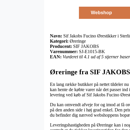
Webshop
Navn:
Sif Jakobs Fucino Ørestikker i Sterl
Kategori:
Øreringe
Producent:
SIF JAKOBS
Varenummer:
SJ-E1015-BK
EAN:
Vurderet til 4.1 ud af 5 stjerner bas
Øreringe fra SIF JAKOBS
En lang række butikker på nettet tildeler nu
kan hente de købte varer når det passer ind
levering ved køb af Sif Jakobs Fucino Øresti
Du kan omvendt afveje for og imod at få ord
på den anden side i høj grad enkel. Den pris
du befinder dig nærved webshoppens bopæ
Leveringshastigheden på Øreringe kan i nog