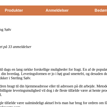
Produkter
Anmeldelser
Bedøm
ing Sølv
eret på 33 anmeldelser
 til dags en lang række forskellige muligheder for fragt. En af de popu
 i din hverdag. Leveringsformen er jo i høj grad smertefri, og desuden d
kker i Sterling Sølv.
ren bragt til din hjemmeadresse eller til adressen på dit arbejde. Metod
billigste leveringsmulighed vil dog i de fleste tilfælde være at hente p
l.
le tilfælde være ualmindeligt aktuel hvis man har brug for ordren om 