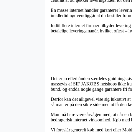
centralt at du tjekker leveringstiden for den 
En masse internet handler garanterer leverin
imidlertid nødvendiggør at du bestiller forud
Indtil flere internet firmaer tilbyder leveri
betalelige leveringsmanér, hvilket oftest – h
Det er jo efterhånden særdeles gnidningsløs
massevis af SIF JAKOBS netshops ikke kunne 
bund, og endda nogle gange garantere fri fr
Derfor kan det alligevel vise sig lukrativt a
så man er på den sikre side med at få den lav
Man må bare være årvågen med, at når en but
bedragerisk internet virksomhed. Køb med bet
Vi foreslår generelt køb med kort eller Mobi