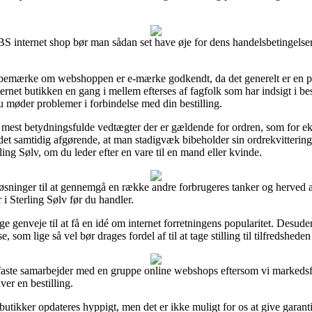
nternet shop bør man sådan set have øje for dens handelsbetingelser, 
bemærke om webshoppen er e-mærke godkendt, da det generelt er en påv
nternet butikken en gang i mellem efterses af fagfolk som har indsigt i
du møder problemer i forbindelse med din bestilling.
de mest betydningsfulde vedtægter der er gældende for ordren, som for ek
 det samtidig afgørende, at man stadigvæk bibeholder sin ordrekvittering
ling Sølv, om du leder efter en vare til en mand eller kvinde.
øsninger til at gennemgå en række andre forbrugeres tanker og herved a
i Sterling Sølv før du handler.
ge genveje til at få en idé om internet forretningens popularitet. Desud
som lige så vel bør drages fordel af til at tage stilling til tilfredshede
r faste samarbejder med en gruppe online webshops eftersom vi markeds
ver en bestilling.
utikker opdateres hyppigt, men det er ikke muligt for os at give garant