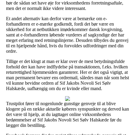
bør de sådan set have øje for virksomhedens forretningsaftale,
men det er normalt ikke videre interessant.
Et andet alternativ kan derfor være at bemærke om e-
forhandleren er e-mærke godkendt, fordi det bør være en
sikkerhed for at netbutikken imødekommer dansk lovgivning,
samt at e-forhandleren løbende vurderes af sagkyndige der har
meget erfaring med retningslinjerne. Desuden tilbydes du genvej
til en hjælpende hånd, hvis du forvoldes udfordringer med din
ordre.
Tillige er det klogt at man er klar over de mest betydningsfulde
forhold der kan have indflydelse på transaktionen, f.eks. hvilken
returrettighed hjemmesiden garanterer. Her er det også vigtigt, at
man permanent bevarer ens ordremail, således man når som helst
vil kunne bevidne ordren af Sif Jakobs Novoli Sei Sølv
Halskæde, uafhængig om du er kvinde eller mand.
Trustpilot fører til nogenlunde gunstige genveje til at blive
klogere på en række aktuelle køberes synspunkter og derved kan
det være til hjælp, at du iagttager online virksomhedens
bedømmelser af Sif Jakobs Novoli Sei Sølv Halskæde før du
lægger din bestilling.