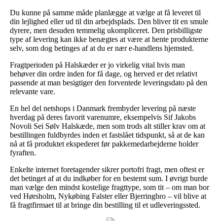
Du kunne på samme måde planlægge at vælge at få leveret til
din lejlighed eller ud til din arbejdsplads. Den bliver tit en smule
dyrere, men desuden temmelig ukompliceret. Den prisbilligste
type af levering kan ikke benægtes at være at hente produkterne
selv, som dog betinges af at du er nær e-handlens hjemsted.
Fragtperioden på Halskæder er jo virkelig vital hvis man
behøver din ordre inden for få dage, og herved er det relativt
passende at man besigtiger den forventede leveringsdato på den
relevante vare.
En hel del netshops i Danmark frembyder levering på næste
hverdag på deres favorit varenumre, eksempelvis Sif Jakobs
Novoli Sei Sølv Halskæde, men som trods alt stiller krav om at
bestillingen fuldbyrdes inden et fastslået tidspunkt, så at de kan
nå at få produktet ekspederet før pakkemedarbejderne holder
fyraften.
Enkelte internet foretagender sikrer portofri fragt, men oftest er
det betinget af at du indkøber for en bestemt sum. I øvrigt burde
man vælge den mindst kostelige fragttype, som tit – om man bor
ved Hørsholm, Nykøbing Falster eller Bjerringbro – vil blive at
få fragtfirmaet til at bringe din bestilling til et udleveringssted.