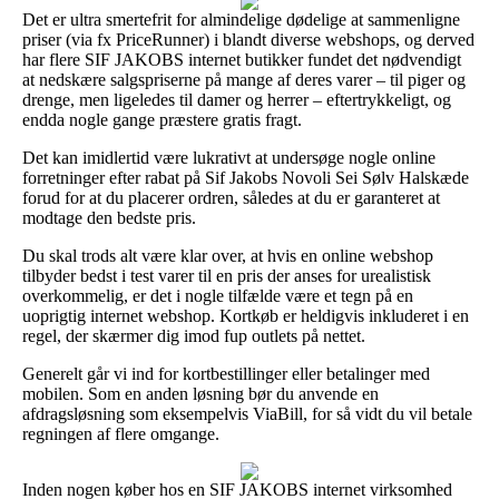
Det er ultra smertefrit for almindelige dødelige at sammenligne
priser (via fx PriceRunner) i blandt diverse webshops, og derved
har flere SIF JAKOBS internet butikker fundet det nødvendigt
at nedskære salgspriserne på mange af deres varer – til piger og
drenge, men ligeledes til damer og herrer – eftertrykkeligt, og
endda nogle gange præstere gratis fragt.
Det kan imidlertid være lukrativt at undersøge nogle online
forretninger efter rabat på Sif Jakobs Novoli Sei Sølv Halskæde
forud for at du placerer ordren, således at du er garanteret at
modtage den bedste pris.
Du skal trods alt være klar over, at hvis en online webshop
tilbyder bedst i test varer til en pris der anses for urealistisk
overkommelig, er det i nogle tilfælde være et tegn på en
uoprigtig internet webshop. Kortkøb er heldigvis inkluderet i en
regel, der skærmer dig imod fup outlets på nettet.
Generelt går vi ind for kortbestillinger eller betalinger med
mobilen. Som en anden løsning bør du anvende en
afdragsløsning som eksempelvis ViaBill, for så vidt du vil betale
regningen af flere omgange.
Inden nogen køber hos en SIF JAKOBS internet virksomhed