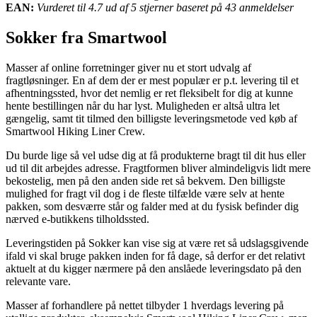
EAN:
Vurderet til 4.7 ud af 5 stjerner baseret på 43 anmeldelser
Sokker fra Smartwool
Masser af online forretninger giver nu et stort udvalg af
fragtløsninger. En af dem der er mest populær er p.t. levering til et
afhentningssted, hvor det nemlig er ret fleksibelt for dig at kunne
hente bestillingen når du har lyst. Muligheden er altså ultra let
gængelig, samt tit tilmed den billigste leveringsmetode ved køb af
Smartwool Hiking Liner Crew.
Du burde lige så vel udse dig at få produkterne bragt til dit hus eller
ud til dit arbejdes adresse. Fragtformen bliver almindeligvis lidt mere
bekostelig, men på den anden side ret så bekvem. Den billigste
mulighed for fragt vil dog i de fleste tilfælde være selv at hente
pakken, som desværre står og falder med at du fysisk befinder dig
nærved e-butikkens tilholdssted.
Leveringstiden på Sokker kan vise sig at være ret så udslagsgivende
ifald vi skal bruge pakken inden for få dage, så derfor er det relativt
aktuelt at du kigger nærmere på den anslåede leveringsdato på den
relevante vare.
Masser af forhandlere på nettet tilbyder 1 hverdags levering på