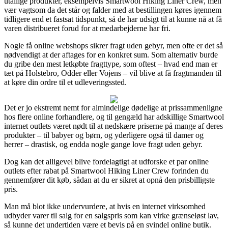
utallige produkter, eksempelvis Smartwool Hiking Liner Crew, men
vær vagtsom da det står og falder med at bestillingen køres igennem
tidligere end et fastsat tidspunkt, så de har udsigt til at kunne nå at få
varen distribueret forud for at medarbejderne har fri.
Nogle få online webshops sikrer fragt uden gebyr, men ofte er det så
nødvendigt at der aftages for en konkret sum. Som alternativ burde
du gribe den mest letkøbte fragttype, som oftest – hvad end man er
tæt på Holstebro, Odder eller Vojens – vil blive at få fragtmanden til
at køre din ordre til et udleveringssted.
Det er jo ekstremt nemt for almindelige dødelige at prissammenligne
hos flere online forhandlere, og til gengæld har adskillige Smartwool
internet outlets været nødt til at nedskære priserne på mange af deres
produkter – til babyer og børn, og yderligere også til damer og
herrer – drastisk, og endda nogle gange love fragt uden gebyr.
Dog kan det alligevel blive fordelagtigt at udforske et par online
outlets efter rabat på Smartwool Hiking Liner Crew forinden du
gennemfører dit køb, sådan at du er sikret at opnå den prisbilligste
pris.
Man må blot ikke undervurdere, at hvis en internet virksomhed
udbyder varer til salg for en salgspris som kan virke grænseløst lav,
så kunne det undertiden være et bevis på en svindel online butik.