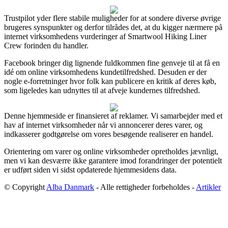
Trustpilot yder flere stabile muligheder for at sondere diverse øvrige
brugeres synspunkter og derfor tilrådes det, at du kigger nærmere på
internet virksomhedens vurderinger af Smartwool Hiking Liner
Crew forinden du handler.
Facebook bringer dig lignende fuldkommen fine genveje til at få en
idé om online virksomhedens kundetilfredshed. Desuden er der
nogle e-forretninger hvor folk kan publicere en kritik af deres køb,
som ligeledes kan udnyttes til at afveje kundernes tilfredshed.
Denne hjemmeside er finansieret af reklamer. Vi samarbejder med et
hav af internet virksomheder når vi annoncerer deres varer, og
indkasserer godtgørelse om vores besøgende realiserer en handel.
Orientering om varer og online virksomheder opretholdes jævnligt,
men vi kan desværre ikke garantere imod forandringer der potentielt
er udført siden vi sidst opdaterede hjemmesidens data.
© Copyright
Alba Danmark
- Alle rettigheder forbeholdes -
Artikler