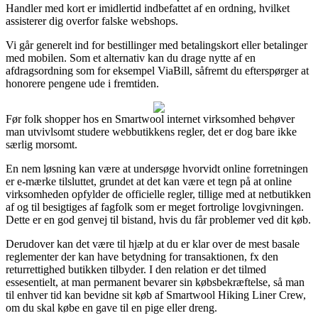
Handler med kort er imidlertid indbefattet af en ordning, hvilket
assisterer dig overfor falske webshops.
Vi går generelt ind for bestillinger med betalingskort eller betalinger
med mobilen. Som et alternativ kan du drage nytte af en
afdragsordning som for eksempel ViaBill, såfremt du efterspørger at
honorere pengene ude i fremtiden.
Før folk shopper hos en Smartwool internet virksomhed behøver
man utvivlsomt studere webbutikkens regler, det er dog bare ikke
særlig morsomt.
En nem løsning kan være at undersøge hvorvidt online forretningen
er e-mærke tilsluttet, grundet at det kan være et tegn på at online
virksomheden opfylder de officielle regler, tillige med at netbutikken
af og til besigtiges af fagfolk som er meget fortrolige lovgivningen.
Dette er en god genvej til bistand, hvis du får problemer ved dit køb.
Derudover kan det være til hjælp at du er klar over de mest basale
reglementer der kan have betydning for transaktionen, fx den
returrettighed butikken tilbyder. I den relation er det tilmed
essesentielt, at man permanent bevarer sin købsbekræftelse, så man
til enhver tid kan bevidne sit køb af Smartwool Hiking Liner Crew,
om du skal købe en gave til en pige eller dreng.