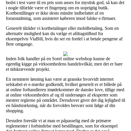
bedst i test varer til en pris som anses for mystisk god, så kan det
i nogle tilfælde være et fingerpeg om en uoprigtig butik.
Kortbestillinger er ikke desto mindre indbefattet af en
foranstaltning, som assisterer køberen imod falske e-firmaer.
Generelt tilråder vi kortbetalinger eller mobilbetaling. Som en
alternativ mulighed kan du vælge et afdragstilbud fra
eksempelvis ViaBill, hvis du ser en fordel i at betale pengene af
flere omgange.
Inden folk handler på en Sorel online webshop kunne de
egentlig kigge på virksomhedens handelsvilkår, men det er bare
et tidskrævende projekt.
En nemmere løsning kan være at granske hvorvidt internet
selskabet er e-mærke godkendt, hvilket generelt er et billede på
at online forhandleren imødekommer de danske love, tillige med
at online virksomheden af og til undersøges af eksperter som
mestrer reglerne på området. Derudover giver det dig lejlighed til
en håndsrækning, når du forvoldes besvær som følge af din
shopping.
Desuden foreslår vi at man er påpasselig med de primære
reglementer i forbindelse med bestillingen, som for eksempel