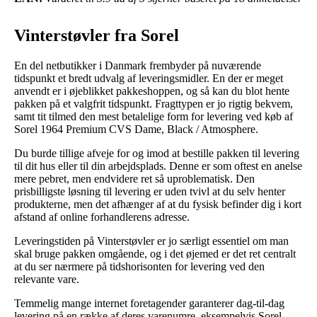
Vinterstøvler fra Sorel
En del netbutikker i Danmark frembyder på nuværende
tidspunkt et bredt udvalg af leveringsmidler. En der er meget
anvendt er i øjeblikket pakkeshoppen, og så kan du blot hente
pakken på et valgfrit tidspunkt. Fragttypen er jo rigtig bekvem,
samt tit tilmed den mest betalelige form for levering ved køb af
Sorel 1964 Premium CVS Dame, Black / Atmosphere.
Du burde tillige afveje for og imod at bestille pakken til levering
til dit hus eller til din arbejdsplads. Denne er som oftest en anelse
mere pebret, men endvidere ret så uproblematisk. Den
prisbilligste løsning til levering er uden tvivl at du selv henter
produkterne, men det afhænger af at du fysisk befinder dig i kort
afstand af online forhandlerens adresse.
Leveringstiden på Vinterstøvler er jo særligt essentiel om man
skal bruge pakken omgående, og i det øjemed er det ret centralt
at du ser nærmere på tidshorisonten for levering ved den
relevante vare.
Temmelig mange internet foretagender garanterer dag-til-dag
levering på en række af deres varenumre, eksempelvis Sorel