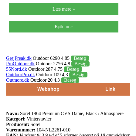
Læs mere »
Køb nu »
GrejFreak.dk
Outdoor 6290 4,85
Besøg
ProOutdoor.dk
Outdoor 2756 4,8
Besøg
55Nord.dk
Outdoor 287 4,75
Besøg
OutdoorPro.dk
Outdoor 109 4,3
Besøg
Outmore.dk
Outdoor 20 4,3
Besøg
Webshop
Link
Navn:
Sorel 1964 Premium CVS Dame, Black / Atmosphere
Kategori:
Vinterstøvler
Producent:
Sorel
Varenummer:
104-NL2261-010
EAN:
Vurderet til 3.9 ud af 5 stjerner baseret på 18 anmeldelser