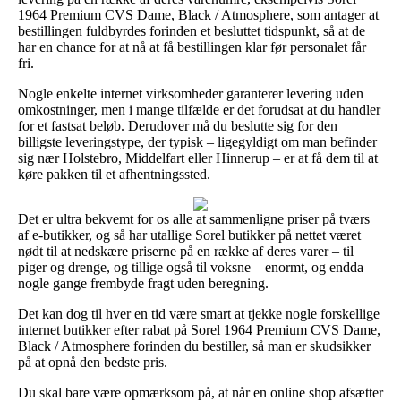
1964 Premium CVS Dame, Black / Atmosphere, som antager at
bestillingen fuldbyrdes forinden et besluttet tidspunkt, så at de
har en chance for at nå at få bestillingen klar før personalet får
fri.
Nogle enkelte internet virksomheder garanterer levering uden
omkostninger, men i mange tilfælde er det forudsat at du handler
for et fastsat beløb. Derudover må du beslutte sig for den
billigste leveringstype, der typisk – ligegyldigt om man befinder
sig nær Holstebro, Middelfart eller Hinnerup – er at få dem til at
køre pakken til et afhentningssted.
Det er ultra bekvemt for os alle at sammenligne priser på tværs
af e-butikker, og så har utallige Sorel butikker på nettet været
nødt til at nedskære priserne på en række af deres varer – til
piger og drenge, og tillige også til voksne – enormt, og endda
nogle gange frembyde fragt uden beregning.
Det kan dog til hver en tid være smart at tjekke nogle forskellige
internet butikker efter rabat på Sorel 1964 Premium CVS Dame,
Black / Atmosphere forinden du bestiller, så man er skudsikker
på at opnå den bedste pris.
Du skal bare være opmærksom på, at når en online shop afsætter