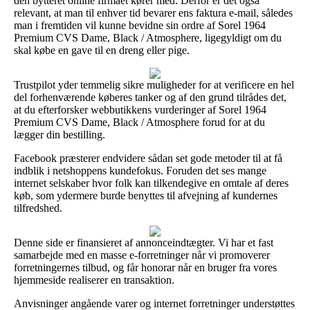
den bytteret online firmaet kører med. Derfor er det også
relevant, at man til enhver tid bevarer ens faktura e-mail, således
man i fremtiden vil kunne bevidne sin ordre af Sorel 1964
Premium CVS Dame, Black / Atmosphere, ligegyldigt om du
skal købe en gave til en dreng eller pige.
Trustpilot yder temmelig sikre muligheder for at verificere en hel
del forhenværende køberes tanker og af den grund tilrådes det,
at du efterforsker webbutikkens vurderinger af Sorel 1964
Premium CVS Dame, Black / Atmosphere forud for at du
lægger din bestilling.
Facebook præsterer endvidere sådan set gode metoder til at få
indblik i netshoppens kundefokus. Foruden det ses mange
internet selskaber hvor folk kan tilkendegive en omtale af deres
køb, som ydermere burde benyttes til afvejning af kundernes
tilfredshed.
Denne side er finansieret af annonceindtægter. Vi har et fast
samarbejde med en masse e-forretninger når vi promoverer
forretningernes tilbud, og får honorar når en bruger fra vores
hjemmeside realiserer en transaktion.
Anvisninger angående varer og internet forretninger understøttes