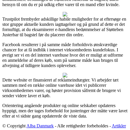
hensyn til om du er på udkig efter varer til en mand eller kvinde.
Trustpilot frembyder adskillige habile muligheder for at eftersøge en
stor gruppe aktuelle kunders iagttagelser og på grund af dette er det
fornuftigt, at du eksaminerer e-handlens bedømmelser af Støtteben
Justerbar til bagstel før du placerer din ordre.
Facebook resulterer i på samme måde forholdsvis ønskværdige
chancer for at få indblik i internet virksomhedens kundefokus. I
øvrigt ser vi en del internet varehuse hvor det er muligt at udforme
en anmeldelse af deres køb, som på samme måde kan bruges til
afvejning af tidligere kunders oplevelser.
Dette website er finansieret af reklameindtægter. Vi arbejder tæt
sammen med en række online varehuse idet vi publicerer
virksomhedernes varer, og høster provision såfremt de brugere vi
sender videre laver et køb.
Orientering angående produkter og online selskaber opdateres
hyppigt, men der tages forbehold for justeringer der måtte være lavet
efter at vi sidste gang opdaterede de viste data.
© Copyright
Alba Danmark
- Alle rettigheder forbeholdes -
Artikler