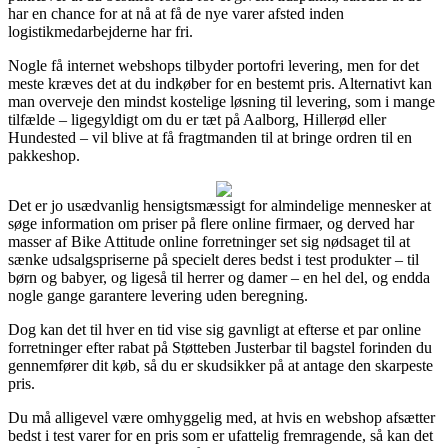
har en chance for at nå at få de nye varer afsted inden
logistikmedarbejderne har fri.
Nogle få internet webshops tilbyder portofri levering, men for det
meste kræves det at du indkøber for en bestemt pris. Alternativt kan
man overveje den mindst kostelige løsning til levering, som i mange
tilfælde – ligegyldigt om du er tæt på Aalborg, Hillerød eller
Hundested – vil blive at få fragtmanden til at bringe ordren til en
pakkeshop.
Det er jo usædvanlig hensigtsmæssigt for almindelige mennesker at
søge information om priser på flere online firmaer, og derved har
masser af Bike Attitude online forretninger set sig nødsaget til at
sænke udsalgspriserne på specielt deres bedst i test produkter – til
børn og babyer, og ligeså til herrer og damer – en hel del, og endda
nogle gange garantere levering uden beregning.
Dog kan det til hver en tid vise sig gavnligt at efterse et par online
forretninger efter rabat på Støtteben Justerbar til bagstel forinden du
gennemfører dit køb, så du er skudsikker på at antage den skarpeste
pris.
Du må alligevel være omhyggelig med, at hvis en webshop afsætter
bedst i test varer for en pris som er ufattelig fremragende, så kan det