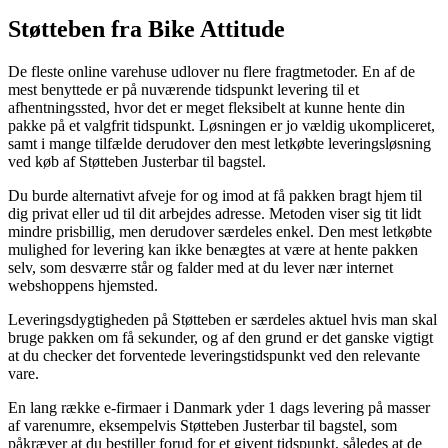
Støtteben fra Bike Attitude
De fleste online varehuse udlover nu flere fragtmetoder. En af de
mest benyttede er på nuværende tidspunkt levering til et
afhentningssted, hvor det er meget fleksibelt at kunne hente din
pakke på et valgfrit tidspunkt. Løsningen er jo vældig ukompliceret,
samt i mange tilfælde derudover den mest letkøbte leveringsløsning
ved køb af Støtteben Justerbar til bagstel.
Du burde alternativt afveje for og imod at få pakken bragt hjem til
dig privat eller ud til dit arbejdes adresse. Metoden viser sig tit lidt
mindre prisbillig, men derudover særdeles enkel. Den mest letkøbte
mulighed for levering kan ikke benægtes at være at hente pakken
selv, som desværre står og falder med at du lever nær internet
webshoppens hjemsted.
Leveringsdygtigheden på Støtteben er særdeles aktuel hvis man skal
bruge pakken om få sekunder, og af den grund er det ganske vigtigt
at du checker det forventede leveringstidspunkt ved den relevante
vare.
En lang række e-firmaer i Danmark yder 1 dags levering på masser
af varenumre, eksempelvis Støtteben Justerbar til bagstel, som
påkræver at du bestiller forud for et givent tidspunkt, således at de