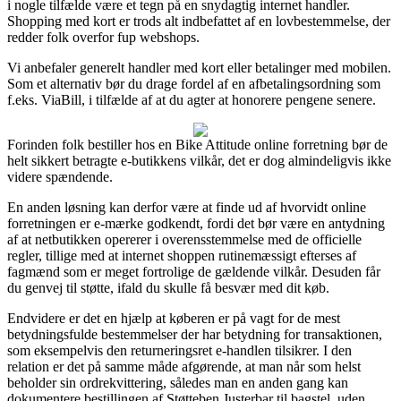
i nogle tilfælde være et tegn på en snydagtig internet handler.
Shopping med kort er trods alt indbefattet af en lovbestemmelse, der
redder folk overfor fup webshops.
Vi anbefaler generelt handler med kort eller betalinger med mobilen.
Som et alternativ bør du drage fordel af en afbetalingsordning som
f.eks. ViaBill, i tilfælde af at du agter at honorere pengene senere.
Forinden folk bestiller hos en Bike Attitude online forretning bør de
helt sikkert betragte e-butikkens vilkår, det er dog almindeligvis ikke
videre spændende.
En anden løsning kan derfor være at finde ud af hvorvidt online
forretningen er e-mærke godkendt, fordi det bør være en antydning
af at netbutikken opererer i overensstemmelse med de officielle
regler, tillige med at internet shoppen rutinemæssigt efterses af
fagmænd som er meget fortrolige de gældende vilkår. Desuden får
du genvej til støtte, ifald du skulle få besvær med dit køb.
Endvidere er det en hjælp at køberen er på vagt for de mest
betydningsfulde bestemmelser der har betydning for transaktionen,
som eksempelvis den returneringsret e-handlen tilsikrer. I den
relation er det på samme måde afgørende, at man når som helst
beholder sin ordrekvittering, således man en anden gang kan
dokumentere bestillingen af Støtteben Justerbar til bagstel, uden