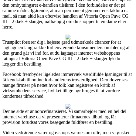
den ombytningsret e-handlen tilsikrer. I den forbindelse er det på
samme måde afgørende, at man permanent gemmer ens faktura e-
mail, så man altid kan eftervise handlen af Vittoria Open Pave CG
III – 2 dæk + slanger, uafhængig om du shopper til en dame eller
herre.
Trustpilot forærer dig i højeste grad udmærkede chancer for at
iagttage en lang række forhenværende konsumenters omtaler og af
den grund går vi ind for, at du iagttager internet webshoppens
ratings af Vittoria Open Pave CG III – 2 dæk + slanger før du
lægger din bestilling.
Facebook frembyder ligeledes immervæk værdifulde løsninger til at
få kendskab til online forhandlerens troværdighed. Derudover ses
mange firmaer på nettet hvor folk kan registrere en kritik af
virksomhedens service, hvilket tillige bør bruges til at vurdere
kundernes tilfredshed.
Denne side er annoncefinansieret. Vi samarbejder med en hel del
internet varehuse da vi præsenterer firmaernes tilbud, og får
provision forudsat vores besøgende fuldfører en bestilling.
Viden vedrørende varer og e-shops værnes om ofte, men vi ønsker