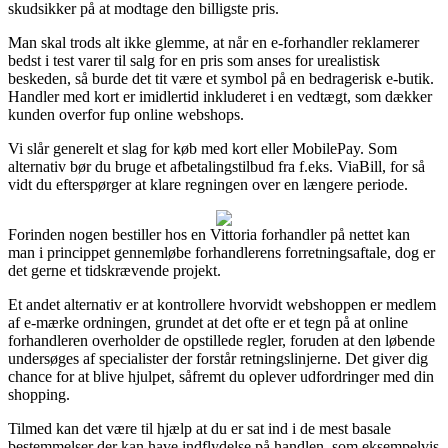
skudsikker på at modtage den billigste pris.
Man skal trods alt ikke glemme, at når en e-forhandler reklamerer
bedst i test varer til salg for en pris som anses for urealistisk
beskeden, så burde det tit være et symbol på en bedragerisk e-butik.
Handler med kort er imidlertid inkluderet i en vedtægt, som dækker
kunden overfor fup online webshops.
Vi slår generelt et slag for køb med kort eller MobilePay. Som
alternativ bør du bruge et afbetalingstilbud fra f.eks. ViaBill, for så
vidt du efterspørger at klare regningen over en længere periode.
Forinden nogen bestiller hos en Vittoria forhandler på nettet kan
man i princippet gennemløbe forhandlerens forretningsaftale, dog er
det gerne et tidskrævende projekt.
Et andet alternativ er at kontrollere hvorvidt webshoppen er medlem
af e-mærke ordningen, grundet at det ofte er et tegn på at online
forhandleren overholder de opstillede regler, foruden at den løbende
undersøges af specialister der forstår retningslinjerne. Det giver dig
chance for at blive hjulpet, såfremt du oplever udfordringer med din
shopping.
Tilmed kan det være til hjælp at du er sat ind i de mest basale
bestemmelser der kan have indflydelse på handlen, som eksempelvis