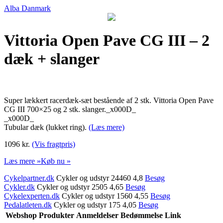
Alba Danmark
Vittoria Open Pave CG III – 2
dæk + slanger
Super lækkert racerdæk-sæt bestående af 2 stk. Vittoria Open Pave
CG III 700×25 og 2 stk. slanger._x000D_
_x000D_
Tubular dæk (lukket ring).
(Læs mere)
1096 kr.
(Vis fragtpris)
Læs mere »
Køb nu »
Cykelpartner.dk
Cykler og udstyr 24460 4,8
Besøg
Cykler.dk
Cykler og udstyr 2505 4,65
Besøg
Cykelexperten.dk
Cykler og udstyr 1560 4,55
Besøg
Pedalatleten.dk
Cykler og udstyr 175 4,05
Besøg
Webshop
Produkter
Anmeldelser
Bedømmelse
Link