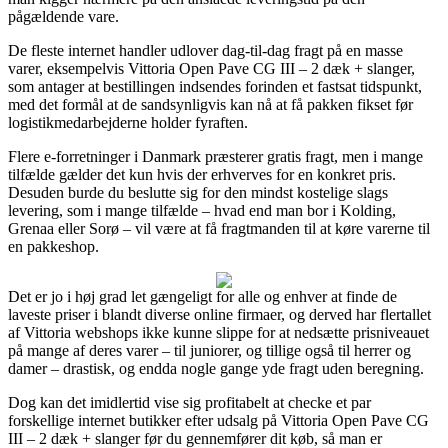
pågældende vare.
De fleste internet handler udlover dag-til-dag fragt på en masse
varer, eksempelvis Vittoria Open Pave CG III – 2 dæk + slanger,
som antager at bestillingen indsendes forinden et fastsat tidspunkt,
med det formål at de sandsynligvis kan nå at få pakken fikset før
logistikmedarbejderne holder fyraften.
Flere e-forretninger i Danmark præsterer gratis fragt, men i mange
tilfælde gælder det kun hvis der erhverves for en konkret pris.
Desuden burde du beslutte sig for den mindst kostelige slags
levering, som i mange tilfælde – hvad end man bor i Kolding,
Grenaa eller Sorø – vil være at få fragtmanden til at køre varerne til
en pakkeshop.
Det er jo i høj grad let gængeligt for alle og enhver at finde de
laveste priser i blandt diverse online firmaer, og derved har flertallet
af Vittoria webshops ikke kunne slippe for at nedsætte prisniveauet
på mange af deres varer – til juniorer, og tillige også til herrer og
damer – drastisk, og endda nogle gange yde fragt uden beregning.
Dog kan det imidlertid vise sig profitabelt at checke et par
forskellige internet butikker efter udsalg på Vittoria Open Pave CG
III – 2 dæk + slanger før du gennemfører dit køb, så man er