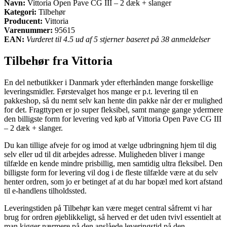
Navn:
Vittoria Open Pave CG III – 2 dæk + slanger
Kategori:
Tilbehør
Producent:
Vittoria
Varenummer:
95615
EAN:
Vurderet til 4.5 ud af 5 stjerner baseret på 38 anmeldelser
Tilbehør fra Vittoria
En del netbutikker i Danmark yder efterhånden mange forskellige
leveringsmidler. Førstevalget hos mange er p.t. levering til en
pakkeshop, så du nemt selv kan hente din pakke når der er mulighed
for det. Fragttypen er jo super fleksibel, samt mange gange ydermere
den billigste form for levering ved køb af Vittoria Open Pave CG III
– 2 dæk + slanger.
Du kan tillige afveje for og imod at vælge udbringning hjem til dig
selv eller ud til dit arbejdes adresse. Muligheden bliver i mange
tilfælde en kende mindre prisbillig, men samtidig ultra fleksibel. Den
billigste form for levering vil dog i de fleste tilfælde være at du selv
henter ordren, som jo er betinget af at du har bopæl med kort afstand
til e-handlens tilholdssted.
Leveringstiden på Tilbehør kan være meget central såfremt vi har
brug for ordren øjeblikkeligt, så herved er det uden tvivl essentielt at
man kigger nærmere på den anslåede leveringstid på den