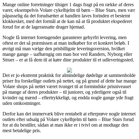
Mange online forretninger tilsiger 1 dags fragt på en række af deres
varer, eksempelvis Volare cykelhjelm til børn – Blue Stars, men vær
påpasselig da det forudsætter at handlen laves forinden et bestemt
klokkeslæt, med det formål at de kan nå at få produktet ekspederet
forud for at de lageransatte drager hjemad.
Nogle få internet foretagender garanterer gebyrfri levering, men
oftest er det så præmissen at man indkøber for et konkret beløb. I
øvrigt må man vælge den prisbilligste leveringsversion, hvilket
mange gange – uafhængig om man bor ved Randers, Nyborg eller
Struer – er at få dem til at køre dine produkter til et udleveringssted.
Det er jo ekstremt praktisk for almindelige dødelige at sammenholde
priser fra forskellige outlets på nettet, og på grund af dette har mange
Volare shops på nettet været tvunget til at formindske prisniveauet
på mange af deres produkter – til juniorer, og yderligere også til
kvinder og mænd – eftertrykkeligt, og endda nogle gange yde fragt
uden omkostninger.
Derfor kan det immervæk blive rentabelt at efterprøve nogle internet
outlets efter udsalg på Volare cykelhjelm til børn – Blue Stars forud
for at du bestiller, sådan at man ikke er i tvivl om at modtage den
mest betalelige pris.