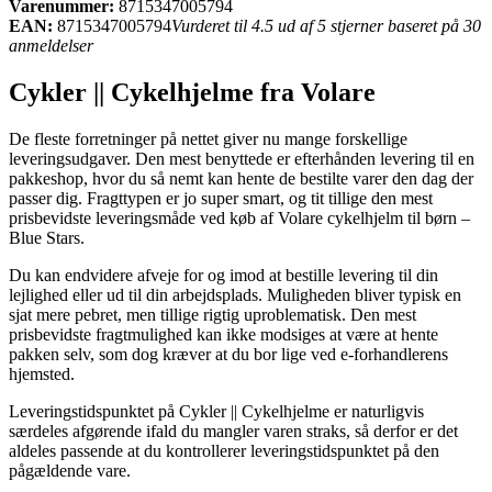
Varenummer:
8715347005794
EAN:
8715347005794
Vurderet til 4.5 ud af 5 stjerner baseret på 30
anmeldelser
Cykler || Cykelhjelme fra Volare
De fleste forretninger på nettet giver nu mange forskellige
leveringsudgaver. Den mest benyttede er efterhånden levering til en
pakkeshop, hvor du så nemt kan hente de bestilte varer den dag der
passer dig. Fragttypen er jo super smart, og tit tillige den mest
prisbevidste leveringsmåde ved køb af Volare cykelhjelm til børn –
Blue Stars.
Du kan endvidere afveje for og imod at bestille levering til din
lejlighed eller ud til din arbejdsplads. Muligheden bliver typisk en
sjat mere pebret, men tillige rigtig uproblematisk. Den mest
prisbevidste fragtmulighed kan ikke modsiges at være at hente
pakken selv, som dog kræver at du bor lige ved e-forhandlerens
hjemsted.
Leveringstidspunktet på Cykler || Cykelhjelme er naturligvis
særdeles afgørende ifald du mangler varen straks, så derfor er det
aldeles passende at du kontrollerer leveringstidspunktet på den
pågældende vare.