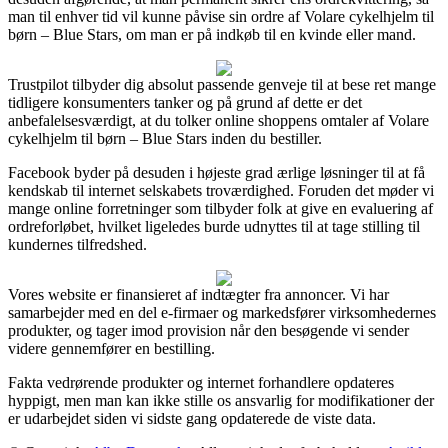
man til enhver tid vil kunne påvise sin ordre af Volare cykelhjelm til
børn – Blue Stars, om man er på indkøb til en kvinde eller mand.
Trustpilot tilbyder dig absolut passende genveje til at bese ret mange
tidligere konsumenters tanker og på grund af dette er det
anbefalelsesværdigt, at du tolker online shoppens omtaler af Volare
cykelhjelm til børn – Blue Stars inden du bestiller.
Facebook byder på desuden i højeste grad ærlige løsninger til at få
kendskab til internet selskabets troværdighed. Foruden det møder vi
mange online forretninger som tilbyder folk at give en evaluering af
ordreforløbet, hvilket ligeledes burde udnyttes til at tage stilling til
kundernes tilfredshed.
Vores website er finansieret af indtægter fra annoncer. Vi har
samarbejder med en del e-firmaer og markedsfører virksomhedernes
produkter, og tager imod provision når den besøgende vi sender
videre gennemfører en bestilling.
Fakta vedrørende produkter og internet forhandlere opdateres
hyppigt, men man kan ikke stille os ansvarlig for modifikationer der
er udarbejdet siden vi sidste gang opdaterede de viste data.