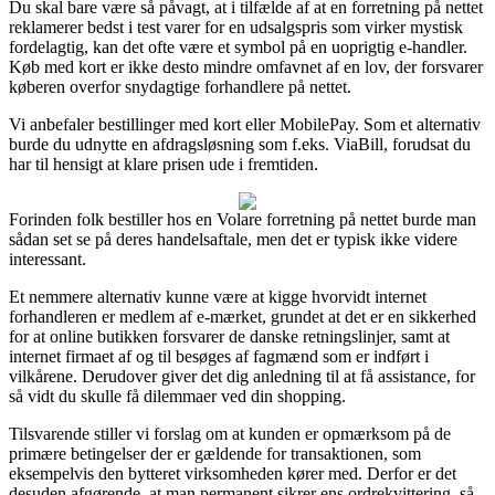
Du skal bare være så påvagt, at i tilfælde af at en forretning på nettet
reklamerer bedst i test varer for en udsalgspris som virker mystisk
fordelagtig, kan det ofte være et symbol på en uoprigtig e-handler.
Køb med kort er ikke desto mindre omfavnet af en lov, der forsvarer
køberen overfor snydagtige forhandlere på nettet.
Vi anbefaler bestillinger med kort eller MobilePay. Som et alternativ
burde du udnytte en afdragsløsning som f.eks. ViaBill, forudsat du
har til hensigt at klare prisen ude i fremtiden.
Forinden folk bestiller hos en Volare forretning på nettet burde man
sådan set se på deres handelsaftale, men det er typisk ikke videre
interessant.
Et nemmere alternativ kunne være at kigge hvorvidt internet
forhandleren er medlem af e-mærket, grundet at det er en sikkerhed
for at online butikken forsvarer de danske retningslinjer, samt at
internet firmaet af og til besøges af fagmænd som er indført i
vilkårene. Derudover giver det dig anledning til at få assistance, for
så vidt du skulle få dilemmaer ved din shopping.
Tilsvarende stiller vi forslag om at kunden er opmærksom på de
primære betingelser der er gældende for transaktionen, som
eksempelvis den bytteret virksomheden kører med. Derfor er det
desuden afgørende, at man permanent sikrer ens ordrekvittering, så